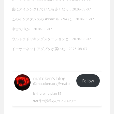
直にアイシングしていたら赤くなっ...
2026-08-07
このインスタンスの #snac を 2.94 に...
2026-08-07
中古で8kか...
2026-08-07
ウルトラドッキングスターションと...
2026-08-07
イーサーネットアダプタが届いた...
2026-08-07
matoken's blog
Follow
@matoken.org@matoken.org
Is there no plan B?
921
件の投稿
2
人のフォロワー