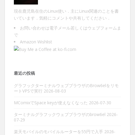
現在鹿児島在住のLinux使い．主にLinux関連のことを書
いています．気軽にコメントや共有してください．
お問い合わせは
電子メール
若しくは
ウェブフォーム
ま
で
Amazon Wishlist
最近の投稿
グラフックターミナルウェブブラウザのBrow6elをリモ
ートVPSで実行
2026-08-03
MComixでSpace keyが使えなくなった
2026-07-30
ターミナルグラフックウェブブラウザのbrow6el
2026-
07-29
楽天モバイルのモバイルルーターを55円で入手
2026-