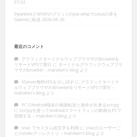
07-02
PipwWireとWHIPのブリッジのpw-whipでLinuxの音を
Galeneに転送
2026-06-30
最近のコメント
グラフックターミナルウェブブラウザのBrow6elを
リモートVPSで実行
に
ターミナルグラフックウェブブラ
ウザのbrow6el – matoken's blog
より
XServer無料VPSを少し試す
に
グラフックターミナ
ルウェブブラウザのBrow6elをリモートVPSで実行 –
matoken's blog
より
PCでAndroid端末の画面転送と操作が出来るscrcpy
に
scrcpyを使ってAndroidスマートフォンの動画をPCで
視聴する – matoken's blog
より
snac でカスタム絵文字を利用
に
snacのユーザーご
とのstaticディレクトリ – matoken's blog
より