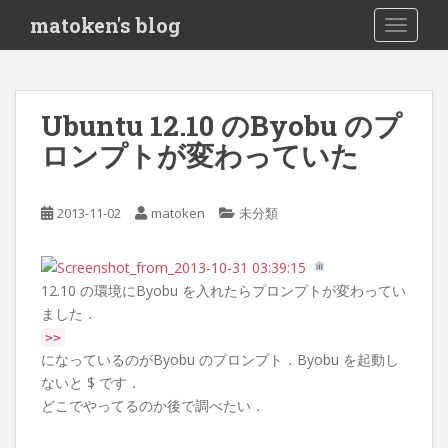
S
matoken's blog
TOGGLE
k
i
p
t
Ubuntu 12.10 のByobu のプ
o
ロンプトが変わっていた
m
a
i
2013-11-02
matoken
未分類
n
c
o
n
12.10 の環境にByobu を入れたらプロンプトが変わってい
t
ました．
e
>>
n
になっているのがByobu のプロンプト．Byobu を起動し
t
ないと $ です．
どこでやってるのか後で調べたい．