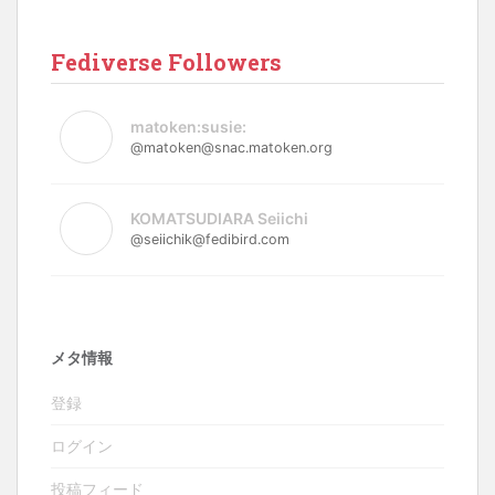
Fediverse Followers
matoken:susie:
@matoken@snac.matoken.org
KOMATSUDIARA Seiichi
@seiichik@fedibird.com
メタ情報
登録
ログイン
投稿フィード