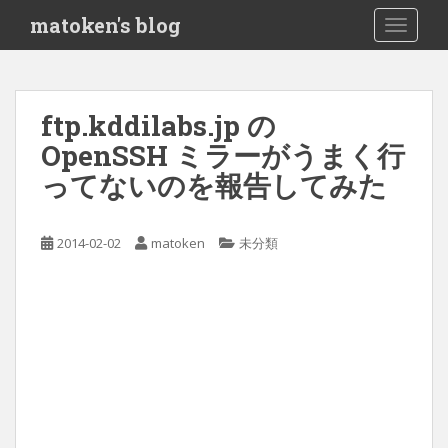
S
matoken's blog
TOGGLE
k
i
p
t
ftp.kddilabs.jp の
o
OpenSSH ミラーがうまく行
m
a
ってないのを報告してみた
i
n
c
2014-02-02
matoken
未分類
o
n
t
e
n
t