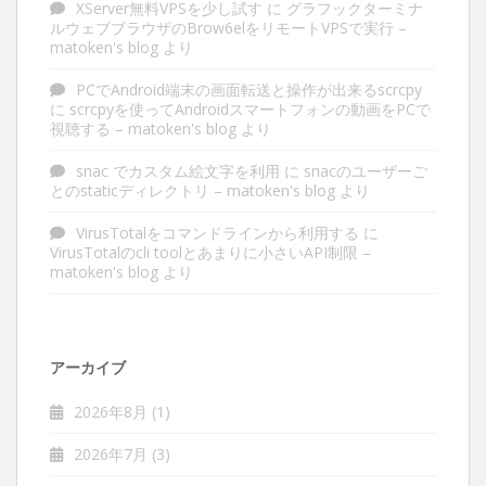
XServer無料VPSを少し試す
に
グラフックターミナ
ルウェブブラウザのBrow6elをリモートVPSで実行 –
matoken's blog
より
PCでAndroid端末の画面転送と操作が出来るscrcpy
に
scrcpyを使ってAndroidスマートフォンの動画をPCで
視聴する – matoken's blog
より
snac でカスタム絵文字を利用
に
snacのユーザーご
とのstaticディレクトリ – matoken's blog
より
VirusTotalをコマンドラインから利用する
に
VirusTotalのcli toolとあまりに小さいAPI制限 –
matoken's blog
より
アーカイブ
2026年8月
(1)
2026年7月
(3)