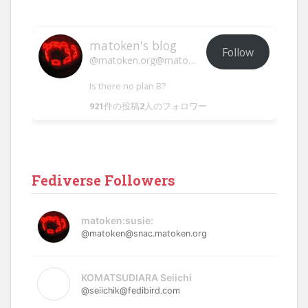
matoken's blog
Follow
@matoken.org@matoken.org
Is there no plan B?
921
件の投稿
2
人のフォロワー
Fediverse Followers
matoken:susie:
@matoken@snac.matoken.org
KOMATSUDIARA Seiichi
@seiichik@fedibird.com