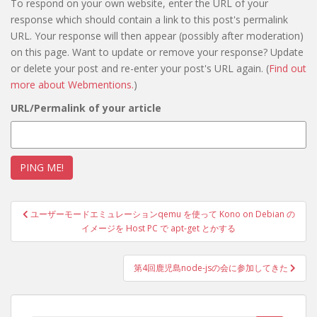
To respond on your own website, enter the URL of your
response which should contain a link to this post's permalink
URL. Your response will then appear (possibly after moderation)
on this page. Want to update or remove your response? Update
or delete your post and re-enter your post's URL again. (
Find out
more about Webmentions.
)
URL/Permalink of your article
投
ユーザーモードエミュレーションqemu を使って Kono on Debian の
稿
イメージを Host PC で apt-get とかする
ナ
ビ
第4回鹿児島node-jsの会に参加してきた
ゲ
ー