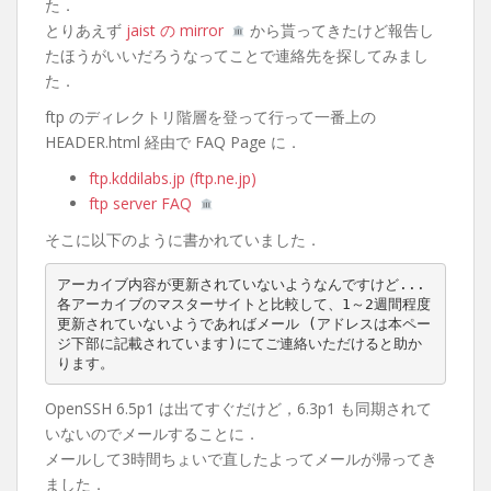
た．
とりあえず
jaist の mirror
から貰ってきたけど報告し
たほうがいいだろうなってことで連絡先を探してみまし
た．
ftp のディレクトリ階層を登って行って一番上の
HEADER.html 経由で FAQ Page に．
ftp.kddilabs.jp (ftp.ne.jp)
ftp server FAQ
そこに以下のように書かれていました．
アーカイブ内容が更新されていないようなんですけど...

各アーカイブのマスターサイトと比較して、1～2週間程度
更新されていないようであればメール (アドレスは本ペー
ジ下部に記載されています)にてご連絡いただけると助か
OpenSSH 6.5p1 は出てすぐだけど，6.3p1 も同期されて
いないのでメールすることに．
メールして3時間ちょいで直したよってメールが帰ってき
ました．