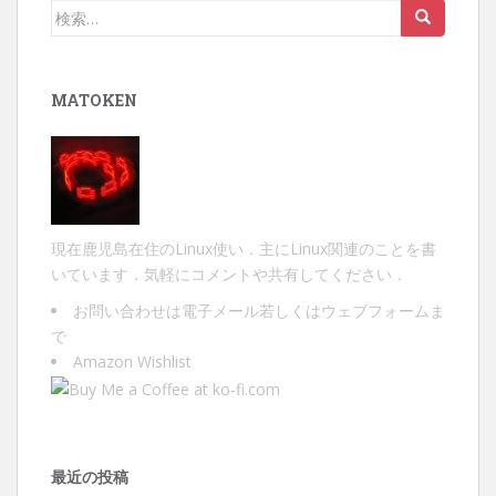
シ
検
ョ
索:
ン
MATOKEN
現在鹿児島在住のLinux使い．主にLinux関連のことを書
いています．気軽にコメントや共有してください．
お問い合わせは
電子メール
若しくは
ウェブフォーム
ま
で
Amazon Wishlist
最近の投稿