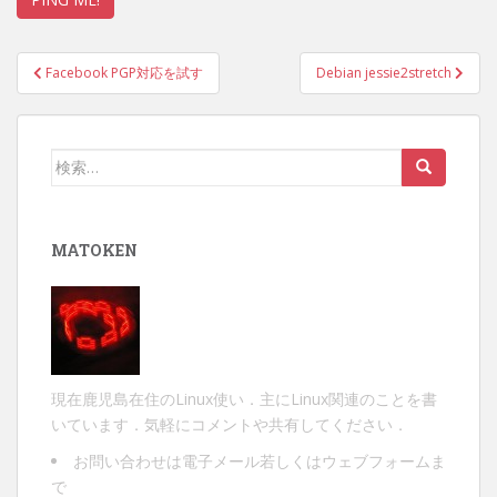
投
Facebook PGP対応を試す
Debian jessie2stretch
稿
ナ
ビ
検
ゲ
索:
ー
シ
MATOKEN
ョ
ン
現在鹿児島在住のLinux使い．主にLinux関連のことを書
いています．気軽にコメントや共有してください．
お問い合わせは
電子メール
若しくは
ウェブフォーム
ま
で