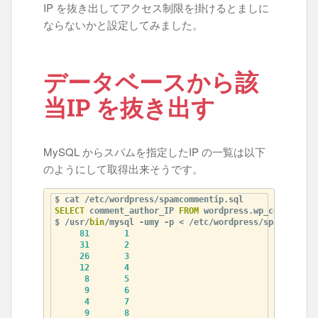
IP を抜き出してアクセス制限を掛けるとましに
ならないかと設定してみました。
データベースから該
当IP を抜き出す
MySQL からスパムを指定したIP の一覧は以下
のようにして取得出来そうです。
SELECT
 comment_author_IP 
FROM
 wordpress.wp_comments 
W
$ /usr/
bin
/mysql -umy -p < /etc/wordpress/spamcomment
81
1
31
2
26
3
12
4
8
5
9
6
4
7
9
8