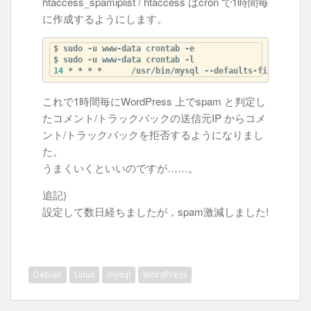
htaccess_spamiplist / htaccess はcron で1時間毎
に作成するようにします。
$ sudo -u www-data crontab 
-e
$ sudo -u www-data crontab 
-l
14
 * * * *      /usr/bin/mysql --defaults-file=/etc/w
これで1時間毎にWordPress 上でspam と判定し
たコメント/トラックバックの送信元IP からコメ
ント/トラックバックを拒否するようになりまし
た。
うまくいくといいのですが……。
追記)
設定して数日経ちましたが，spam激減しました!
Debian
Linux
mysql
WordPress