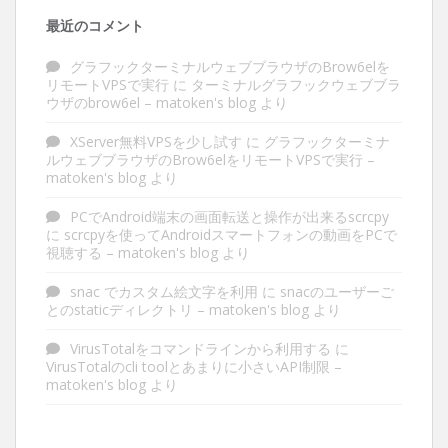
最近のコメント
グラフックターミナルウェブブラウザのBrow6elを
リモートVPSで実行
に
ターミナルグラフックウェブブラ
ウザのbrow6el – matoken's blog
より
XServer無料VPSを少し試す
に
グラフックターミナ
ルウェブブラウザのBrow6elをリモートVPSで実行 –
matoken's blog
より
PCでAndroid端末の画面転送と操作が出来るscrcpy
に
scrcpyを使ってAndroidスマートフォンの動画をPCで
視聴する – matoken's blog
より
snac でカスタム絵文字を利用
に
snacのユーザーご
とのstaticディレクトリ – matoken's blog
より
VirusTotalをコマンドラインから利用する
に
VirusTotalのcli toolとあまりに小さいAPI制限 –
matoken's blog
より