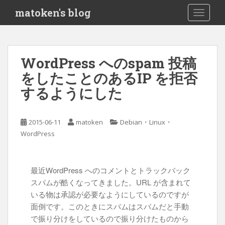
S
matoken's blog
TOGGLE
k
i
p
t
WordPress へのspam 投稿
o
をしたことのあるIP を拒否
m
a
するようにした
i
n
c
・
・
2015-06-11
matoken
Debian
Linux
o
WordPress
n
t
e
最近WordPress へのコメントとトラックバック
n
スパムが酷くなってきました。URL が含まれて
t
いる物は承認が必要なようにしているのですが
面倒です。このときにスパムはスパムだと手動
で振り分けをしているので振り分けたものから