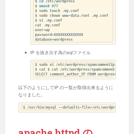
$ 
cd
 /etc/wordpress

$ 
umask
077
$ sudo touch .my.conf

$ sudo chown www-data.root .my.conf

$ vi .my.conf

cat .my.conf 

user=wp

password=XXXXXXXXXXXXXX

IP を抜き出す為のsqlファイル
$ sudo vi /etc/wordpress/spamcommentip.sql

$ cat $ cat /etc/wordpress/spamcommentip.sql

SELECT comment_author_IP FROM wordpress.wp_comm
以下のようにしてIP の一覧が取得出来るように
なりました。
apache httpd の