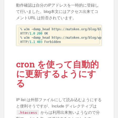
動作確認は自分のIPアドレスを一時的に登録し
て行いました。blog本文にはアクセス出来てコ
メントURL は拒否されています。
% w3m -dump_head https://matoken.org/blog/blog/
2015
/
0
HTTP/
1.0
200
 OK

% w3m -dump_head https://matoken.org/blog/wp-comments
HTTP/
1.1
403
cron を使って自動的
に更新するようにす
る
IP list は外部ファイルにして読み込むようにする
と便利そうですが、Include ディレクティブは
からは利用出来無いようなので分
.htaccess