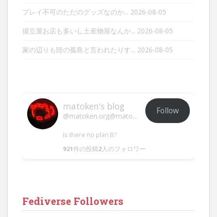
プレイ不可のただのグッズなのか...
2026-08-05
揚立屋お店も多いし土産物屋なんか...
2026-08-05
家の辺りも陸の孤島と言われたりす...
2026-08-05
matoken's blog
Follow
@matoken.org@matoken.org
Is there no plan B?
921
件の投稿
2
人のフォロワー
Fediverse Followers