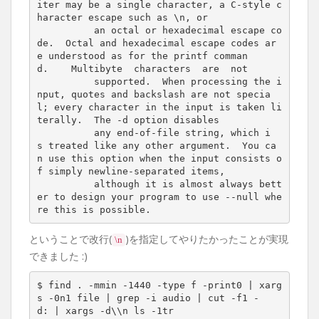
iter may be a single character, a C-style c
haracter escape such as \n, or
          an octal or hexadecimal escape co
de.  Octal and hexadecimal escape codes ar
e understood as for the printf comman
d.    Multibyte  characters  are  not
          supported.  When processing the i
nput, quotes and backslash are not specia
l; every character in the input is taken li
terally.  The -d option disables
          any end-of-file string, which i
s treated like any other argument.  You ca
n use this option when the input consists o
f simply newline-separated items,
          although it is almost always bett
er to design your program to use --null whe
re this is possible.
ということで改行(
)を指定してやりたかったことが実現
\n
できました :)
$ find . -mmin -1440 -type f -print0 | xarg
s -0n1 file | grep -i audio | cut -f1 -
d: | xargs -d\\n ls -1tr