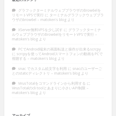
グラフックターミナルウェブブラウザのBrow6elを
リモートVPSで実行
に
ターミナルグラフックウェブブラ
ウザのbrow6el – matoken's blog
より
XServer無料VPSを少し試す
に
グラフックターミナ
ルウェブブラウザのBrow6elをリモートVPSで実行 –
matoken's blog
より
PCでAndroid端末の画面転送と操作が出来るscrcpy
に
scrcpyを使ってAndroidスマートフォンの動画をPCで
視聴する – matoken's blog
より
snac でカスタム絵文字を利用
に
snacのユーザーご
とのstaticディレクトリ – matoken's blog
より
VirusTotalをコマンドラインから利用する
に
VirusTotalのcli toolとあまりに小さいAPI制限 –
matoken's blog
より
アーカイブ