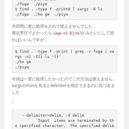
./fuga  ./piyo
$ find . -type f -print0 | xargs -0 ls
./fuga  ./ho ge  ./piyo
今回間に更に処理を入れて使えませんでした．
逐次実行でよかったら
みたいにして括
xargs -n1 -I{} rm '{}'
ればいいんですが，
$ find . -type f -print | grep -v fuga | xa
rgs -n1 -I{} ls '{}'
./ho ge
./piyo
今回は一度に処理したかったのでこの方法は使えません．
xargsのmanを見るとdelimiterを指定できるのに気づきま
した．
--delimiter=delim, -d delim
Input  items are terminated by th
e specified character.  The specified delim