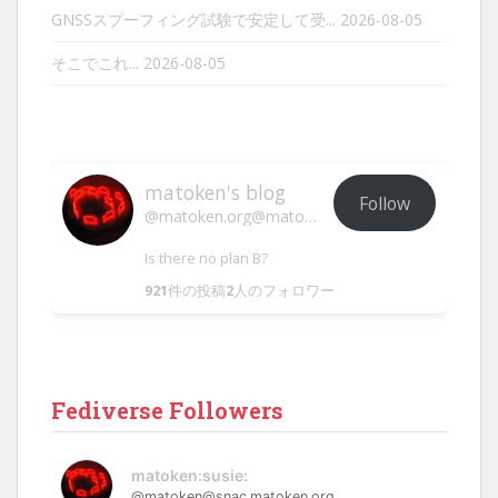
GNSSスプーフィング試験で安定して受...
2026-08-05
そこでこれ...
2026-08-05
matoken's blog
Follow
@matoken.org@matoken.org
Is there no plan B?
921
件の投稿
2
人のフォロワー
Fediverse Followers
matoken:susie:
@matoken@snac.matoken.org