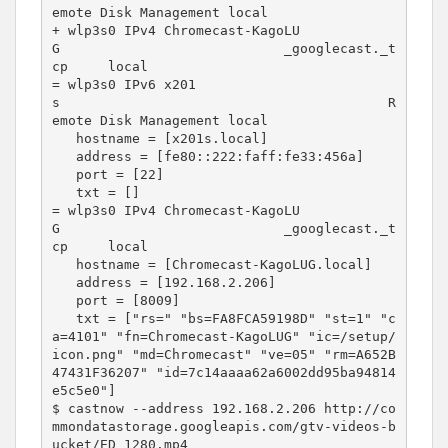
emote Disk Management local
+ wlp3s0 IPv4 Chromecast-KagoLU
G                            _googlecast._t
cp     local
= wlp3s0 IPv6 x201
s                                         R
emote Disk Management local
hostname = [x201s.local]
   address = [fe80::222:faff:fe33:456a]
   port = [22]
   txt = []
= wlp3s0 IPv4 Chromecast-KagoLU
G                            _googlecast._t
cp     local
hostname = [Chromecast-KagoLUG.local]
   address = [192.168.2.206]
   port = [8009]
   txt = ["rs=" "bs=FA8FCA59198D" "st=1" "c
a=4101" "fn=Chromecast-KagoLUG" "ic=/setup/
icon.png" "md=Chromecast" "ve=05" "rm=A652B
47431F36207" "id=7c14aaaa62a6002dd95ba94814
e5c5e0"]
$ castnow --address 192.168.2.206 
http://co
mmondatastorage.googleapis.com/gtv-videos-b
ucket/ED_1280.mp4