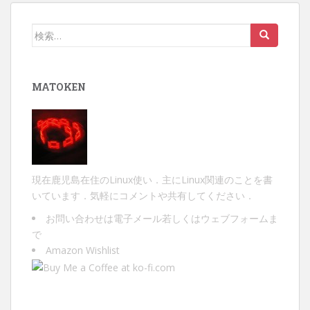
ゲ
ー
検
シ
索:
ョ
ン
MATOKEN
現在鹿児島在住のLinux使い．主にLinux関連のことを書
いています．気軽にコメントや共有してください．
お問い合わせは
電子メール
若しくは
ウェブフォーム
ま
で
Amazon Wishlist