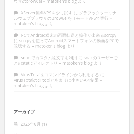
ウザのbrow6el – matoken's blog
より
XServer無料VPSを少し試す
に
グラフックターミナ
ルウェブブラウザのBrow6elをリモートVPSで実行 –
matoken's blog
より
PCでAndroid端末の画面転送と操作が出来るscrcpy
に
scrcpyを使ってAndroidスマートフォンの動画をPCで
視聴する – matoken's blog
より
snac でカスタム絵文字を利用
に
snacのユーザーご
とのstaticディレクトリ – matoken's blog
より
VirusTotalをコマンドラインから利用する
に
VirusTotalのcli toolとあまりに小さいAPI制限 –
matoken's blog
より
アーカイブ
2026年8月
(1)