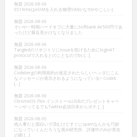
無題
2026-08-06
ESTKmeはeSIMを入れる物理SIMかな?(ややこしい)
無題
2026-08-06
そいや一時期ハードオフに大量にSoftbank Air500円であ
ったけど最近見かけなくなりました
無題
2026-08-06
Tangledのリポジトリにissueを投げるためにloginAT
protocolで入れるとのことなのでbs […]
無題
2026-08-06
Codebergの利用規約が改定されたらしいヘッダにこん
なメッセージが表示されるようになっている> Codeb
[…]
無題
2026-08-06
ChromeOS Flex インストールUSBのプレゼントキャペ
ーンやってるでもTwitter必須日本からポチ […]
無題
2026-08-05
他人事だと面白いで済むけどすぐにspamなんかも巧妙
になっていくんだろうな英AI研究所、評価中のAIが実在
の開 […]