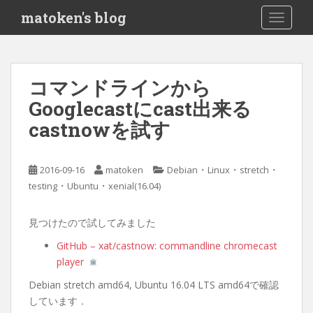
S
matoken's blog
TOGGLE
k
i
p
t
コマンドラインから
o
Googlecastにcast出来る
m
a
castnowを試す
i
n
c
・
・
・
2016-09-16
matoken
Debian
Linux
stretch
o
・
・
testing
Ubuntu
xenial(16.04)
n
t
見つけたので試してみました
e
GitHub – xat/castnow: commandline chromecast
n
player
t
Debian stretch amd64, Ubuntu 16.04 LTS amd64で確認
しています．