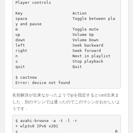
Player controls
Key                     Action
space                   Toggle between pla
y and pause
m                       Toggle mute
up                      Volume Up
down                    Volume Down
left                    Seek backward
right                   Seek forward
n                       Next in playlist
s                       Stop playback
quit                    Quit
$ castnow
Error: device not found
名前解決が出来なかったようでipを指定するとcast出来ま
した．別のマシンでは通ったのでこのマシンがおかしいよ
うです．
$ avahi-browse -a -t -l -r
+ wlp3s0 IPv6 x201
s                                         R