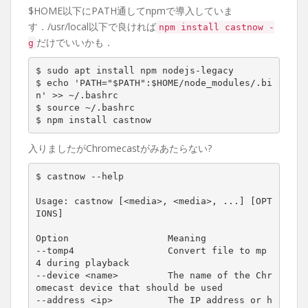
$HOME以下にPATH通してnpmで導入していま
す．/usr/local以下で良ければ
npm install castnow -
だけでいいかも．
g
$ sudo apt install npm nodejs-legacy
$ echo 'PATH="$PATH":$HOME/node_modules/.bi
n' >> ~/.bashrc
$ source ~/.bashrc
$ npm install castnow
入りましたがChromecastがみあたらない?
$ castnow --help
Usage: castnow [<media>, <media>, ...] [OPT
IONS]
Option                  Meaning
--tomp4                 Convert file to mp
4 during playback
--device <name>         The name of the Chr
omecast device that should be used
--address <ip>          The IP address or h