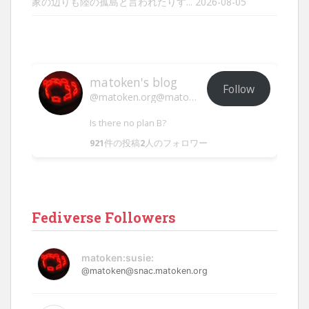
家の辺りも陸の孤島と言われたりす...
2026-08-05
matoken's blog
Follow
@matoken.org@matoken.org
Is there no plan B?
921
件の投稿
2
人のフォロワー
Fediverse Followers
matoken:susie:
@matoken@snac.matoken.org