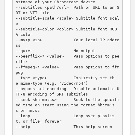
ostname of your Chromecast device
--subtitles <path/url>  Path or URL to an S
RT or VTT file
--subtitle-scale <scale> Subtitle font scal
e
--subtitle-color <color> Subtitle font RGB
A color
--myip <ip>             Your local IP addre
ss
--quiet                 No output
--peerflix-* <value>    Pass options to pee
rflix
--ffmpeg-* <value>      Pass options to ffm
peg
--type <type>           Explicitly set th
e mime-type (e.g. "video/mp4")
--bypass-srt-encoding   Disable automatic U
TF-8 encoding of SRT subtitles
--seek <hh:mm:ss>       Seek to the specifi
ed time on start using the format hh:mm:s
s or mm:ss
--loop                  Loop over playlis
t, or file, forever
--help                  This help screen