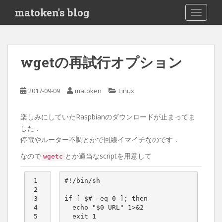
S
matoken's blog
TOGGLE
k
i
p
t
wgetの再試行オプション
o
m
a
2017-09-09
matoken
Linux
i
n
楽しみにしていたRaspbianのダウンロードが止まってま
c
した．
o
停電やルーター不調とかで回線イマイチなのです．
n
t
なので
とか適当なscriptを用意して
wgetc
e
n
 1

#!/bin/sh
t
 2

 3

if
[
$#
 -eq 
0
]
;
then
 4

echo
"
$0
 URL"
1
>
&
2
 5

exit
1