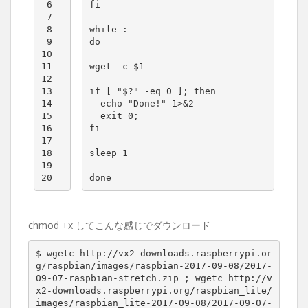
 6

fi
 7

 8

while
 9

do
10

11

wget -c 
$1
12

13

if
[
"
$?
"
 -eq 
0
]
;
then
14

echo
"Done!"
1
>
&
2
15

exit
0
;
16

fi
17

18

sleep 
1
19

20
done
chmod +x してこんな感じでダウンロード
$ wgetc http://vx2-downloads.raspberrypi.or
g/raspbian/images/raspbian-2017-09-08/2017-
09-07-raspbian-stretch.zip 
;
 wgetc http://v
x2-downloads.raspberrypi.org/raspbian_lite/
images/raspbian_lite-2017-09-08/2017-09-07-