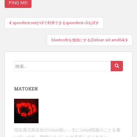
投
speedtest.netがcliで利用できるspeedtest-cliを試す
稿
ナ
bluetoothを無効にする(Debian sid amd64)
ビ
ゲ
ー
検
シ
索:
ョ
ン
MATOKEN
現在鹿児島在住のLinux使い．主にLinux関連のことを書
いています．気軽にコメントや共有してください．