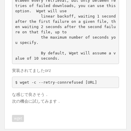
etween every retrieval, but only between re
tries of failed downloads, you can use this 
option.  Wget will use

           linear backoff, waiting 1 second 
after the first failure on a given file, th
en waiting 2 seconds after the second failu
re on that file, up to

           the maximum number of seconds yo
u specify.

           By default, Wget will assume a v
実装されてましたorz
$ wget -c --retry-connrefused 
[
URL
]
な感じで良さそう．
次の機会に試してみます．
wget