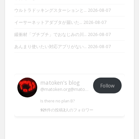
ウルトラドッキングスターションと...
2026-08-07
イーサーネットアダプタが届いた...
2026-08-07
緩衝材「プチプチ」でおなじみの川...
2026-08-07
あんまり使いたい対応アプリがない...
2026-08-07
matoken's blog
Follow
@matoken.org@matoken.org
Is there no plan B?
921
件の投稿
2
人のフォロワー