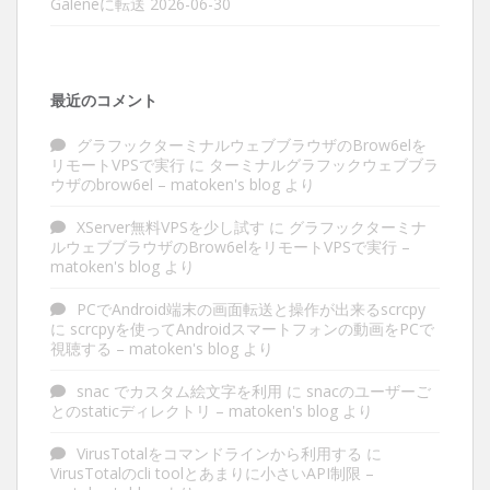
Galeneに転送
2026-06-30
最近のコメント
グラフックターミナルウェブブラウザのBrow6elを
リモートVPSで実行
に
ターミナルグラフックウェブブラ
ウザのbrow6el – matoken's blog
より
XServer無料VPSを少し試す
に
グラフックターミナ
ルウェブブラウザのBrow6elをリモートVPSで実行 –
matoken's blog
より
PCでAndroid端末の画面転送と操作が出来るscrcpy
に
scrcpyを使ってAndroidスマートフォンの動画をPCで
視聴する – matoken's blog
より
snac でカスタム絵文字を利用
に
snacのユーザーご
とのstaticディレクトリ – matoken's blog
より
VirusTotalをコマンドラインから利用する
に
VirusTotalのcli toolとあまりに小さいAPI制限 –