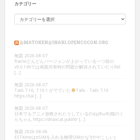
カテゴリー
カ
テ
ゴ
リ
@MATOKEN@INARI.OPENCOCON.ORG
ー
無題
2026-08-07
frameどんどんバージョンが上がっている一つ前の
v0.0.149では画面共有時の問題が解決されていたりRel
[…]
無題
2026-08-07
Tails 7.10, 7.10.1 がでていた
Tails - Tails 7.10
https://tai […]
無題
2026-08-07
日本でもアニメ放映されたりしているのね(ΦωΦ)猫のく
らちゃん https://dnaxcat.yukintr […]
無題
2026-08-06
ESTKmeはeSIMを入れる物理SIMかな?(ややこしい)