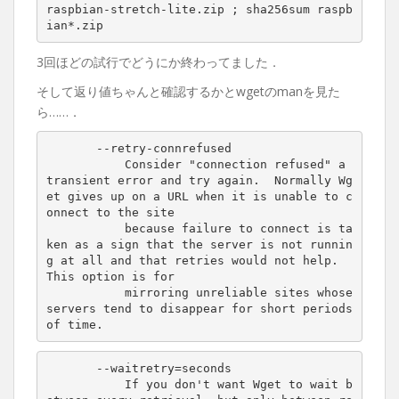
raspbian-stretch-lite.zip 
;
 sha256sum raspb
3回ほどの試行でどうにか終わってました．
そして返り値ちゃんと確認するかとwgetのmanを見た
ら……．
       --retry-connrefused

           Consider "connection refused" a 
transient error and try again.  Normally Wg
et gives up on a URL when it is unable to c
onnect to the site

           because failure to connect is ta
ken as a sign that the server is not runnin
g at all and that retries would not help.  
This option is for

           mirroring unreliable sites whose 
servers tend to disappear for short periods 
       --waitretry=seconds

           If you don't want Wget to wait b