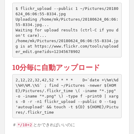
$ flickr_upload --public 
1
 ~/Pictures/20180
624_06:06:55-8334.jpg

Uploading /home/mk/Pictures/20180624_06:06:
55-8334.jpg...

Waiting 
for
 upload results 
(
ctrl-C 
if
 you d
on
'
t care
)
...

/home/mk/Pictures/20180624_06:06:55-8334.jp
g is at https://www.flickr.com/tools/upload
er_edit.gne?ids
=
12345678902
10分毎に自動アップロード
2,12,22,32,42,52 * * * *    D=`date +\%m\%d
\%H\%M.\%S` ; find ~/Pictures -newer 
${
HOM
E
}
/Pictures/.flickr_time \( -iname "*.jpg" 
-o -iname "*.png" \) -type f -print0 | xarg
s -0 -r -n1 flickr_upload --public 0 --tag 
'autoupload' 
&&
 touch -t 
${
D
}
${
HOME
}
/Pictu
＃
とかできればいいのに
*/10+2