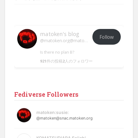
matoken's blog
Follow
@matoken.org@matoken.org
Is there no plan B?
921
件の投稿
2
人のフォロワー
Fediverse Followers
matoken:susie:
@matoken@snac.matoken.org
KOMATSUDIARA Seiichi