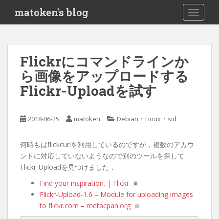
S
matoken's blog
TOGGLE
k
i
p
t
Flickrにコマンドラインか
o
ら画像をアップロードする
m
a
Flickr-Uploadを試す
i
n
c
・
・
2018-06-25
matoken
Debian
Linux
sid
o
n
何時もはflickcurlを利用しているのですが，複数のアカウ
t
ントに対応していないようなので別のツールを探して
e
Flickr-Uploadを見つけました．
n
Find your inspiration. | Flickr
t
Flickr-Upload-1.6 – Module for uploading images
to flickr.com – metacpan.org