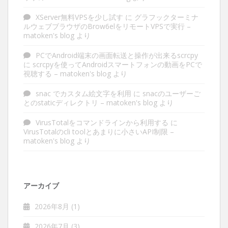
XServer無料VPSを少し試す
に
グラフックターミナ
ルウェブブラウザのBrow6elをリモートVPSで実行 –
matoken's blog
より
PCでAndroid端末の画面転送と操作が出来るscrcpy
に
scrcpyを使ってAndroidスマートフォンの動画をPCで
視聴する – matoken's blog
より
snac でカスタム絵文字を利用
に
snacのユーザーご
とのstaticディレクトリ – matoken's blog
より
VirusTotalをコマンドラインから利用する
に
VirusTotalのcli toolとあまりに小さいAPI制限 –
matoken's blog
より
アーカイブ
2026年8月
(1)
2026年7月
(3)