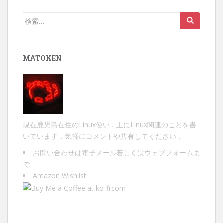
ー
検
シ
索:
ョ
ン
MATOKEN
現在鹿児島在住のLinux使い．主にLinux関連のことを書
いています．気軽にコメントや共有してください．
お問い合わせは
電子メール
若しくは
ウェブフォーム
ま
で
Amazon Wishlist