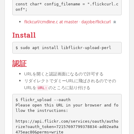
const char* config_filename = ".flickcurl.c
flickcurl/cmdline.c at master · dajobe/flickcurl
Install
認証
URLを開くと認証画面になるので許可する
リダイレクトでダミーURLに飛ばされるのでその
URLを
のところに貼り付ける
URL:
$ flickr_upload --oauth

Please open this URL in your browser and fo
llow the instructions:

https://api.flickr.com/services/oauth/autho
rize?oauth_token
=
72157697799378834
-ad02ea9a
475eac80
&
perms
=
write
