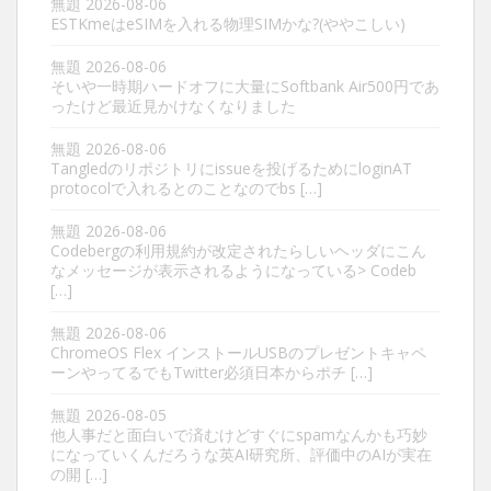
無題
2026-08-06
ESTKmeはeSIMを入れる物理SIMかな?(ややこしい)
無題
2026-08-06
そいや一時期ハードオフに大量にSoftbank Air500円であ
ったけど最近見かけなくなりました
無題
2026-08-06
Tangledのリポジトリにissueを投げるためにloginAT
protocolで入れるとのことなのでbs […]
無題
2026-08-06
Codebergの利用規約が改定されたらしいヘッダにこん
なメッセージが表示されるようになっている> Codeb
[…]
無題
2026-08-06
ChromeOS Flex インストールUSBのプレゼントキャペ
ーンやってるでもTwitter必須日本からポチ […]
無題
2026-08-05
他人事だと面白いで済むけどすぐにspamなんかも巧妙
になっていくんだろうな英AI研究所、評価中のAIが実在
の開 […]