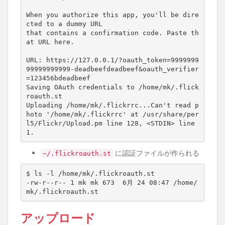
When you authorize this app, you
'll be dire
cted to a dummy URL
that contains a confirmation code. Paste th
at URL here.
URL: https://127.0.0.1/?oauth_token=9999999
99999999999-deadbeefdeadbeef&oauth_verifier
=123456bdeadbeef
Saving OAuth credentials to /home/mk/.flick
roauth.st
Uploading /home/mk/.flickrrc...Can'
t 
read
 p
hoto 
'/home/mk/.flickrrc'
 at /usr/share/per
l5/Flickr/Upload.pm line 
128
, <STDIN> line 
1
に認証ファイルが作られる
~/.flickroauth.st
$ ls -l /home/mk/.flickroauth.st

-rw-r--r-- 
1
 mk mk 
673
  6月 
24
08
:47 /home/
アップロード