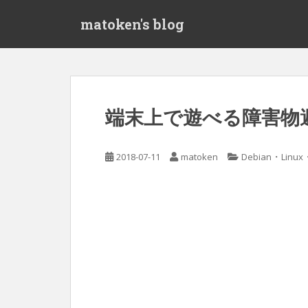
S
matoken's blog
k
i
p
t
o
m
端末上で遊べる障害物避けゲ
a
i
n
・
2018-07-11
matoken
Debian
Linux
c
o
n
t
e
n
t