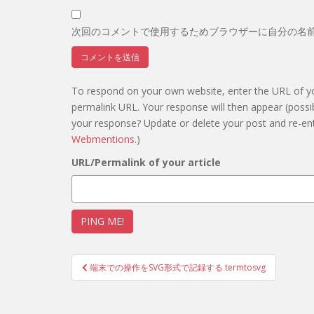
次回のコメントで使用するためブラウザーに自分の名
To respond on your own website, enter the URL of you
permalink URL. Your response will then appear (possi
your response? Update or delete your post and re-ent
Webmentions.
)
URL/Permalink of your article
投
端末での操作をSVG形式で記録する termtosvg
稿
ナ