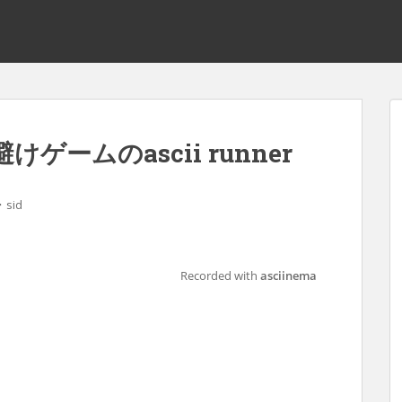
ームのascii runner
・
sid