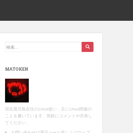
検
索:
MATOKEN
現在鹿児島在住のLinux使い．主にLinux関連の
ことを書いています．気軽にコメントや共有し
てください．
お問い合わせは
電子メール
若しくは
ウェブ