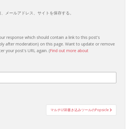
前、メールアドレス、サイトを保存する。
r response which should contain a link to this post's
bly after moderation) on this page. Want to update or remove
er your post's URL again. (
Find out more about
マルチUSB書き込みツールのPopsicle