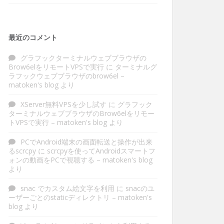
最近のコメント
グラフックターミナルウェブブラウザの
Brow6elをリモートVPSで実行
に
ターミナルグ
ラフックウェブブラウザのbrow6el –
matoken's blog
より
XServer無料VPSを少し試す
に
グラフック
ターミナルウェブブラウザのBrow6elをリモー
トVPSで実行 – matoken's blog
より
PCでAndroid端末の画面転送と操作が出来
るscrcpy
に
scrcpyを使ってAndroidスマートフ
ォンの動画をPCで視聴する – matoken's blog
より
snac でカスタム絵文字を利用
に
snacのユ
ーザーごとのstaticディレクトリ – matoken's
blog
より