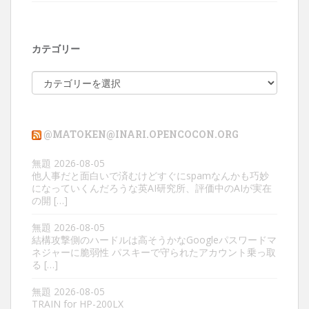
カテゴリー
カ
テ
ゴ
リ
@MATOKEN@INARI.OPENCOCON.ORG
ー
無題
2026-08-05
他人事だと面白いで済むけどすぐにspamなんかも巧妙
になっていくんだろうな英AI研究所、評価中のAIが実在
の開 […]
無題
2026-08-05
結構攻撃側のハードルは高そうかなGoogleパスワードマ
ネジャーに脆弱性 パスキーで守られたアカウント乗っ取
る […]
無題
2026-08-05
TRAIN for HP-200LX