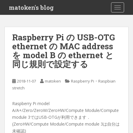
S
matoken's blog
TOGGLE
k
i
p
t
Raspberry Pi の USB-OTG
o
ethernet の MAC address
m
a
を model B の ethernet と
i
同じ規則で設定する
n
c
o
・
2018-11-07
matoken
Raspberry Pi
Raspbian
n
stretch
t
e
Raspberry Pi model
n
A/A+/Zero/ZeroW/ZeroHW/Compute Module/Compute
t
module 3ではUSB-OTGが利用できます．
(ZeroHW/Compute Module/Compute module 3は自分は
未確認)