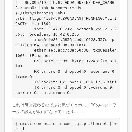
[   96.095719] IPv6: ADDRCONF(NETDEV_CHANG
E): usb0: link becomes ready

$ /sbin/ifconfig usb0

usb0: flags=4163<UP,BROADCAST,RUNNING,MULTI
CAST>  mtu 1500

        inet 10.42.0.212  netmask 255.255.2
55.0  broadcast 10.42.0.255

        inet6 fe80::5855:ab0c:6628:557c  pr
efixlen 64  scopeid 0x20<link>

        ether ae:3a:c7:8e:50:38  txqueuelen 
1000  (Ethernet)

        RX packets 208  bytes 17243 (16.8 K
iB)

        RX errors 0  dropped 0  overruns 0  
frame 0

        TX packets 67  bytes 7696 (7.5 KiB)

        TX errors 0  dropped 0 overruns 0  
carrier 0  collisions 0
これは毎回変わるのでふと気づくとホストPCのネットワ
ークの設定が沢山になっていたり……．
$ nmcli connection show | grep ethernet | w
c -l
