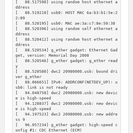
[   88.517590] using random host ethernet a
ddress

[   88.519210] usb0: HOST MAC 6a:b3:b1:5e:2
2:89

[   88.520195] usb0: MAC ae:3a:c7:8e:50:38

[   88.520396] using random self ethernet a
ddress

[   88.520412] using random host ethernet a
ddress

[   88.520534] g_ether gadget: Ethernet Gad
get, version: Memorial Day 2008

[   88.520546] g_ether gadget: g_ether read
y

[   88.520580] dwc2 20980000.usb: bound dri
ver g_ether

[   88.866651] IPv6: ADDRCONF(NETDEV_UP): u
sb0: link is not ready

[   94.048758] dwc2 20980000.usb: new devic
e is high-speed

[   94.128837] dwc2 20980000.usb: new devic
e is high-speed

[   94.197523] dwc2 20980000.usb: new addre
ss 9

[   96.057234] g_ether gadget: high-speed c
onfig #1: CDC Ethernet (ECM)
