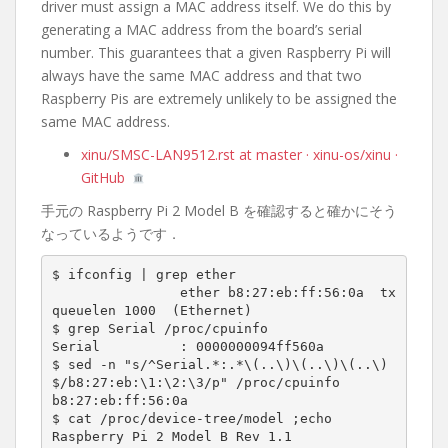
driver must assign a MAC address itself. We do this by
generating a MAC address from the board’s serial
number. This guarantees that a given Raspberry Pi will
always have the same MAC address and that two
Raspberry Pis are extremely unlikely to be assigned the
same MAC address.
xinu/SMSC-LAN9512.rst at master · xinu-os/xinu ·
GitHub
手元の Raspberry Pi 2 Model B を確認すると確かにそう
なっているようです．
$ ifconfig | grep ether

		ether b8:27:eb:ff:56:0a  tx
queuelen 1000  (Ethernet)

$ grep Serial /proc/cpuinfo

Serial          : 0000000094ff560a

$ sed -n "s/^Serial.*:.*\(..\)\(..\)\(..\)
$/b8:27:eb:\1:\2:\3/p" /proc/cpuinfo

b8:27:eb:ff:56:0a

$ cat /proc/device-tree/model ;echo

Raspberry Pi 2 Model B Rev 1.1