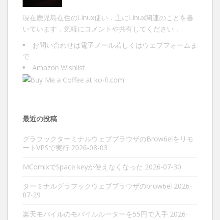
現在鹿児島在住のLinux使い．主にLinux関連のことを書
いています．気軽にコメントや共有してください．
お問い合わせは
電子メール
若しくは
ウェブフォーム
ま
で
Amazon Wishlist
最近の投稿
グラフックターミナルウェブブラウザのBrow6elをリモ
ートVPSで実行
2026-08-03
MComixでSpace keyが使えなくなった
2026-07-30
ターミナルグラフックウェブブラウザのbrow6el
2026-
07-29
楽天モバイルのモバイルルーターを55円で入手
2026-