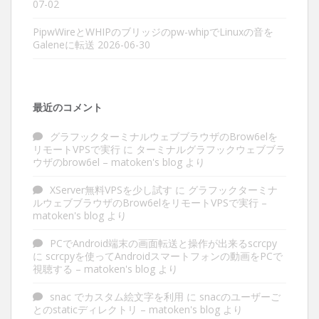
07-02
PipwWireとWHIPのブリッジのpw-whipでLinuxの音を
Galeneに転送
2026-06-30
最近のコメント
グラフックターミナルウェブブラウザのBrow6elを
リモートVPSで実行
に
ターミナルグラフックウェブブラ
ウザのbrow6el – matoken's blog
より
XServer無料VPSを少し試す
に
グラフックターミナ
ルウェブブラウザのBrow6elをリモートVPSで実行 –
matoken's blog
より
PCでAndroid端末の画面転送と操作が出来るscrcpy
に
scrcpyを使ってAndroidスマートフォンの動画をPCで
視聴する – matoken's blog
より
snac でカスタム絵文字を利用
に
snacのユーザーご
とのstaticディレクトリ – matoken's blog
より