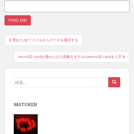
投
壊れたzipファイルからデータを復旧する
稿
ナ
microSD cardが壊れたので高耐久モデルのmicroSD cardを入手
ビ
ゲ
ー
検
シ
索:
ョ
ン
MATOKEN