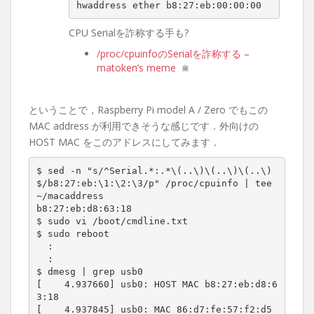
hwaddress ether b8:27:eb:00:00:00
CPU Serialを詐称する手も?
/proc/cpuinfoのSerialを詐称する –
matoken’s meme
ということで，Raspberry Pi model A / Zero でもこの
MAC address が利用できそうな感じです．外向けの
HOST MAC をこのアドレスにしてみます．
$ sed -n "s/^Serial.*:.*\(..\)\(..\)\(..\)
$/b8:27:eb:\1:\2:\3/p" /proc/cpuinfo | tee 
~/macaddress

b8:27:eb:d8:63:18

$ sudo vi /boot/cmdline.txt

$ sudo reboot

  :

  :

$ dmesg | grep usb0

[    4.937660] usb0: HOST MAC b8:27:eb:d8:6
3:18

[    4.937845] usb0: MAC 86:d7:fe:57:f2:d5