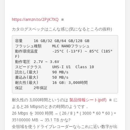
https://amzn.to/2PjK7XQ
カタログスペックはこんな感じ(気になるところの抜粋)
容量	16 GB/32 GB/64 GB/128 GB

フラッシュ種類	MLC NANDフラッシュ

動作環境温度	-25°C (-13°F) ~ 85°C (185°
F)

動作電圧	2.7V ~ 3.6V

スピードクラス	UHS-I U1  Class 10

読出し(最大)	90 MB/s

書込み(最大)	50 MB/s

耐久性(最大)	16 GB: 3,000時間

保証	2年保証
耐久性の 3,000時間というのは
製品情報シート(pdf)
に
よると26 Mbpsのときの時間のようです．
26 Mbps を 3000 時間 → ( 26 / 8 ) * ( 3000 * 60 * 60 ) =
35100000 MB → 35.1 TB かな?
全領域を使うドライブレコーダーならこれに近い数字が出