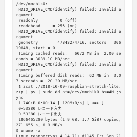
/dev/mmcblk0:

 HDIO_DRIVE_CMD(identify) failed: Invalid a
rgument

 readonly      =  0 (off)

 readahead     = 256 (on)

 HDIO_DRIVE_CMD(identify) failed: Invalid a
rgument

 geometry      = 478432/4/16, sectors = 306
19648, start = 0

 Timing cached reads:   6072 MB in  2.00 se
conds = 3039.10 MB/sec

 HDIO_DRIVE_CMD(identify) failed: Invalid a
rgument

 Timing buffered disk reads:  62 MB in  3.0
7 seconds =  20.20 MB/sec

 $ zcat ./2018-10-09-raspbian-stretch-lite.
zip | pv | sudo dd of=/dev/mmcblk0 bs=4M ;s
ync

 1.74GiB 0:00:14 [ 120MiB/s] [ <=> ]

 0+53380 レコード入力

 0+53380 レコード出力

 1866465280 bytes (1.9 GB, 1.7 GiB) copied, 
271.655 s, 6.9 MB/s

$ uname -a

Linux raspberrypi 4.14.71+ #1145 Fri Sep 21 