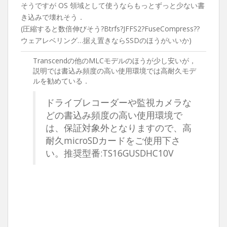
そうですが OS 領域として使うならもっとずっと少ない書
き込みで壊れそう．
(圧縮すると数倍伸びそう?Btrfs?JFFS2?FuseCompress??
ウェアレベリング…据え置きならSSDのほうがいいか)
Transcendの他のMLCモデルのほうが少し安いが，
説明では書込み頻度の高い使用環境では高耐久モデ
ルを勧めている．
ドライブレコーダーや監視カメラな
どの書込み頻度の高い使用環境で
は、保証対象外となりますので、高
耐久microSDカードをご使用下さ
い。推奨型番:TS16GUSDHC10V