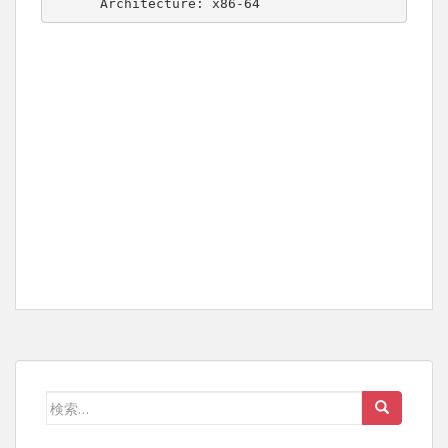
      Architecture: x86-64
検
索: