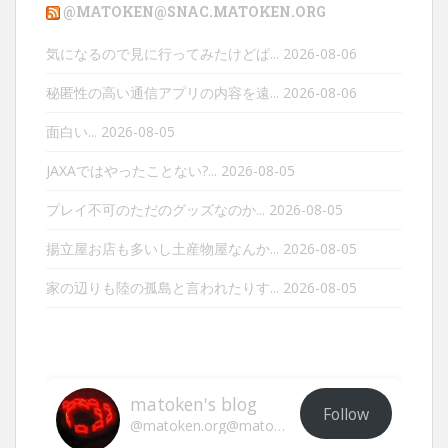
@MATOKEN@SNAC.MATOKEN.ORG
気になるので見に行ってみたけどぱ...
2026-08-06
秘匿性の高い通信アプリの内容を遠...
2026-08-06
面白い...
2026-08-05
JAXAではやったことない?...
2026-08-05
プレイ不可のただのグッズなのか...
2026-08-05
揚立屋お店も多いし土産物屋なんか...
2026-08-05
家の辺りも陸の孤島と言われたりす...
2026-08-05
matoken's blog
Follow
@matoken.org@matoken.org