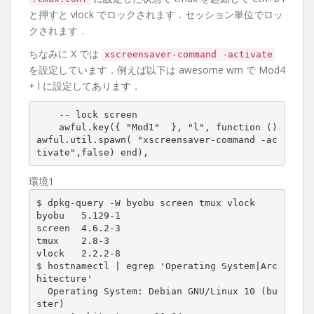
と押すと vlock でロックされます．セッション単位でロッ
クされます．
ちなみに X では
xscreensaver-command -activate
を設定しています．例えば以下は awesome wm で Mod4
+ l に設定してあります．
    -- lock screen

    awful.key({ "Mod1"  }, "l", function () 
awful.util.spawn( "xscreensaver-command -ac
tivate",false) end),
環境1
$ dpkg-query -W byobu screen tmux vlock

byobu   5.129-1

screen  4.6.2-3

tmux    2.8-3

vlock   2.2.2-8

$ hostnamectl | egrep 'Operating System|Arc
hitecture'

  Operating System: Debian GNU/Linux 10 (bu
ster)
