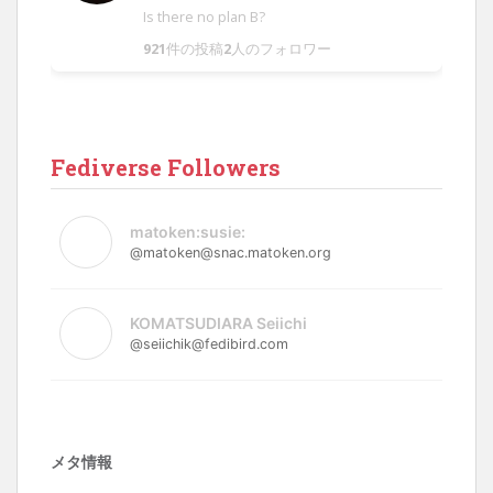
Is there no plan B?
921
件の投稿
2
人のフォロワー
Fediverse Followers
matoken:susie:
@matoken@snac.matoken.org
KOMATSUDIARA Seiichi
@seiichik@fedibird.com
メタ情報