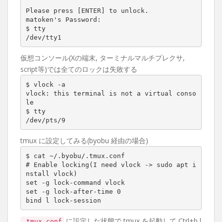
Please press [ENTER] to unlock.

matoken's Password:

$ tty

/dev/tty1
仮想コンソール(Xの端末, ターミナルマルチプレクサ,
script等)では全てのロックは失敗する
$ vlock -a

vlock: this terminal is not a virtual conso
le

$ tty

/dev/pts/9
tmux に設定してみる(byobu 経由の場合)
$ cat ~/.byobu/.tmux.conf

# Enable locking(I need vlock -> sudo apt i
nstall vlock)

set -g lock-command vlock

set -g lock-after-time 0

bind l lock-session
に設定した状態で tmux を起動して Ctrl+b l
.tmux.conf