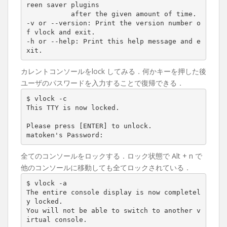
reen saver plugins

	   after the given amount of time.

-v or --version: Print the version number o
f vlock and exit.

-h or --help: Print this help message and e
xit.
カレントコンソールをlock してみる．何かキーを押した後
ユーザのパスワードを入力することで復帰できる．
$ vlock -c

This TTY is now locked.

Please press [ENTER] to unlock.

matoken's Password:
全てのコンソールをロックする．ロック状態で Alt + n で
他のコンソールに移動しても全てロックされている．
$ vlock -a

The entire console display is now completel
y locked.

You will not be able to switch to another v
irtual console.
