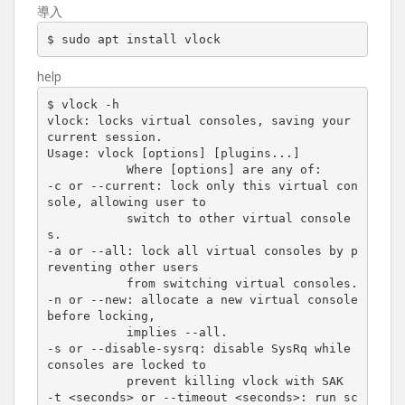
導入
$ sudo apt install vlock
help
$ vlock -h

vlock: locks virtual consoles, saving your 
current session.

Usage: vlock [options] [plugins...]

	   Where [options] are any of:

-c or --current: lock only this virtual con
sole, allowing user to

	   switch to other virtual console
s.

-a or --all: lock all virtual consoles by p
reventing other users

	   from switching virtual consoles.

-n or --new: allocate a new virtual console 
before locking,

	   implies --all.

-s or --disable-sysrq: disable SysRq while 
consoles are locked to

	   prevent killing vlock with SAK

-t <seconds> or --timeout <seconds>: run sc