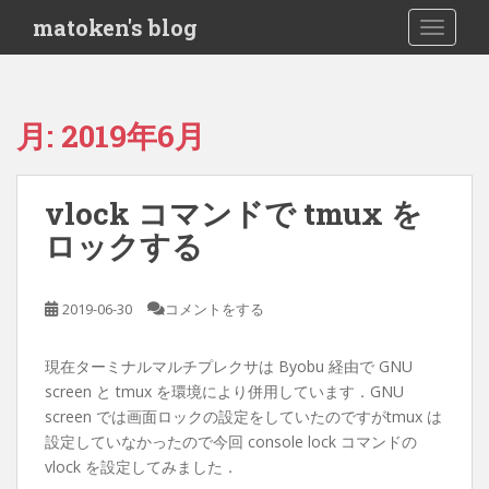
S
matoken's blog
TOGGLE
k
i
p
t
月:
2019年6月
o
m
a
vlock コマンドで tmux を
i
ロックする
n
c
o
2019-06-30
コメントをする
n
t
e
現在ターミナルマルチプレクサは Byobu 経由で GNU
n
screen と tmux を環境により併用しています．GNU
t
screen では画面ロックの設定をしていたのですがtmux は
設定していなかったので今回 console lock コマンドの
vlock を設定してみました．