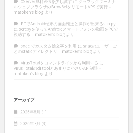
XServer無料VPSを少し試す
に
グラフックターミナ
ルウェブブラウザのBrow6elをリモートVPSで実行 –
matoken's blog
より
PCでAndroid端末の画面転送と操作が出来るscrcpy
に
scrcpyを使ってAndroidスマートフォンの動画をPCで
視聴する – matoken's blog
より
snac でカスタム絵文字を利用
に
snacのユーザーご
とのstaticディレクトリ – matoken's blog
より
VirusTotalをコマンドラインから利用する
に
VirusTotalのcli toolとあまりに小さいAPI制限 –
matoken's blog
より
アーカイブ
2026年8月
(1)
2026年7月
(3)