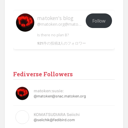
matoken's blog
Follow
@matoken.org@matoken.org
Is there no plan B?
921
件の投稿
2
人のフォロワー
Fediverse Followers
matoken:susie:
@matoken@snac.matoken.org
KOMATSUDIARA Seiichi
@seiichik@fedibird.com