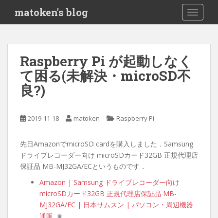
S
matoken's blog
TOGGLE
k
i
p
t
Raspberry Pi が起動しなく
o
て困る(未解決・microSD不
m
a
良?)
i
n
c
2019-11-18
matoken
Raspberry Pi
o
n
先日AmazonでmicroSD cardを購入しました．Samsung
t
ドライブレコーダー向け microSDカード32GB 正規代理店
e
保証品 MB-MJ32GA/ECというものです．
n
Amazon | Samsung ドライブレコーダー向け
t
microSDカード32GB 正規代理店保証品 MB-
MJ32GA/EC | 日本サムスン | パソコン・周辺機器
通販