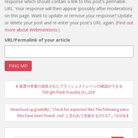
response which should contain a link to this post's permalink
URL. Your response will then appear (possibly after moderation)
on this page. Want to update or remove your response? Update
or delete your post and re-enter your post's URL again. (
Find out
more about Webmentions.
)
URL/Permalink of your article
投
速度や容量の偽装されたフラッシュストレージの確認ができる
稿
f3(Fight Flash Fraud)を少し試す
ナ
ビ
Nextcloud upgrade時に`Check for expected files The following extra
ゲ
files have been found: .rnd` と言われて失敗する(15.0.7→16.0.6)
ー
シ