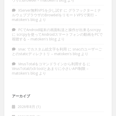
ウザのbrow6el – matoken's blog
より
XServer無料VPSを少し試す
に
グラフックターミナ
ルウェブブラウザのBrow6elをリモートVPSで実行 –
matoken's blog
より
PCでAndroid端末の画面転送と操作が出来るscrcpy
に
scrcpyを使ってAndroidスマートフォンの動画をPCで
視聴する – matoken's blog
より
snac でカスタム絵文字を利用
に
snacのユーザーご
とのstaticディレクトリ – matoken's blog
より
VirusTotalをコマンドラインから利用する
に
VirusTotalのcli toolとあまりに小さいAPI制限 –
matoken's blog
より
アーカイブ
2026年8月
(1)