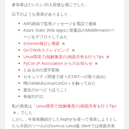
参加者はだいたい20人前後な感じでした．
以下のような発表がありました．
AWS経由で監視メッセージを電話で連絡
Azure Static Web Appsに骨董品のMiddlemanのペ
ージをデプロイしてみた
EvServer検討と構築
GoでWebスクレイピング
Linux環境で(低解像度の)画面共有を行うTips
PyCon JP Association からのお知らせ
とあるAIの漢字変換
セキュリティ関連で諸々(CSIRTへの取り組み)
噂のMakuluLinux/LinDoｚを触ってみた
最近のかつどうほうこく
有線ESP32
私の発表は「
Linux環境で(低解像度の)画面共有を行うTips
」でした．
しかし，今発表腕紹介したXephyrを使って発表しようとし
たら今回のツールのZoom.us Linux版 clientでは画面共有