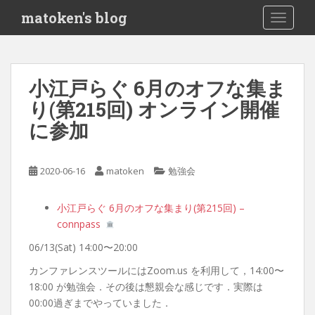
S
matoken's blog
TOGGLE
k
i
p
t
小江戸らぐ 6月のオフな集ま
o
り(第215回) オンライン開催
m
a
に参加
i
n
c
2020-06-16
matoken
勉強会
o
n
小江戸らぐ 6月のオフな集まり(第215回) –
t
connpass
e
06/13(Sat) 14:00〜20:00
n
t
カンファレンスツールにはZoom.us を利用して，14:00〜
18:00 が勉強会．その後は懇親会な感じです．実際は
00:00過ぎまでやっていました．