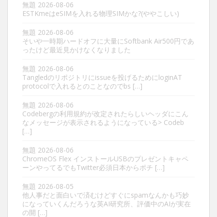
無題
2026-08-06
ESTKmeはeSIMを入れる物理SIMかな?(ややこしい)
無題
2026-08-06
そいや一時期ハードオフに大量にSoftbank Air500円であ
ったけど最近見かけなくなりました
無題
2026-08-06
Tangledのリポジトリにissueを投げるためにloginAT
protocolで入れるとのことなのでbs […]
無題
2026-08-06
Codebergの利用規約が改定されたらしいヘッダにこん
なメッセージが表示されるようになっている> Codeb
[…]
無題
2026-08-06
ChromeOS Flex インストールUSBのプレゼントキャペ
ーンやってるでもTwitter必須日本からポチ […]
無題
2026-08-05
他人事だと面白いで済むけどすぐにspamなんかも巧妙
になっていくんだろうな英AI研究所、評価中のAIが実在
の開 […]