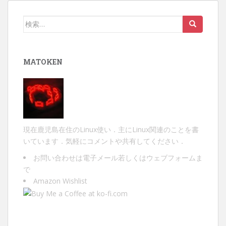
ゲ
ー
検
シ
索:
ョ
ン
MATOKEN
現在鹿児島在住のLinux使い．主にLinux関連のことを書
いています．気軽にコメントや共有してください．
お問い合わせは
電子メール
若しくは
ウェブフォーム
ま
で
Amazon Wishlist