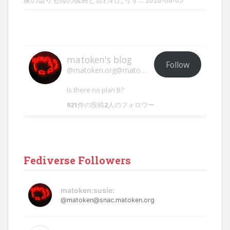
matoken's blog
Follow
@matoken.org@matoken.org
Is there no plan B?
921
件の投稿
2
人のフォロワー
Fediverse Followers
matoken:susie:
@matoken@snac.matoken.org