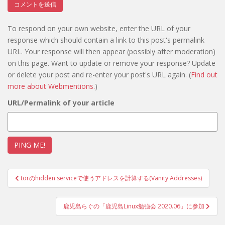
To respond on your own website, enter the URL of your
response which should contain a link to this post's permalink
URL. Your response will then appear (possibly after moderation)
on this page. Want to update or remove your response? Update
or delete your post and re-enter your post's URL again. (
Find out
more about Webmentions.
)
URL/Permalink of your article
投
torのhidden serviceで使うアドレスを計算する(Vanity Addresses)
稿
ナ
鹿児島らぐの「鹿児島Linux勉強会 2020.06」に参加
ビ