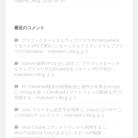
Galeneに転送
2026-06-30
最近のコメント
グラフックターミナルウェブブラウザのBrow6elを
リモートVPSで実行
に
ターミナルグラフックウェブブラ
ウザのbrow6el – matoken's blog
より
XServer無料VPSを少し試す
に
グラフックターミナ
ルウェブブラウザのBrow6elをリモートVPSで実行 –
matoken's blog
より
PCでAndroid端末の画面転送と操作が出来るscrcpy
に
scrcpyを使ってAndroidスマートフォンの動画をPCで
視聴する – matoken's blog
より
snac でカスタム絵文字を利用
に
snacのユーザーご
とのstaticディレクトリ – matoken's blog
より
VirusTotalをコマンドラインから利用する
に
VirusTotalのcli toolとあまりに小さいAPI制限 –