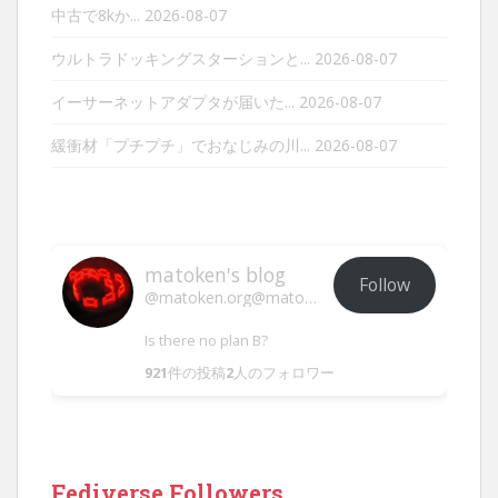
中古で8kか...
2026-08-07
ウルトラドッキングスターションと...
2026-08-07
イーサーネットアダプタが届いた...
2026-08-07
緩衝材「プチプチ」でおなじみの川...
2026-08-07
matoken's blog
Follow
@matoken.org@matoken.org
Is there no plan B?
921
件の投稿
2
人のフォロワー
Fediverse Followers