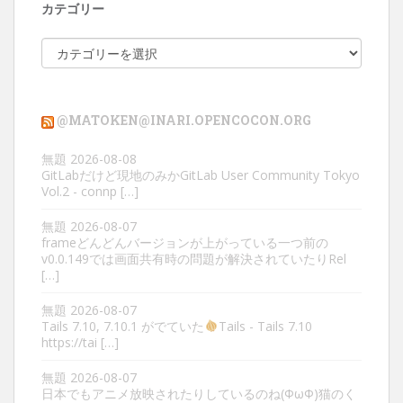
カテゴリー
カ
テ
ゴ
リ
@MATOKEN@INARI.OPENCOCON.ORG
ー
無題
2026-08-08
GitLabだけど現地のみかGitLab User Community Tokyo
Vol.2 - connp […]
無題
2026-08-07
frameどんどんバージョンが上がっている一つ前の
v0.0.149では画面共有時の問題が解決されていたりRel
[…]
無題
2026-08-07
Tails 7.10, 7.10.1 がでていた
Tails - Tails 7.10
https://tai […]
無題
2026-08-07
日本でもアニメ放映されたりしているのね(ΦωΦ)猫のく