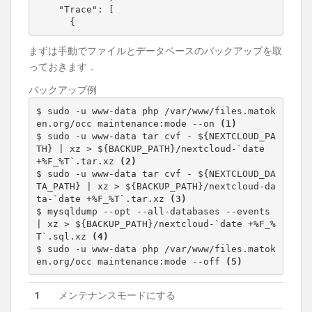
    "Trace": [

      {
まずは手動でファイルとデータベースのバックアップを取
っておきます．
バックアップ例
$ sudo -u www-data php /var/www/files.matok
en.org/occ maintenance:mode --on 
(1)
$ sudo -u www-data tar cvf - ${NEXTCLOUD_PA
TH} | xz > ${BACKUP_PATH}/nextcloud-`date 
+%F_%T`.tar.xz 
(2)
$ sudo -u www-data tar cvf - ${NEXTCLOUD_DA
TA_PATH} | xz > ${BACKUP_PATH}/nextcloud-da
ta-`date +%F_%T`.tar.xz 
(3)
$ mysqldump --opt --all-databases --events 
| xz > ${BACKUP_PATH}/nextcloud-`date +%F_%
T`.sql.xz 
(4)
$ sudo -u www-data php /var/www/files.matok
en.org/occ maintenance:mode --off 
(5)
1
メンテナンスモードにする