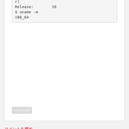
r)

Release:        10

$ uname -m

x86_64
nextcloud
コメントを残す