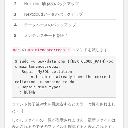
2
Nextcloud自体のバックアップ
3
Nextcloudデータのバックアップ
4
データベースのバックアップ
5
メンテンスモードを終了
の
コマンドを試します．
occ
maintenance:repair
$ sudo -u www-data php ${NEXTCLOUD_PATH}/oc
c maintenance:repair

 - Repair MySQL collation

     - All tables already have the correct 
collation -> nothing to do

 - Repair mime types

  : 以下略
コマンド終了後webを再読込するとエラーは解消されまし
た． :)
しかしファイルの一覧が表示されません．最新ファイルは
表示されるのでそのファイルを確認すると表示されます．