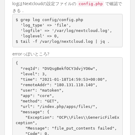
logはNextcloudの設定ファイルの
で確認で
config.php
きる．
$ grep log config/config.php

  'log_type' => 'file',

  'logfile' => '/var/log/nextcloud.log',

  'loglevel' => 0,

$ tail -f /var/log/nextcloud.log | jq .
errorっぽいところ?
{

  "reqId": "DVQsgBekfOCY3dvjYO6w",

  "level": 3,

  "time": "2021-01-18T14:59:53+00:00",

  "remoteAddr": "180.131.110.140",

  "user": "matoken",

  "app": "core",

  "method": "GET",

  "url": "/index.php/apps/files/",

  "message": {

    "Exception": "OCP\\Files\\GenericFileEx
ception",

    "Message": "file_put_contents failed",

    "Code": 0,
