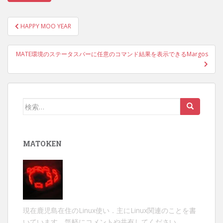
投
HAPPY MOO YEAR
稿
ナ
MATE環境のステータスバーに任意のコマンド結果を表示できるMargos
ビ
ゲ
ー
シ
検
ョ
索:
ン
MATOKEN
現在鹿児島在住のLinux使い．主にLinux関連のことを書
いています．気軽にコメントや共有してください．