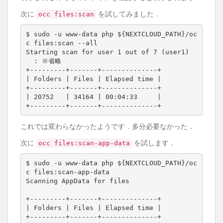
次に
を試してみました．
occ files:scan
$ sudo -u www-data php ${NEXTCLOUD_PATH}/oc
c files:scan --all

Starting scan for user 1 out of 7 (user1)

  : ※省略

+---------+-------+--------------+

| Folders | Files | Elapsed time |

+---------+-------+--------------+

| 20752   | 34164 | 00:04:33     |

+---------+-------+--------------+
これでは変わらなかったようです．多分必要なかった．
次に
を試します．
occ files:scan-app-data
$ sudo -u www-data php ${NEXTCLOUD_PATH}/oc
c files:scan-app-data

Scanning AppData for files

+---------+-------+--------------+

| Folders | Files | Elapsed time |

+---------+-------+--------------+
