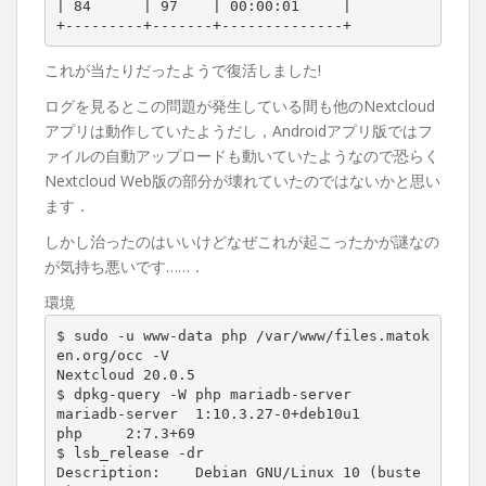
| 84      | 97    | 00:00:01     |

+---------+-------+--------------+
これが当たりだったようで復活しました!
ログを見るとこの問題が発生している間も他のNextcloud
アプリは動作していたようだし，Androidアプリ版ではフ
ァイルの自動アップロードも動いていたようなので恐らく
Nextcloud Web版の部分が壊れていたのではないかと思い
ます．
しかし治ったのはいいけどなぜこれが起こったかが謎なの
が気持ち悪いです……．
環境
$ sudo -u www-data php /var/www/files.matok
en.org/occ -V

Nextcloud 20.0.5

$ dpkg-query -W php mariadb-server

mariadb-server  1:10.3.27-0+deb10u1

php     2:7.3+69

$ lsb_release -dr

Description:    Debian GNU/Linux 10 (buste