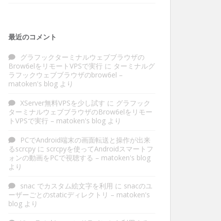
最近のコメント
グラフックターミナルウェブブラウザの
Brow6elをリモートVPSで実行
に
ターミナルグ
ラフックウェブブラウザのbrow6el –
matoken's blog
より
XServer無料VPSを少し試す
に
グラフック
ターミナルウェブブラウザのBrow6elをリモー
トVPSで実行 – matoken's blog
より
PCでAndroid端末の画面転送と操作が出来
るscrcpy
に
scrcpyを使ってAndroidスマートフ
ォンの動画をPCで視聴する – matoken's blog
より
snac でカスタム絵文字を利用
に
snacのユ
ーザーごとのstaticディレクトリ – matoken's
blog
より