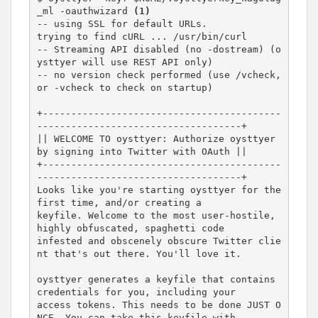
_ml -oauthwizard 
(1)
-- using SSL for default URLs.

trying to find cURL ... /usr/bin/curl

-- Streaming API disabled (no -dostream) (o
ysttyer will use REST API only)

-- no version check performed (use /vcheck, 
or -vcheck to check on startup)

+------------------------------------------
------------------------------------+

|| WELCOME TO oysttyer: Authorize oysttyer 
by signing into Twitter with OAuth ||

+------------------------------------------
------------------------------------+

Looks like you're starting oysttyer for the 
first time, and/or creating a

keyfile. Welcome to the most user-hostile, 
highly obfuscated, spaghetti code

infested and obscenely obscure Twitter clie
nt that's out there. You'll love it.

oysttyer generates a keyfile that contains 
credentials for you, including your

access tokens. This needs to be done JUST O
NCE. You can take this keyfile with
