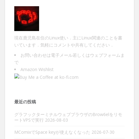
現在鹿児島在住のLinux使い．主にLinux関連のことを書
いています．気軽にコメントや共有してください．
お問い合わせは
電子メール
若しくは
ウェブフォーム
ま
で
Amazon Wishlist
最近の投稿
グラフックターミナルウェブブラウザのBrow6elをリモ
ートVPSで実行
2026-08-03
MComixでSpace keyが使えなくなった
2026-07-30