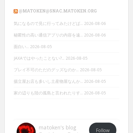
@MATOKEN@SNAC.MATOKEN.ORG
気になるので見に行ってみたけどぱ...
2026-08-06
秘匿性の高い通信アプリの内容を遠...
2026-08-06
面白い...
2026-08-05
JAXAではやったことない?...
2026-08-05
プレイ不可のただのグッズなのか...
2026-08-05
揚立屋お店も多いし土産物屋なんか...
2026-08-05
家の辺りも陸の孤島と言われたりす...
2026-08-05
matoken's blog
Follow