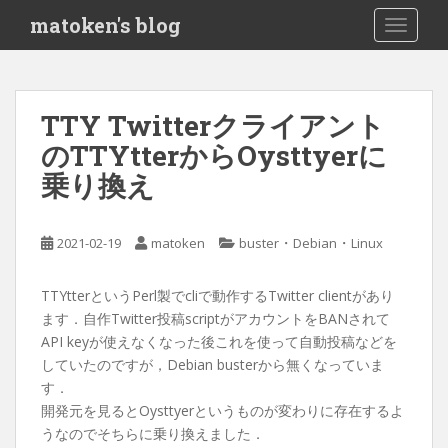
S
matoken's blog
TOGGLE
k
i
p
t
TTY Twitterクライアント
o
のTTYtterからOysttyerに
m
a
乗り換え
i
n
c
・
・
2021-02-19
matoken
buster
Debian
Linux
o
n
TTYtterというPerl製でcliで動作するTwitter clientがあり
t
ます．自作Twitter投稿scriptがアカウントをBANされて
e
API keyが使えなくなった後これを使って自動投稿などを
n
していたのですが，Debian busterから無くなっていま
t
す．
開発元を見るとOysttyerというものが変わりに存在するよ
うなのでそちらに乗り換えました．