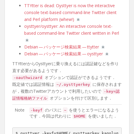
TTYtter is dead: Oysttyer is now the interactive
console text-based command-line Twitter client
and Perl platform (whew!)
oysttyer/oysttyer: An interactive console text-
based command-line Twitter client written in Perl
Debian — パッケージ検索結果 — ttytter
Debian — パッケージ検索結果 — oysttyer
TTYtterからOysttyerに乗り換えるには認証鍵などを作り
直す必要があるようです．
オプションで認証ができるようです．
-oauthwizard
既定値では認証情報は
に保存されます
~/.oysttyerkey
が，複数のTwitterアカウントで利用したいので
-key=認
オプションを付けて区別します．
証情報格納ファイル
Note
のパスに
を使うとエラーになるよう
-keyf
~
です．今回は代わりに
を使いました．
$HOME
$ oysttyer -keyf=$HOME/.oysttyerkey_kagolug