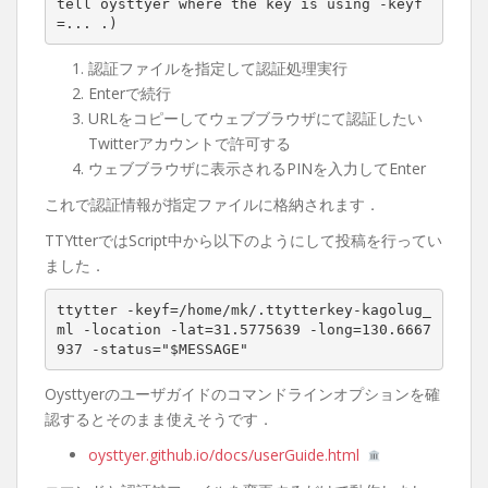
tell oysttyer where the key is using -keyf
=... .)
認証ファイルを指定して認証処理実行
Enterで続行
URLをコピーしてウェブブラウザにて認証したい
Twitterアカウントで許可する
ウェブブラウザに表示されるPINを入力してEnter
これで認証情報が指定ファイルに格納されます．
TTYtterではScript中から以下のようにして投稿を行ってい
ました．
ttytter -keyf=/home/mk/.ttytterkey-kagolug_
ml -location -lat=31.5775639 -long=130.6667
937 -status="$MESSAGE"
Oysttyerのユーザガイドのコマンドラインオプションを確
認するとそのまま使えそうです．
oysttyer.github.io/docs/userGuide.html