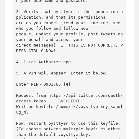
n your username and password.

3. Verify that oysttyer is the requesting a
pplication, and that its permissions

are as you expect (read your timeline, see 
who you follow and follow new

people, update your profile, post tweets on 
your behalf and access your

direct messages). IF THIS IS NOT CORRECT, P
RESS CTRL-C NOW!

4. Click Authorize app.

5. A PIN will appear. Enter it below.

Enter PIN> 0901765 
(4)
Request from https://api.twitter.com/oauth/
access_token ... SUCCEEDED!

Written keyfile /home/mk/.oysttyerkey_kagol
ug_ml

Now, restart oysttyer to use this keyfile.

(To choose between multiple keyfiles other 
than the default .oysttyerkey,
