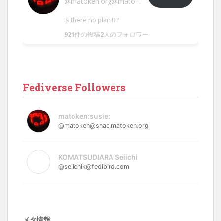
@matoken.org@matoken.org
Is there no plan B?
921
件の投稿
2
人のフォロワー
Fediverse Followers
matoken:susie:
@matoken@snac.matoken.org
KOMATSUDIARA Seiichi
@seiichik@fedibird.com
メタ情報