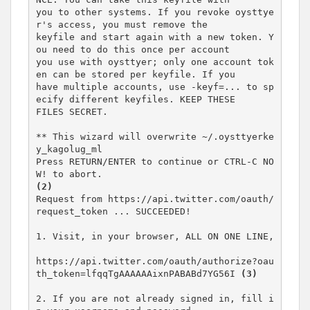
you to other systems. If you revoke oysttye
r's access, you must remove the

keyfile and start again with a new token. Y
ou need to do this once per account

you use with oysttyer; only one account tok
en can be stored per keyfile. If you

have multiple accounts, use -keyf=... to sp
ecify different keyfiles. KEEP THESE

FILES SECRET.

** This wizard will overwrite ~/.oysttyerke
y_kagolug_ml

Press RETURN/ENTER to continue or CTRL-C NO
(2)
Request from https://api.twitter.com/oauth/
request_token ... SUCCEEDED!

1. Visit, in your browser, ALL ON ONE LINE,

https://api.twitter.com/oauth/authorize?oau
th_token=lfqqTgAAAAAAixnPABABd7YG56I 
(3)
2. If you are not already signed in, fill i