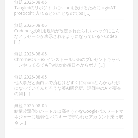
無題
2026-08-06
Tangledのリポジトリにissueを投げるためにloginAT
protocolで入れるとのことなのでbs […]
無題
2026-08-06
Codebergの利用規約が改定されたらしいヘッダにこん
なメッセージが表示されるようになっている> Codeb
[…]
無題
2026-08-06
ChromeOS Flex インストールUSBのプレゼントキャペ
ーンやってるでもTwitter必須日本からポチ […]
無題
2026-08-05
他人事だと面白いで済むけどすぐにspamなんかも巧妙
になっていくんだろうな英AI研究所、評価中のAIが実在
の開 […]
無題
2026-08-05
結構攻撃側のハードルは高そうかなGoogleパスワードマ
ネジャーに脆弱性 パスキーで守られたアカウント乗っ取
る […]