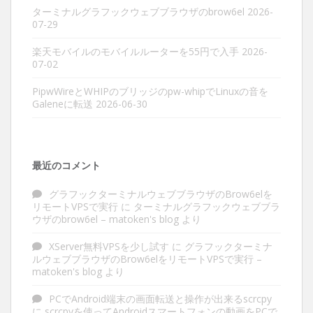
ターミナルグラフックウェブブラウザのbrow6el
2026-
07-29
楽天モバイルのモバイルルーターを55円で入手
2026-
07-02
PipwWireとWHIPのブリッジのpw-whipでLinuxの音を
Galeneに転送
2026-06-30
最近のコメント
グラフックターミナルウェブブラウザのBrow6elを
リモートVPSで実行
に
ターミナルグラフックウェブブラ
ウザのbrow6el – matoken's blog
より
XServer無料VPSを少し試す
に
グラフックターミナ
ルウェブブラウザのBrow6elをリモートVPSで実行 –
matoken's blog
より
PCでAndroid端末の画面転送と操作が出来るscrcpy
に
scrcpyを使ってAndroidスマートフォンの動画をPCで