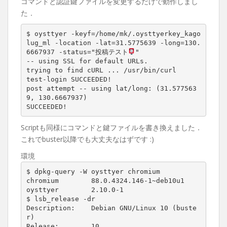
コマンドと認証鍵ファイルを変更するだけで動作しまし
た．
$ oysttyer -keyf=/home/mk/.oysttyerkey_kago
lug_ml -location -lat=31.5775639 -long=130.
6667937 -status="投稿テスト
"

-- using SSL for default URLs.

trying to find cURL ... /usr/bin/curl

test-login SUCCEEDED!

post attempt -- using lat/long: (31.577563
9, 130.6667937)

SUCCEEDED!
Scriptも同様にコマンドと鍵ファイルを書き換えました．
これでbuster以降でも大丈夫なはずです :)
環境
$ dpkg-query -W oysttyer chromium

chromium        88.0.4324.146-1~deb10u1

oysttyer        2.10.0-1

$ lsb_release -dr

Description:    Debian GNU/Linux 10 (buste
r)

Release:        10
