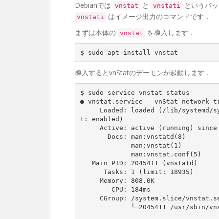
Debianでは
と
というパッ
vnstat
vnstati
はイメージ出力のコマンドです．
vnstati
まずは本体の
を導入します．
vnstat
$ sudo apt install vnstat
導入するとvnStatのデーモンが起動します．
$ sudo service vnstat status

● vnstat.service - vnStat network tr
     Loaded: loaded (/lib/systemd/system/vnstat.service; enabled; vendor prese
t: enabled)

     Active: active (running) since Fri 2021-04-30 00:46:09 JST; 5min ago

       Docs: man:vnstatd(8)

             man:vnstat(1)

             man:vnstat.conf(5)

   Main PID: 2045411 (vnstatd)

      Tasks: 1 (limit: 18935)

     Memory: 808.0K

        CPU: 184ms

     CGroup: /system.slice/vnstat.service

             └─2045411 /usr/sbin/vnstatd -n
