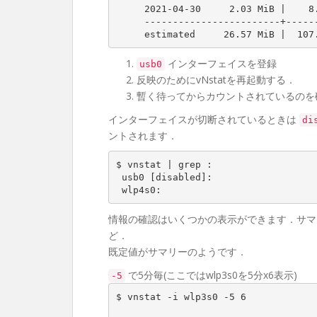
     2021-04-30     2.03 MiB |    8.18 MiB |   10.21 MiB |   12.90 kbit/s

     ------------------------+-------------+-------------+---------------

     estimated     26.57 MiB |  1
インターフェイスを登録
usb0
反映のためにvNstatを再起動する．
暫く待ってからカウントされているのを
インターフェイスが切断されているときは
di
ントされます．
$ vnstat | grep :

 usb0 [disabled]:

 wlp4s0:
情報の確認はいくつかの表示ができます．サマ
ど．
既定値がサマリーのようです．
で5分毎(ここではwlp3s0を5分x6表示)
-5
$ vnstat -i wlp3s0 -5 6
