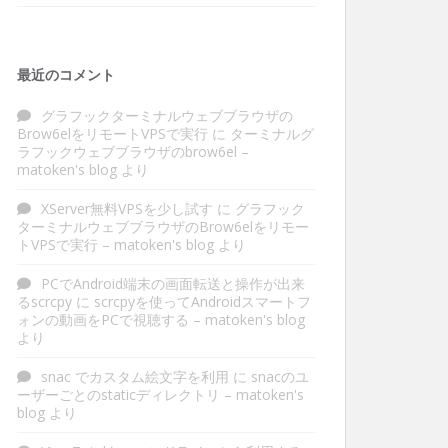
最近のコメント
グラフックターミナルウェブブラウザの
Brow6elをリモートVPSで実行
に
ターミナルグ
ラフックウェブブラウザのbrow6el –
matoken's blog
より
XServer無料VPSを少し試す
に
グラフック
ターミナルウェブブラウザのBrow6elをリモー
トVPSで実行 – matoken's blog
より
PCでAndroid端末の画面転送と操作が出来
るscrcpy
に
scrcpyを使ってAndroidスマートフ
ォンの動画をPCで視聴する – matoken's blog
より
snac でカスタム絵文字を利用
に
snacのユ
ーザーごとのstaticディレクトリ – matoken's
blog
より