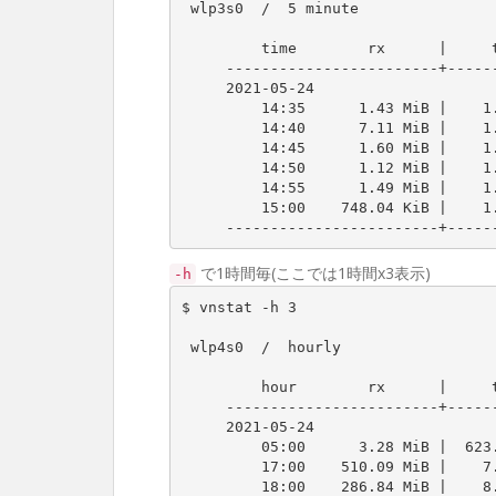
 wlp3s0  /  5 minute

         time        rx      |     tx      |    total    |   avg. rate

     ------------------------+-------------+-------------+---------------

     2021-05-24

         14:35      1.43 MiB |    1.27 MiB |    2.70 MiB |   75.52 kbit/s

         14:40      7.11 MiB |    1.44 MiB |    8.55 MiB |  238.96 kbit/s

         14:45      1.60 MiB |    1.28 MiB |    2.87 MiB |   80.34 kbit/s

         14:50      1.12 MiB |    1.17 MiB |    2.29 MiB |   63.94 kbit/s

         14:55      1.49 MiB |    1.50 MiB |    2.99 MiB |   83.47 kbit/s

         15:00    748.04 KiB |    1.18 MiB |    1.91 MiB |   53.41 kbit/s

     ------------------------+--
で1時間毎(ここでは1時間x3表示)
-h
$ vnstat -h 3

 wlp4s0  /  hourly

         hour        rx      |     tx      |    total    |   avg. rate

     ------------------------+-------------+-------------+---------------

     2021-05-24

         05:00      3.28 MiB |  623.99 KiB |    3.88 MiB |    9.05 kbit/s

         17:00    510.09 MiB |    7.29 MiB |  517.38 MiB |    1.21 Mbit/s

         18:00    286.84 MiB |    8.32 MiB |  295.16 MiB |    1.65 Mbit/s
