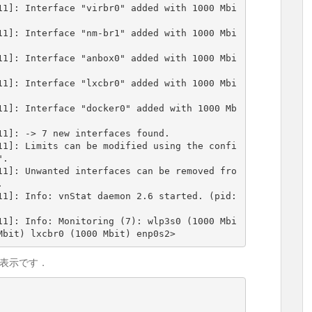
11]: Interface "virbr0" added with 1000 Mbi
11]: Interface "nm-br1" added with 1000 Mbi
11]: Interface "anbox0" added with 1000 Mbi
11]: Interface "lxcbr0" added with 1000 Mbi
11]: Interface "docker0" added with 1000 Mb
1]: -> 7 new interfaces found.

11]: Limits can be modified using the confi
.

11]: Unwanted interfaces can be removed fro


11]: Info: vnStat daemon 2.6 started. (pid:
11]: Info: Monitoring (7): wlp3s0 (1000 Mbi
Mbit) lxcbr0 (1000 Mbit) enp0s2>
表示です．