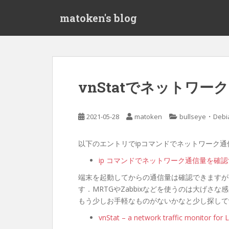
S
matoken's blog
k
i
p
t
o
m
vnStatでネットワ
a
i
n
・
2021-05-28
matoken
bullseye
Debi
c
o
以下のエントリでipコマンドでネットワーク
n
t
ip コマンドでネットワーク通信量を確認する –
e
端末を起動してからの通信量は確認できますが
n
す．MRTGやZabbixなどを使うのは大げさな
t
もう少しお手軽なものがないかなと少し探してv
vnStat – a network traffic monitor for