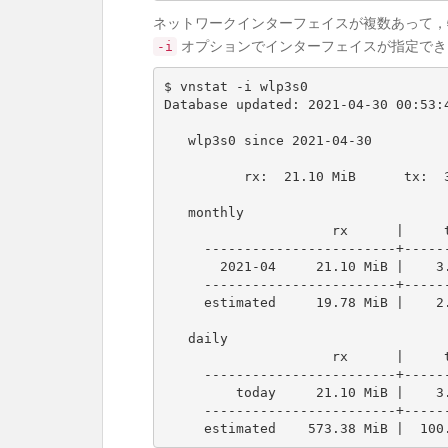
ネットワークインターフェイスが複数あって，
オプションでインターフェイスが指定でき
-i
$ vnstat -i wlp3s0

Database updated: 2021-04-30 00:53:4
   wlp3s0 since 2021-04-30

          rx:  21.10 MiB      tx:  3.70 MiB      total:  24.80 MiB

   monthly

                     rx      |     tx      |    total    |   avg. rate

     ------------------------+-------------+-------------+---------------

       2021-04     21.10 MiB |    3.70 MiB |   24.80 MiB |       82 bit/s

     ------------------------+-------------+-------------+---------------

     estimated     19.78 MiB |    2.47 MiB |   22.25 MiB |

   daily

                     rx      |     tx      |    total    |   avg. rate

     ------------------------+-------------+-------------+---------------

         today     21.10 MiB |    3.70 MiB |   24.80 MiB |   64.60 kbit/s

     ------------------------+-------------+-------------+---------------

     estimated    573.38 MiB |  1