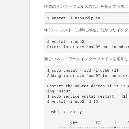
複数のインターフェイスの合計を指定する場
$ vnstat -i usb0+wlp3s0
vnStatインストール時に存在しなかったイ
$ vnstat -i usb0

Error: Interface "usb0" not found i
新しいネットワークインターフェイスを追加
$ sudo vnstat --add -i usb0 
(1)
Adding interface "usb0" for monitori
Restart the vnStat daemon if it is 
ing "usb0".

$ sudo service vnstat restart   
(2)
$ vnstat -i usb0 -d 
(3)
 usb0  /  daily

          day        rx      |     tx      |    total    |   avg. rate

     ------------------------+-------------+-------------+---------------
