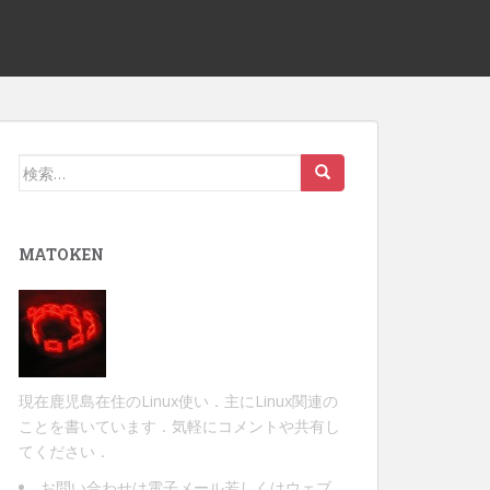
検
索:
MATOKEN
現在鹿児島在住のLinux使い．主にLinux関連の
ことを書いています．気軽にコメントや共有し
てください．
お問い合わせは
電子メール
若しくは
ウェブ