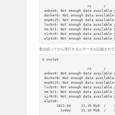
                      rx      /      tx      /     total    /   estimated

 anbox0: Not enough data available yet.

 docker0: Not enough data available yet.

 enp0s25: Not enough data available yet.

 lxcbr0: Not enough data available yet.

 nm-br1: Not enough data available yet.

 virbr0: Not enough data available yet.

 wlp3s0: Not enough data available 
数分経ってから実行するとデータが記録されて
$ vnstat

                      rx      /      tx      /     total    /   estimated

 anbox0: Not enough data available yet.

 docker0: Not enough data available yet.

 enp0s25: Not enough data available yet.

 lxcbr0: Not enough data available yet.

 nm-br1: Not enough data available yet.

 virbr0: Not enough data available yet.

 wlp3s0:

       2021-04     21.10 MiB  /    3.70 MiB  /   24.80 MiB  /   22.25 MiB

         today     21.10 MiB  