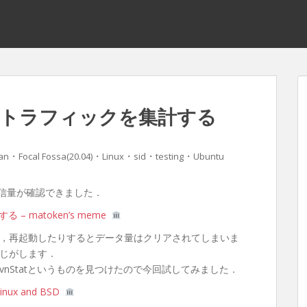
ークトラフィックを集計する
・
・
・
・
・
an
Focal Fossa(20.04)
Linux
sid
testing
Ubuntu
通信量が確認できました．
 matoken’s meme
，再起動したりするとデータ量はクリアされてしまいま
感じがします．
nStatというものを見つけたので今回試してみました．
 Linux and BSD