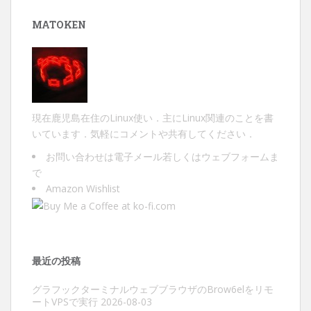
ン
MATOKEN
現在鹿児島在住のLinux使い．主にLinux関連のことを書
いています．気軽にコメントや共有してください．
お問い合わせは
電子メール
若しくは
ウェブフォーム
ま
で
Amazon Wishlist
最近の投稿
グラフックターミナルウェブブラウザのBrow6elをリモ
ートVPSで実行
2026-08-03