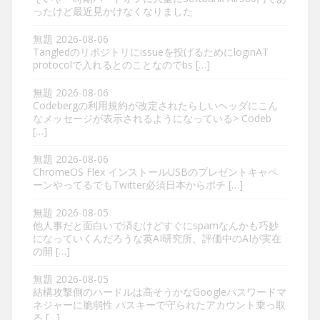
ったけど最近見かけなくなりました
無題
2026-08-06
Tangledのリポジトリにissueを投げるためにloginAT
protocolで入れるとのことなのでbs […]
無題
2026-08-06
Codebergの利用規約が改定されたらしいヘッダにこん
なメッセージが表示されるようになっている> Codeb
[…]
無題
2026-08-06
ChromeOS Flex インストールUSBのプレゼントキャペ
ーンやってるでもTwitter必須日本からポチ […]
無題
2026-08-05
他人事だと面白いで済むけどすぐにspamなんかも巧妙
になっていくんだろうな英AI研究所、評価中のAIが実在
の開 […]
無題
2026-08-05
結構攻撃側のハードルは高そうかなGoogleパスワードマ
ネジャーに脆弱性 パスキーで守られたアカウント乗っ取
る […]