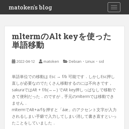
S
matoken's blog
TOGGLE
k
i
p
t
mltermのAlt keyを使った
o
単語移動
m
a
i
・
・
2022-04-12
matoken
Debian
Linux
sid
n
c
o
単語単位での移動は Esc → f/b 可能です．しかしEsc押し
n
直しが必要なのでたくさん移動するのには不向きです，
t
sakuraではAlt + f/b(→←) でAlt key押しっぱなしで移動で
e
きて便利だった．のですが，手元のmltermでは移動でき
n
ません．
t
mltermでAlt+a/fを押すと「áæ」のアクセント文字が入力
されるしまい手癖で入力してしまい消して書き直すといっ
たことをしていました．