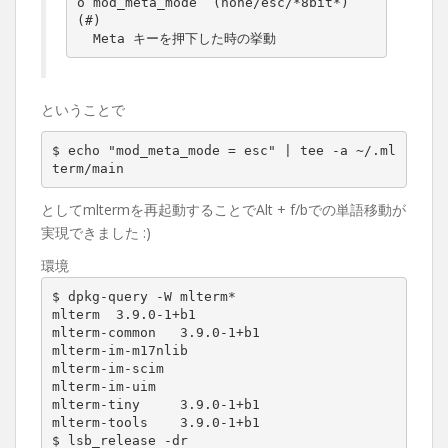
o mod_meta_mode  (none/esc/*8bit*) 
(#)

  Meta キーを押下した時の挙動
ということで
$ echo "mod_meta_mode = esc" | tee -a ~/.ml
term/main
としてmltermを再起動することでAlt + f/bでの単語移動が
実現できました :)
環境
$ dpkg-query -W mlterm*

mlterm  3.9.0-1+b1

mlterm-common   3.9.0-1+b1

mlterm-im-m17nlib

mlterm-im-scim

mlterm-im-uim

mlterm-tiny     3.9.0-1+b1

mlterm-tools    3.9.0-1+b1

$ lsb_release -dr
