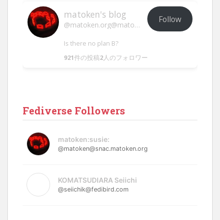
matoken's blog
Follow
@matoken.org@matoken.org
Is there no plan B?
921
件の投稿
2
人のフォロワー
Fediverse Followers
matoken:susie:
@matoken@snac.matoken.org
KOMATSUDIARA Seiichi
@seiichik@fedibird.com