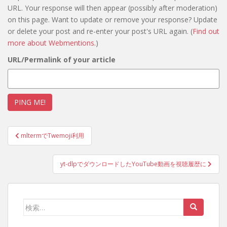
URL. Your response will then appear (possibly after moderation)
on this page. Want to update or remove your response? Update
or delete your post and re-enter your post's URL again. (
Find out
more about Webmentions.
)
URL/Permalink of your article
投
mltermでTwemoji利用
稿
ナ
yt-dlpでダウンロードしたYouTube動画を視聴履歴に
ビ
ゲ
ー
検
シ
索:
ョ