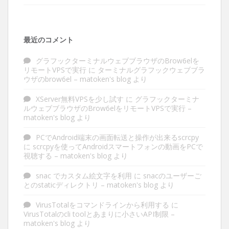
最近のコメント
グラフックターミナルウェブブラウザのBrow6elを
リモートVPSで実行
に
ターミナルグラフックウェブブラ
ウザのbrow6el – matoken's blog
より
XServer無料VPSを少し試す
に
グラフックターミナ
ルウェブブラウザのBrow6elをリモートVPSで実行 –
matoken's blog
より
PCでAndroid端末の画面転送と操作が出来るscrcpy
に
scrcpyを使ってAndroidスマートフォンの動画をPCで
視聴する – matoken's blog
より
snac でカスタム絵文字を利用
に
snacのユーザーご
とのstaticディレクトリ – matoken's blog
より
VirusTotalをコマンドラインから利用する
に
VirusTotalのcli toolとあまりに小さいAPI制限 –
matoken's blog
より