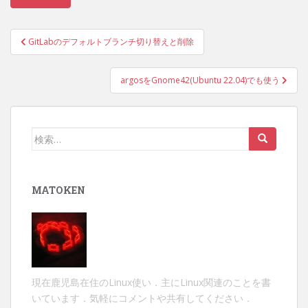
投
GitLabのデフォルトブランチ切り替えと削除
稿
ナ
argosをGnome42(Ubuntu 22.04)でも使う
ビ
ゲ
ー
検
シ
索:
ョ
ン
MATOKEN
現在鹿児島在住のLinux使い．主にLinux関連のことを書
いています．気軽にコメントや共有してください．