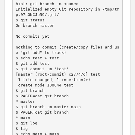
hint: git branch -m <name>

Initialized empty Git repository in /tmp/tm
p.07sONCJp59/.git/

$ git status

On branch master

No commits yet

nothing to commit (create/copy files and us
e "git add" to track)

$ echo test > test

$ git add test

$ git commit -m 'test'

[master (root-commit) c27747d] test

 1 file changed, 1 insertion(+)

 create mode 100644 test

$ git branch

$ PAGER=cat git branch

* master

$ git branch -m master main

$ PAGER=cat git branch

* main

$ git log

$ tig

$ echo main > main
