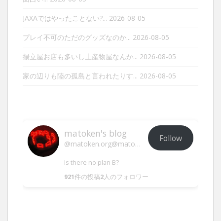
JAXAではやったことない?...
2026-08-05
プレイ不可のただのグッズなのか...
2026-08-05
揚立屋お店も多いし土産物屋なんか...
2026-08-05
家の辺りも陸の孤島と言われたりす...
2026-08-05
matoken's blog
Follow
@matoken.org@matoken.org
Is there no plan B?
921
件の投稿
2
人のフォロワー