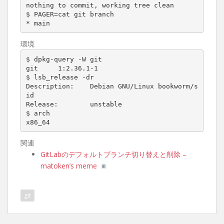
nothing to commit, working tree clean

$ PAGER=cat git branch

* main
環境
$ dpkg-query -W git

git     1:2.36.1-1

$ lsb_release -dr

Description:    Debian GNU/Linux bookworm/s
id

Release:        unstable

$ arch

x86_64
関連
GitLabのデフォルトブランチ切り替えと削除 –
matoken’s meme
git