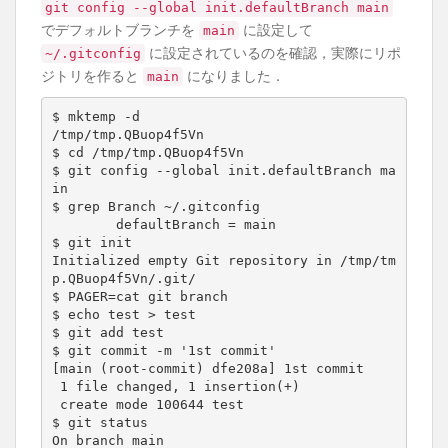
git config --global init.defaultBranch main
でデフォルトブランチを
に設定して
main
に設定されているのを確認，実際にリポ
~/.gitconfig
ジトリを作ると
になりました．
main
$ mktemp -d

/tmp/tmp.QBuop4f5Vn

$ cd /tmp/tmp.QBuop4f5Vn

$ git config --global init.defaultBranch ma
in

$ grep Branch ~/.gitconfig

        defaultBranch = main

$ git init

Initialized empty Git repository in /tmp/tm
p.QBuop4f5Vn/.git/

$ PAGER=cat git branch

$ echo test > test

$ git add test

$ git commit -m '1st commit'

[main (root-commit) dfe208a] 1st commit

 1 file changed, 1 insertion(+)

 create mode 100644 test

$ git status

On branch main
