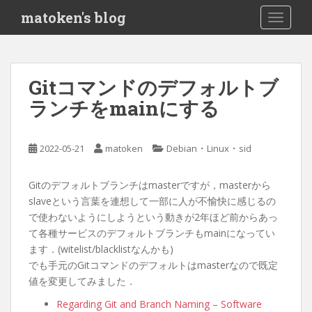
S
matoken's blog
TOGGLE
k
i
p
t
Gitコマンドのデフォルトブ
o
ランチをmainにする
m
a
i
・
・
2022-05-21
matoken
Debian
Linux
sid
n
c
o
Gitのデフォルトブランチはmasterですが，masterから
n
slaveという言葉を連想して一部に人が不愉快に感じるの
t
で使わないようにしようという動きが2年ほど前からあっ
e
て各種サービスのデフォルトブランチもmainになってい
n
ます．(witelist/blacklistなんかも)
t
でも手元のGitコマンドのデフォルトはmasterなので既定
値を変更してみました．
Regarding Git and Branch Naming – Software