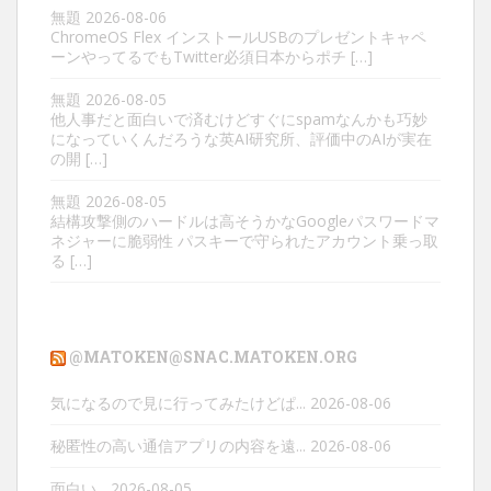
無題
2026-08-06
ChromeOS Flex インストールUSBのプレゼントキャペ
ーンやってるでもTwitter必須日本からポチ […]
無題
2026-08-05
他人事だと面白いで済むけどすぐにspamなんかも巧妙
になっていくんだろうな英AI研究所、評価中のAIが実在
の開 […]
無題
2026-08-05
結構攻撃側のハードルは高そうかなGoogleパスワードマ
ネジャーに脆弱性 パスキーで守られたアカウント乗っ取
る […]
@MATOKEN@SNAC.MATOKEN.ORG
気になるので見に行ってみたけどぱ...
2026-08-06
秘匿性の高い通信アプリの内容を遠...
2026-08-06
面白い...
2026-08-05