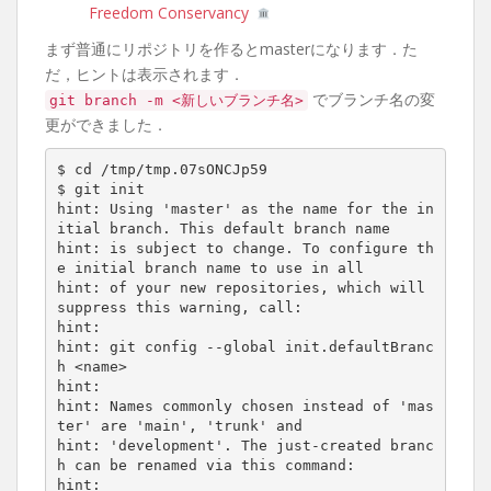
Freedom Conservancy
まず普通にリポジトリを作るとmasterになります．た
だ，ヒントは表示されます．
でブランチ名の変
git branch -m <新しいブランチ名>
更ができました．
$ cd /tmp/tmp.07sONCJp59

$ git init

hint: Using 'master' as the name for the in
itial branch. This default branch name

hint: is subject to change. To configure th
e initial branch name to use in all

hint: of your new repositories, which will 
suppress this warning, call:

hint:

hint: git config --global init.defaultBranc
h <name>

hint:

hint: Names commonly chosen instead of 'mas
ter' are 'main', 'trunk' and

hint: 'development'. The just-created branc
h can be renamed via this command:

hint:
