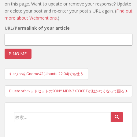
on this page. Want to update or remove your response? Update
or delete your post and re-enter your post's URL again. (
Find out
more about Webmentions.
)
URL/Permalink of your article
投
argosをGnome42(Ubuntu 22.04)でも使う
稿
ナ
BluetoorhヘッドセットのSONY MDR-ZX330BTが動かなくなって困る
ビ
ゲ
ー
検
シ
索:
ョ
ン