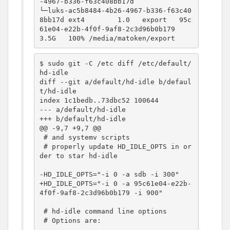
-4967-b336-f63c408bb17d                

└─luks-ac5b8484-4b26-4967-b336-f63c40
8bb17d ext4        1.0   export   95c
61e04-e22b-4f0f-9af8-2c3d96b0b179    
3.5G   100% /media/matoken/export
$ sudo git -C /etc diff /etc/default/
hd-idle

diff --git a/default/hd-idle b/defaul
t/hd-idle

index 1c1bedb..73dbc52 100644

--- a/default/hd-idle

+++ b/default/hd-idle

@@ -9,7 +9,7 @@

 # and systemv scripts

 # properly update HD_IDLE_OPTS in or
der to star hd-idle

-HD_IDLE_OPTS="-i 0 -a sdb -i 300"

+HD_IDLE_OPTS="-i 0 -a 95c61e04-e22b-
4f0f-9af8-2c3d96b0b179 -i 900"

 # hd-idle command line options

 # Options are: