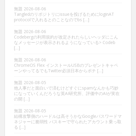
無題
2026-08-06
Tangledのリポジトリにissueを投げるためにloginAT
protocolで入れるとのことなのでbs […]
無題
2026-08-06
Codebergの利用規約が改定されたらしいヘッダにこん
なメッセージが表示されるようになっている> Codeb
[…]
無題
2026-08-06
ChromeOS Flex インストールUSBのプレゼントキャペ
ーンやってるでもTwitter必須日本からポチ […]
無題
2026-08-05
他人事だと面白いで済むけどすぐにspamなんかも巧妙
になっていくんだろうな英AI研究所、評価中のAIが実在
の開 […]
無題
2026-08-05
結構攻撃側のハードルは高そうかなGoogleパスワードマ
ネジャーに脆弱性 パスキーで守られたアカウント乗っ取
る […]