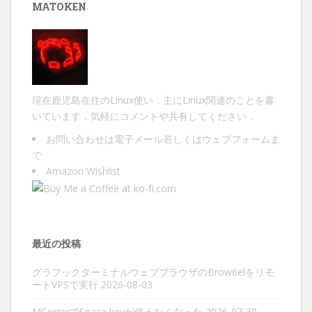
MATOKEN
現在鹿児島在住のLinux使い．主にLinux関連のことを書
いています．気軽にコメントや共有してください．
お問い合わせは
電子メール
若しくは
ウェブフォーム
ま
で
Amazon Wishlist
最近の投稿
グラフックターミナルウェブブラウザのBrow6elをリモ
ートVPSで実行
2026-08-03
MComixでSpace keyが使えなくなった
2026-07-30