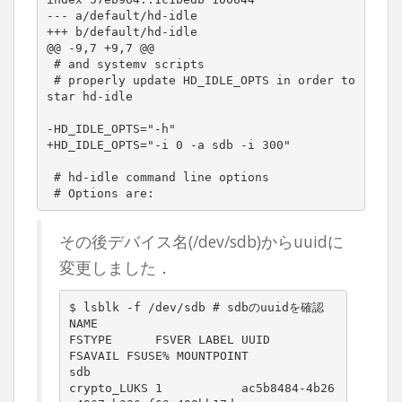
--- a/default/hd-idle

+++ b/default/hd-idle

@@ -9,7 +9,7 @@

 # and systemv scripts

 # properly update HD_IDLE_OPTS in order to 
star hd-idle

-HD_IDLE_OPTS="-h"

+HD_IDLE_OPTS="-i 0 -a sdb -i 300"

 # hd-idle command line options

 # Options are:
その後デバイス名(/dev/sdb)からuuidに
変更しました．
$ lsblk -f /dev/sdb # sdbのuuidを確認

NAME                                        
FSTYPE      FSVER LABEL UUID                                 
FSAVAIL FSUSE% MOUNTPOINT

sdb                                         
crypto_LUKS 1           ac5b8484-4b26