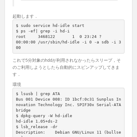
起動します．
$ sudo service hd-idle start

$ ps -ef| grep -i hd-i

root     3468122       1  0 23:24 ?        
00:00:00 /usr/sbin/hd-idle -i 0 -a sdb -i 3
00
これで5分対象のhddが利用されなかったらスリープ，そ
のご利用しようとしたら自動的にスピンアップしてきま
す．
環境
$ lsusb | grep ATA

Bus 001 Device 008: ID 1bcf:0c31 Sunplus In
novation Technology Inc. SPIF30x Serial-ATA 
bridge

$ dpkg-query -W hd-idle

hd-idle 1.05+ds-2

$ lsb_release -dr

Description:    Debian GNU/Linux 11 (bullse