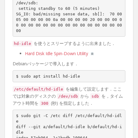
/dev/sdb:

 setting standby to 60 (5 minutes)

SG_IO: bad/missing sense data, sb[]:  70 00 
05 00 00 00 00 0a 00 00 00 00 20 00 00 00 0
0 00 00 00 00 00 00 00 00 00 00 00 00 00 00 
00
を使うとスリープするように出来ました．
hd-idle
Hard Disk Idle Spin-Down Utility
Debianパッケージで導入します．
$ sudo apt install hd-idle
を編集して設定します．ここ
/etc/default/hd-idle
では対象のディスクの
から
を，タイム
/dev/sdb
sdb
アウト時間を
(秒) を指定しました．
300
$ sudo git -C /etc diff /etc/default/hd-idl
e

diff --git a/default/hd-idle b/default/hd-i
dle

index 57eb964..1c1bedb 100644
