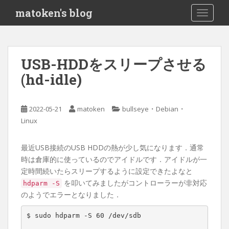
S
matoken's blog
TOGGLE
k
i
p
t
USB-HDDをスリープさせる
o
(hd-idle)
m
a
i
・
・
2022-05-21
matoken
bullseye
Debian
n
Linux
c
o
n
最近USB接続のUSB HDDの熱が少し気になります．通常
t
時は倉庫的に使っているのでアイドルです．アイドルが一
e
定時間続いたらスリープするように設定できたよなと
n
を叩いてみましたがコントローラーが非対応
hdparm -S
t
のようでエラーとなりました．
$ sudo hdparm -S 60 /dev/sdb
