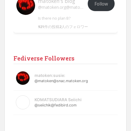
matoken's blog
Follow
@matoken.org@matoken.org
Is there no plan B?
921
件の投稿
2
人のフォロワー
Fediverse Followers
matoken:susie:
@matoken@snac.matoken.org
KOMATSUDIARA Seiichi
@seiichik@fedibird.com