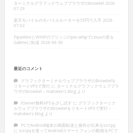
ターミナルグラフックウェブブラウザのbrow6el
2026-
07-29
楽天モバイルのモバイルルーターを55円で入手
2026-
07-02
PipwWireとWHIPのブリッジのpw-whipでLinuxの音を
Galeneに転送
2026-06-30
最近のコメント
グラフックターミナルウェブブラウザのBrow6elを
リモートVPSで実行
に
ターミナルグラフックウェブブラ
ウザのbrow6el – matoken's blog
より
XServer無料VPSを少し試す
に
グラフックターミナ
ルウェブブラウザのBrow6elをリモートVPSで実行 –
matoken's blog
より
PCでAndroid端末の画面転送と操作が出来るscrcpy
に
scrcpyを使ってAndroidスマートフォンの動画をPCで