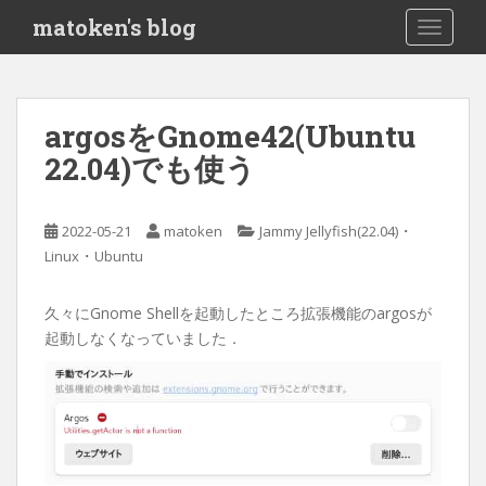
S
matoken's blog
TOGGLE
k
i
p
t
argosをGnome42(Ubuntu
o
22.04)でも使う
m
a
i
・
2022-05-21
matoken
Jammy Jellyfish(22.04)
n
・
Linux
Ubuntu
c
o
n
久々にGnome Shellを起動したところ拡張機能のargosが
t
起動しなくなっていました．
e
n
t