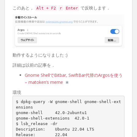
このあと，
で反映します．
Alt + F2
r
Enter
動作するようになりました :)
詳細は以前の記事を．
Gnome ShellでBitbar, SwiftBar代替のArgosを使う
– matoken’s meme
環境
$ dpkg-query -W gnome-shell gnome-shell-ext
ensions

gnome-shell     42.0-2ubuntu1

gnome-shell-extensions  42.0-1

$ lsb_release -dr

Description:    Ubuntu 22.04 LTS

Release:        22.04
