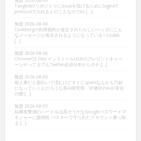
無題
2026-08-06
Tangledのリポジトリにissueを投げるためにloginAT
protocolで入れるとのことなのでbs […]
無題
2026-08-06
Codebergの利用規約が改定されたらしいヘッダにこん
なメッセージが表示されるようになっている> Codeb
[…]
無題
2026-08-06
ChromeOS Flex インストールUSBのプレゼントキャペ
ーンやってるでもTwitter必須日本からポチ […]
無題
2026-08-05
他人事だと面白いで済むけどすぐにspamなんかも巧妙
になっていくんだろうな英AI研究所、評価中のAIが実在
の開 […]
無題
2026-08-05
結構攻撃側のハードルは高そうかなGoogleパスワードマ
ネジャーに脆弱性 パスキーで守られたアカウント乗っ取
る […]