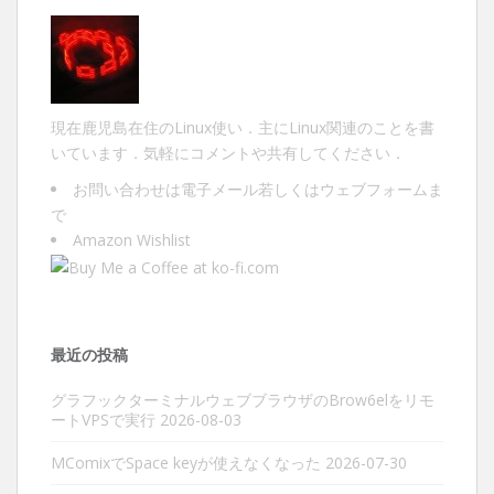
現在鹿児島在住のLinux使い．主にLinux関連のことを書
いています．気軽にコメントや共有してください．
お問い合わせは
電子メール
若しくは
ウェブフォーム
ま
で
Amazon Wishlist
最近の投稿
グラフックターミナルウェブブラウザのBrow6elをリモ
ートVPSで実行
2026-08-03
MComixでSpace keyが使えなくなった
2026-07-30