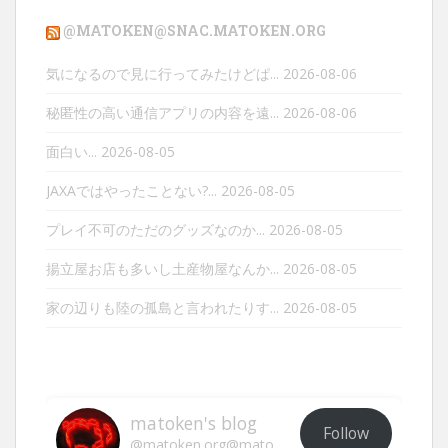
@MATOKEN@SNAC.MATOKEN.ORG
気になるので見に行ってみたけどぱ...
2026-08-06
秘匿性の高い通信アプリの内容を遠...
2026-08-06
面白い...
2026-08-05
JAXAではやったことない?...
2026-08-05
プレイ不可のただのグッズなのか...
2026-08-05
揚立屋お店も多いし土産物屋なんか...
2026-08-05
家の辺りも陸の孤島と言われたりす...
2026-08-05
matoken's blog
Follow
@matoken.org@matoken.org