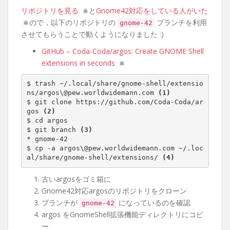
リポジトリを見る
と
Gnome42対応をしている人がいた
ので，以下のリポジトリの
ブランチを利用
gnome-42
させてもらうことで動くようになりました :)
GitHub – Coda-Coda/argos: Create GNOME Shell
extensions in seconds
$ trash ~/.local/share/gnome-shell/extensio
ns/argos\@pew.worldwidemann.com 
(1)
$ git clone https://github.com/Coda-Coda/ar
gos 
(2)
$ cd argos

$ git branch 
(3)
* gnome-42

$ cp -a argos\@pew.worldwidemann.com ~/.loc
al/share/gnome-shell/extensions/ 
(4)
古いargosをゴミ箱に
Gnome42対応argosのリポジトリをクローン
ブランチが
になっているのを確認
gnome-42
argos をGnomeShell拡張機能ディレクトリにコピ
ー