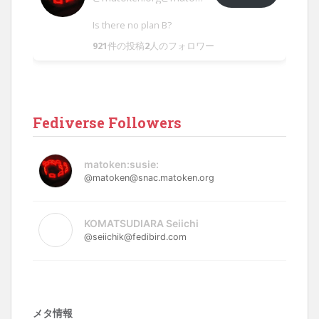
Is there no plan B?
921
件の投稿
2
人のフォロワー
Fediverse Followers
matoken:susie:
@matoken@snac.matoken.org
KOMATSUDIARA Seiichi
@seiichik@fedibird.com
メタ情報