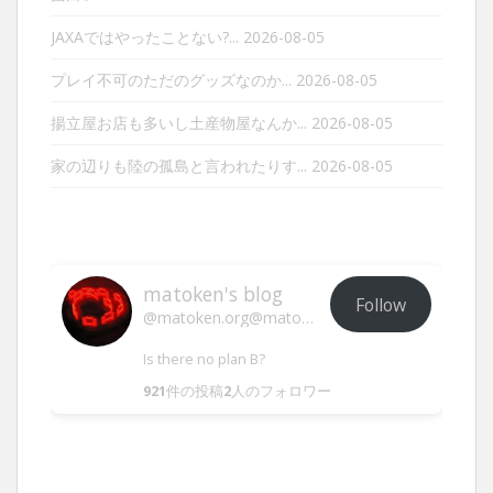
JAXAではやったことない?...
2026-08-05
プレイ不可のただのグッズなのか...
2026-08-05
揚立屋お店も多いし土産物屋なんか...
2026-08-05
家の辺りも陸の孤島と言われたりす...
2026-08-05
matoken's blog
Follow
@matoken.org@matoken.org
Is there no plan B?
921
件の投稿
2
人のフォロワー