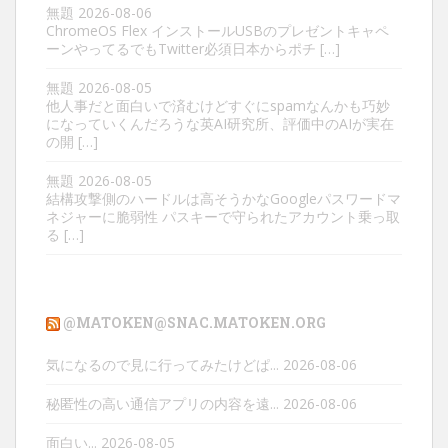
無題
2026-08-06
ChromeOS Flex インストールUSBのプレゼントキャペ
ーンやってるでもTwitter必須日本からポチ […]
無題
2026-08-05
他人事だと面白いで済むけどすぐにspamなんかも巧妙
になっていくんだろうな英AI研究所、評価中のAIが実在
の開 […]
無題
2026-08-05
結構攻撃側のハードルは高そうかなGoogleパスワードマ
ネジャーに脆弱性 パスキーで守られたアカウント乗っ取
る […]
@MATOKEN@SNAC.MATOKEN.ORG
気になるので見に行ってみたけどぱ...
2026-08-06
秘匿性の高い通信アプリの内容を遠...
2026-08-06
面白い...
2026-08-05