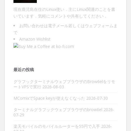
現在鹿児島在住のLinux使い．主にLinux関連のことを書
いています．気軽にコメントや共有してください．
お問い合わせは
電子メール
若しくは
ウェブフォーム
ま
で
Amazon Wishlist
最近の投稿
グラフックターミナルウェブブラウザのBrow6elをリモ
ートVPSで実行
2026-08-03
MComixでSpace keyが使えなくなった
2026-07-30
ターミナルグラフックウェブブラウザのbrow6el
2026-
07-29
楽天モバイルのモバイルルーターを55円で入手
2026-