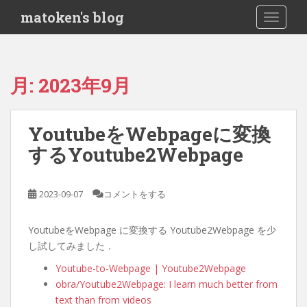
S
matoken's blog
TOGGLE
k
i
p
t
月:
2023年9月
o
m
a
YoutubeをWebpageに変換
i
するYoutube2Webpage
n
c
o
2023-09-07
コメントをする
n
t
e
YoutubeをWebpage に変換する Youtube2Webpage を少
n
し試してみました．
t
Youtube-to-Webpage | Youtube2Webpage
obra/Youtube2Webpage: I learn much better from
text than from videos