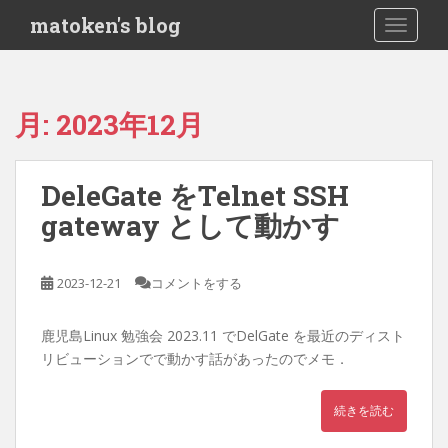
S
matoken's blog
TOGGLE
k
i
p
t
月:
2023年12月
o
m
a
DeleGate をTelnet SSH
i
gateway として動かす
n
c
o
2023-12-21
コメントをする
n
t
e
鹿児島Linux 勉強会 2023.11 でDelGate を最近のディスト
n
リビューションでで動かす話があったのでメモ．
t
続きを読む