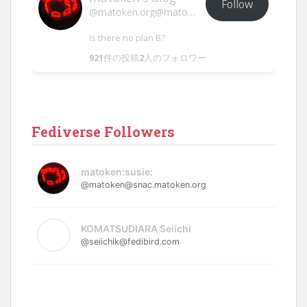
Follow
@matoken.org@matoken.org
Is there no plan B?
921
件の投稿
2
人のフォロワー
Fediverse Followers
matoken:susie:
@matoken@snac.matoken.org
KOMATSUDIARA Seiichi
@seiichik@fedibird.com