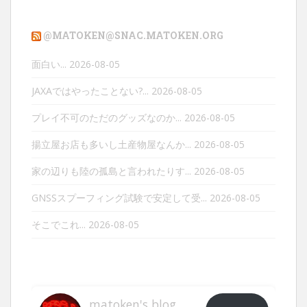
@MATOKEN@SNAC.MATOKEN.ORG
面白い...
2026-08-05
JAXAではやったことない?...
2026-08-05
プレイ不可のただのグッズなのか...
2026-08-05
揚立屋お店も多いし土産物屋なんか...
2026-08-05
家の辺りも陸の孤島と言われたりす...
2026-08-05
GNSSスプーフィング試験で安定して受...
2026-08-05
そこでこれ...
2026-08-05
matoken's blog