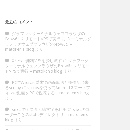
最近のコメント
グラフックターミナルウェブブラウザの
Brow6elをリモートVPSで実行
に
ターミナルグ
ラフックウェブブラウザのbrow6el –
matoken's blog
より
XServer無料VPSを少し試す
に
グラフック
ターミナルウェブブラウザのBrow6elをリモー
トVPSで実行 – matoken's blog
より
PCでAndroid端末の画面転送と操作が出来
るscrcpy
に
scrcpyを使ってAndroidスマートフ
ォンの動画をPCで視聴する – matoken's blog
より
snac でカスタム絵文字を利用
に
snacのユ
ーザーごとのstaticディレクトリ – matoken's
blog
より