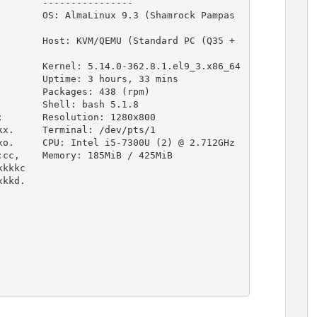
o.     CPU: Intel i5-7300U (2) @ 2.712GHz

cc,    Memory: 185MiB / 425MiB
