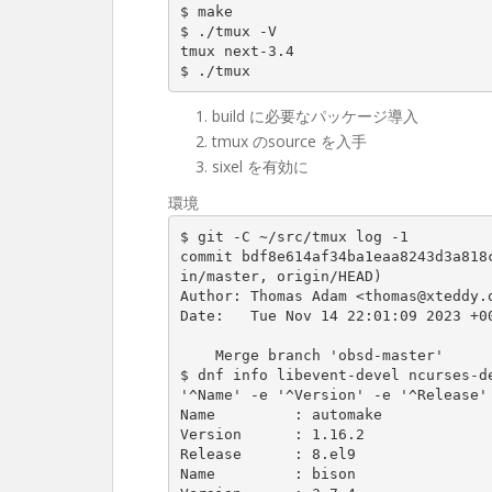
$ make

$ ./tmux -V

tmux next-3.4

$ ./tmux
build に必要なパッケージ導入
tmux のsource を入手
sixel を有効に
環境
$ git -C ~/src/tmux log -1

commit bdf8e614af34ba1eaa8243d3a818
in/master, origin/HEAD)

Author: Thomas Adam <thomas@xteddy.o
Date:   Tue Nov 14 22:01:09 2023 +00
    Merge branch 'obsd-master'

$ dnf info libevent-devel ncurses-de
'^Name' -e '^Version' -e '^Release'

Name         : automake

Version      : 1.16.2

Release      : 8.el9

Name         : bison
