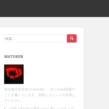
検
索:
MATOKEN
現在鹿児島在住のLinux使い．主にLinux関連の
ことを書いています．気軽にコメントや共有し
てください．
お問い合わせは
電子メール
若しくは
ウェブ