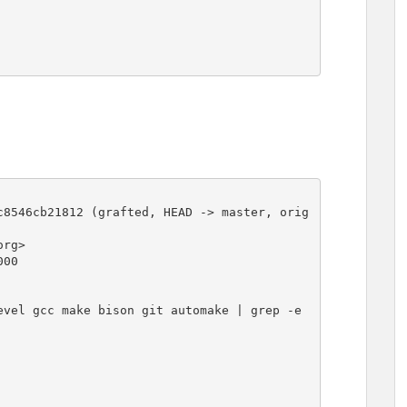
c8546cb21812 (grafted, HEAD -> master, orig
rg>

00

vel gcc make bison git automake | grep -e 