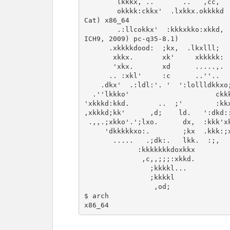
        lkkkx, ..       ..   ,cc,          ----------------

        okkkk:ckkx'  .lxkkx.okkkkd         OS: AlmaLinux 9.3 (Shamrock Pampas 
Cat) x86_64

        .:llcokkx'  :kkkxkko:xkkd,         Host: KVM/QEMU (Standard PC (Q35 + 
ICH9, 2009) pc-q35-8.1)

      .xkkkkdood:  ;kx,  .lkxlll;          Kernel: 5.14.0-362.8.1.el9_3.x86_64

       xkkx.       xk'     xkkkkk:         Uptime: 3 hours, 33 mins

       'xkx.       xd      .....,.         Packages: 438 (rpm)

      .. :xkl'     :c      ..''..          Shell: bash 5.1.8

    .dkx'  .:ldl:'. '  ':lollldkkxo;       Resolution: 1280x800

  .''lkkko'                     ckkkx.     Terminal: /dev/pts/1

'xkkkd:kkd.       ..  ;'        :kkx
,xkkkd;kk'      ,d;    ld.   ':dkd::
 .,,.;xkko'.';lxo.      dx,  :kkk'xkkkkc

     'dkkkkkxo:.        ;kx  .kkk:;xkkd.

       .....   .;dk:.   lkk.  :;,

             :kkkkkkkdoxkkx

              ,c,,;;;:xkkd.

                ;kkkkl...

                ;kkkkl

                 ,od;

$ arch

x86_64