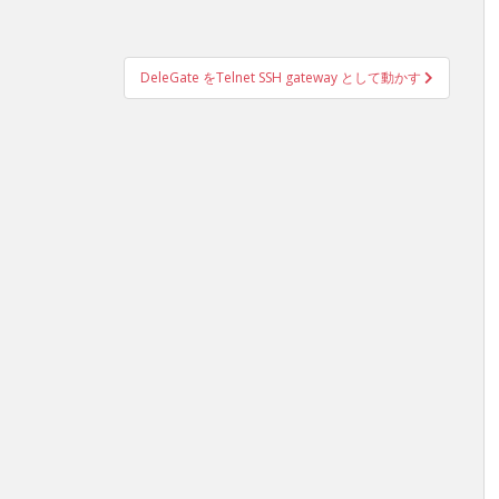
DeleGate をTelnet SSH gateway として動かす