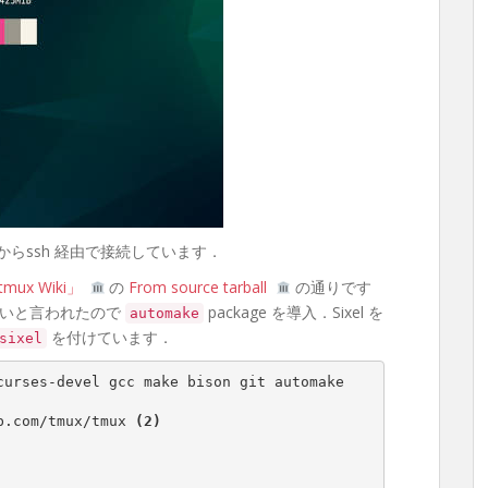
erm からssh 経由で接続しています．
x/tmux Wiki」
の
From source tarball
の通りです
いと言われたので
package を導入．Sixel を
automake
を付けています．
sixel
$ sudo dnf install libevent-devel ncurses-devel gcc make bison git automake 
b.com/tmux/tmux 
(2)