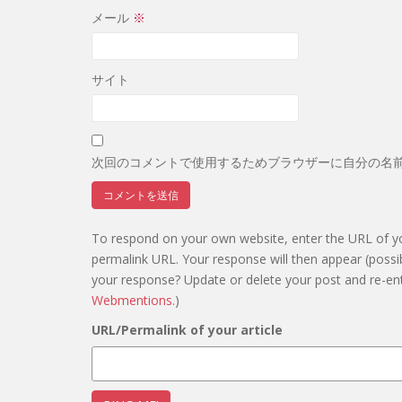
メール
※
サイト
次回のコメントで使用するためブラウザーに自分の名
To respond on your own website, enter the URL of you
permalink URL. Your response will then appear (possi
your response? Update or delete your post and re-ent
Webmentions.
)
URL/Permalink of your article