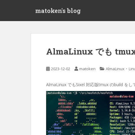
S
matoken's blog
k
i
p
t
o
m
AlmaLinux でも tmux
a
i
n
・
2023-12-02
matoken
AlmaLinux
Lin
c
o
AlmaLinux でもSixel 対応版tmux のbuild
n
t
e
n
t