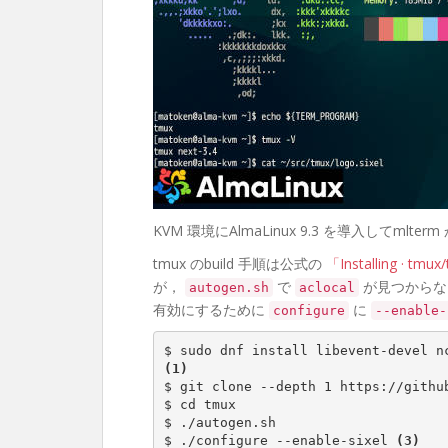
KVM 環境にAlmaLinux 9.3 を導入してmlt
tmux のbuild 手順は公式の
「Installing · tmu
が，
で
が見つからな
autogen.sh
aclocal
有効にするために
に
configure
--enable-
(1)
$ git clone --depth 1 https://githu
$ cd tmux

$ ./autogen.sh

$ ./configure --enable-sixel 
(3)