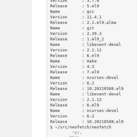
Version      : 3.7.4

Release      : 5.el9

Name         : gcc

Version      : 11.4.1

Release      : 2.1.el9.alma

Name         : git

Version      : 2.39.3

Release      : 1.el9_2

Name         : libevent-devel

Version      : 2.1.12

Release      : 6.el9

Name         : make

Version      : 4.3

Release      : 7.el9

Name         : ncurses-devel

Version      : 6.2

Release      : 10.20210508.el9

Name         : libevent-devel

Version      : 2.1.12

Release      : 6.el9

Name         : ncurses-devel

Version      : 6.2

Release      : 10.20210508.el9

$ ~/src/neofetch/neofetch

         'c:.                              matoken@alma-kvm
