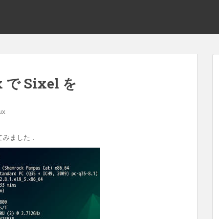
 で Sixel を
ux
 をしてみました．