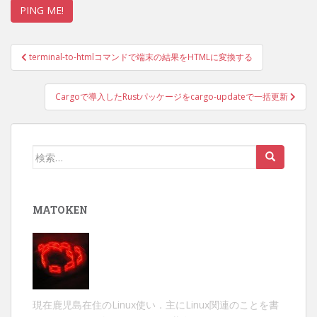
投
terminal-to-htmlコマンドで端末の結果をHTMLに変換する
稿
ナ
Cargoで導入したRustパッケージをcargo-updateで一括更新
ビ
ゲ
ー
検
シ
索:
ョ
ン
MATOKEN
現在鹿児島在住のLinux使い．主にLinux関連のことを書