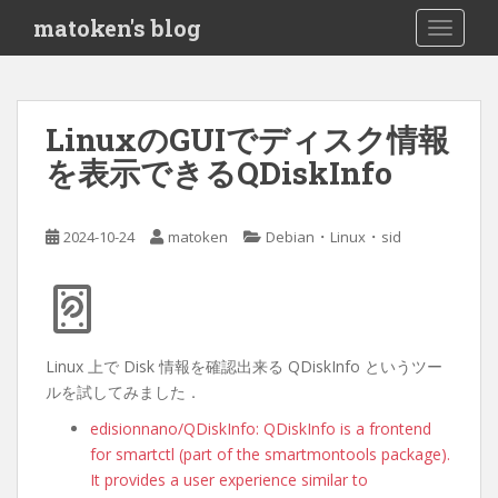
S
matoken's blog
TOGGLE
k
i
p
t
LinuxのGUIでディスク情報
o
を表示できるQDiskInfo
m
a
i
・
・
2024-10-24
matoken
Debian
Linux
sid
n
c
o
n
t
Linux 上で Disk 情報を確認出来る QDiskInfo というツー
e
ルを試してみました．
n
t
edisionnano/QDiskInfo: QDiskInfo is a frontend
for smartctl (part of the smartmontools package).
It provides a user experience similar to