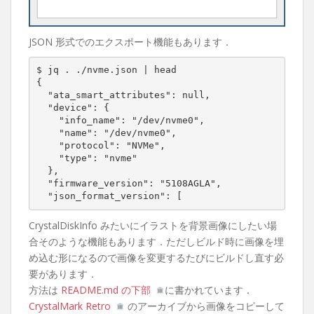
JSON 形式でのエクスポート機能もあります．
$ jq . ./nvme.json | head

{

  "ata_smart_attributes": null,

  "device": {

    "info_name": "/dev/nvme0",

    "name": "/dev/nvme0",

    "protocol": "NVMe",

    "type": "nvme"

  },

  "firmware_version": "5108AGLA",

  "json_format_version": [
CrystalDiskInfo みたいにイラストを背景画像にしたい場
合そのような機能もあります．ただしビルド時に画像を埋
め込む形になるので画像を変更するたびにビルドし直す必
要があります．
方法は
README.md の下部
に書かれています．
CrystalMark Retro
のアーカイブから画像をコピーして