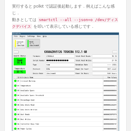
実行すると polkit で認証後起動します．例えばこんな感
じ．
動きとしては
smartctl --all --json=o /dev/ディス
を叩いて表示している感じです．
クデバイス