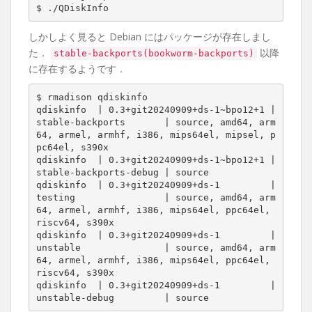
$ ./QDiskInfo
しかしよく見ると Debian にはパッケージが存在しまし
た．
以降
stable-backports(bookworm-backports)
に存在するようです．
$ rmadison qdiskinfo

qdiskinfo  | 0.3+git20240909+ds-1~bpo12+1 | 
stable-backports       | source, amd64, arm
64, armel, armhf, i386, mips64el, mipsel, p
pc64el, s390x

qdiskinfo  | 0.3+git20240909+ds-1~bpo12+1 | 
stable-backports-debug | source

qdiskinfo  | 0.3+git20240909+ds-1         | 
testing                | source, amd64, arm
64, armel, armhf, i386, mips64el, ppc64el, 
riscv64, s390x

qdiskinfo  | 0.3+git20240909+ds-1         | 
unstable               | source, amd64, arm
64, armel, armhf, i386, mips64el, ppc64el, 
riscv64, s390x

qdiskinfo  | 0.3+git20240909+ds-1         | 
unstable-debug         | source