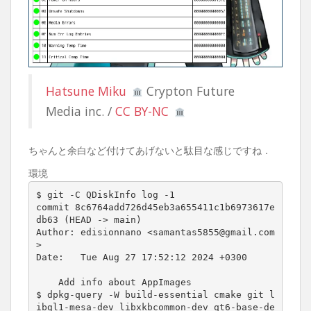
Hatsune Miku
Crypton Future
Media inc. /
CC BY-NC
ちゃんと余白など付けてあげないと駄目な感じですね．
環境
$ git -C QDiskInfo log -1

commit 8c6764add726d45eb3a655411c1b6973617e
db63 (HEAD -> main)

Author: edisionnano <samantas5855@gmail.com
>

Date:   Tue Aug 27 17:52:12 2024 +0300

    Add info about AppImages

$ dpkg-query -W build-essential cmake git l
ibgl1-mesa-dev libxkbcommon-dev qt6-base-de