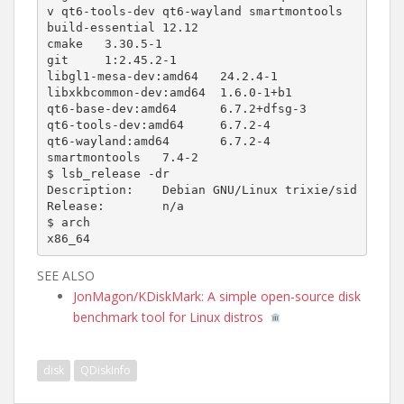
v qt6-tools-dev qt6-wayland smartmontools

build-essential 12.12

cmake   3.30.5-1

git     1:2.45.2-1

libgl1-mesa-dev:amd64   24.2.4-1

libxkbcommon-dev:amd64  1.6.0-1+b1

qt6-base-dev:amd64      6.7.2+dfsg-3

qt6-tools-dev:amd64     6.7.2-4

qt6-wayland:amd64       6.7.2-4

smartmontools   7.4-2

$ lsb_release -dr

Description:    Debian GNU/Linux trixie/sid

Release:        n/a

$ arch

x86_64
SEE ALSO
JonMagon/KDiskMark: A simple open-source disk
benchmark tool for Linux distros
disk
QDiskInfo