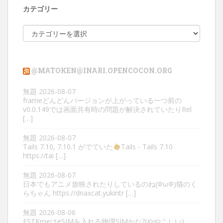
カテゴリー
カ
テ
ゴ
リ
@MATOKEN@INARI.OPENCOCON.ORG
ー
無題
2026-08-07
frameどんどんバージョンが上がっている一つ前の
v0.0.149では画面共有時の問題が解決されていたりRel
[…]
無題
2026-08-07
Tails 7.10, 7.10.1 がでていた
Tails - Tails 7.10
https://tai […]
無題
2026-08-07
日本でもアニメ放映されたりしているのね(ΦωΦ)猫のく
らちゃん https://dnaxcat.yukintr […]
無題
2026-08-06
ESTKmeはeSIMを入れる物理SIMかな?(ややこしい)