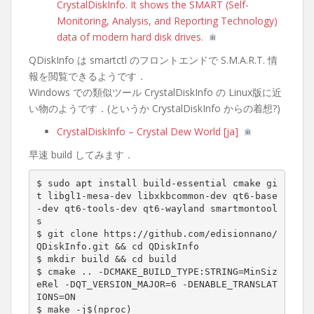
CrystalDiskInfo. It shows the SMART (Self-
Monitoring, Analysis, and Reporting Technology)
data of modern hard disk drives.
QDiskInfo は smartctl のフロントエンドで S.M.A.R.T. 情
報を閲覧できるようです．
Windows での類似ツール CrystalDiskInfo の Linux版に近
い物のようです．(というか CrystalDiskInfo からの着想?)
CrystalDiskInfo – Crystal Dew World [ja]
早速 build してみます．
$ sudo apt install build-essential cmake gi
t libgl1-mesa-dev libxkbcommon-dev qt6-base
-dev qt6-tools-dev qt6-wayland smartmontool
s

$ git clone https://github.com/edisionnano/
QDiskInfo.git && cd QDiskInfo

$ mkdir build && cd build

$ cmake .. -DCMAKE_BUILD_TYPE:STRING=MinSiz
eRel -DQT_VERSION_MAJOR=6 -DENABLE_TRANSLAT
IONS=ON

$ make -j$(nproc)
