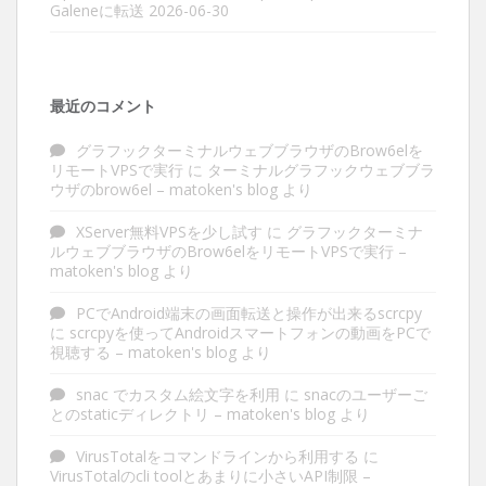
Galeneに転送
2026-06-30
最近のコメント
グラフックターミナルウェブブラウザのBrow6elを
リモートVPSで実行
に
ターミナルグラフックウェブブラ
ウザのbrow6el – matoken's blog
より
XServer無料VPSを少し試す
に
グラフックターミナ
ルウェブブラウザのBrow6elをリモートVPSで実行 –
matoken's blog
より
PCでAndroid端末の画面転送と操作が出来るscrcpy
に
scrcpyを使ってAndroidスマートフォンの動画をPCで
視聴する – matoken's blog
より
snac でカスタム絵文字を利用
に
snacのユーザーご
とのstaticディレクトリ – matoken's blog
より
VirusTotalをコマンドラインから利用する
に
VirusTotalのcli toolとあまりに小さいAPI制限 –