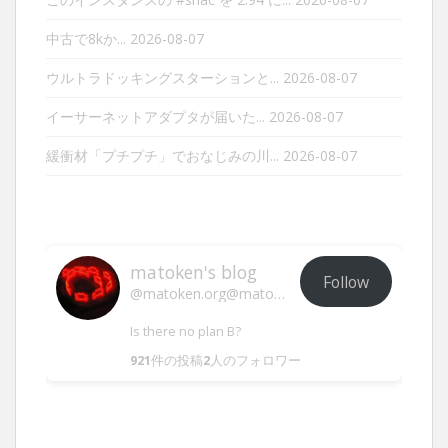
中古で8kか...
2026-08-07
ウルトラドッキングスターションと...
2026-08-07
イーサーネットアダプタが届いた...
2026-08-07
緩衝材「プチプチ」でおなじみの川...
2026-08-07
matoken's blog
Follow
@matoken.org@matoken.org
Is there no plan B?
921
件の投稿
2
人のフォロワー