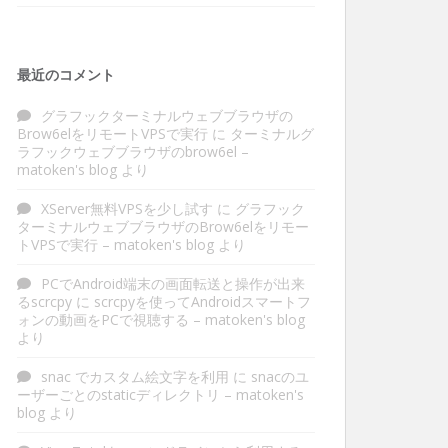
最近のコメント
グラフックターミナルウェブブラウザの
Brow6elをリモートVPSで実行
に
ターミナルグ
ラフックウェブブラウザのbrow6el –
matoken's blog
より
XServer無料VPSを少し試す
に
グラフック
ターミナルウェブブラウザのBrow6elをリモー
トVPSで実行 – matoken's blog
より
PCでAndroid端末の画面転送と操作が出来
るscrcpy
に
scrcpyを使ってAndroidスマートフ
ォンの動画をPCで視聴する – matoken's blog
より
snac でカスタム絵文字を利用
に
snacのユ
ーザーごとのstaticディレクトリ – matoken's
blog
より