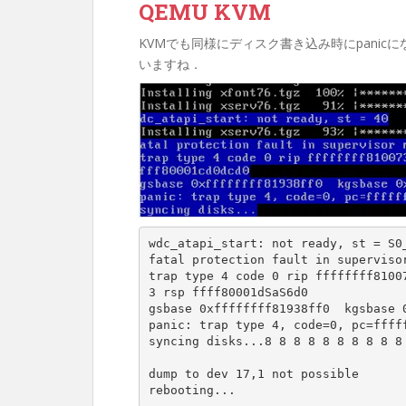
QEMU KVM
KVMでも同様にディスク書き込み時にpanicにな
いますね．
wdc_atapi_start: not ready, st = S0_
fatal protection fault in supervisor
trap type 4 code 0 rip ffffffff81007
3 rsp ffff80001dSaS6d0

gsbase 0xffffffff81938ff0  kgsbase 0
panic: trap type 4, code=0, pc=fffff
syncing disks...8 8 8 8 8 8 8 8 8 8 
dump to dev 17,1 not possible

rebooting...