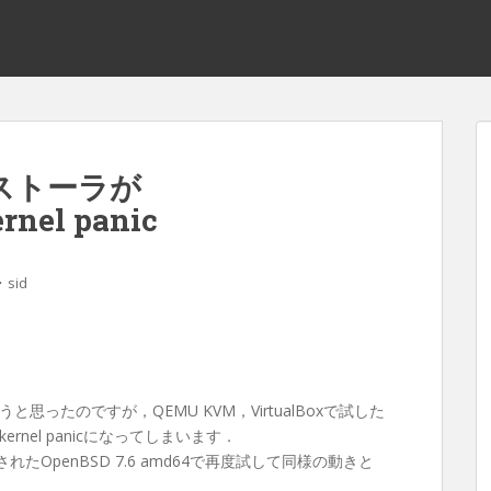
インストーラが
nel panic
・
sid
うと思ったのですが，QEMU KVM，VirtualBoxで試した
nel panicになってしまいます．
スされたOpenBSD 7.6 amd64で再度試して同様の動きと