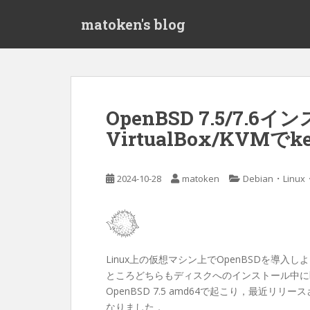
S
matoken's blog
k
i
p
t
o
m
OpenBSD 7.5/7.6
a
VirtualBox/KVMでker
i
n
c
・
2024-10-28
matoken
Debian
Linux
o
n
t
e
n
Linux上の仮想マシン上でOpenBSDを導入しよ
t
ところどちらもディスクへのインストール中にker
OpenBSD 7.5 amd64で起こり，最近リリー
なりました．