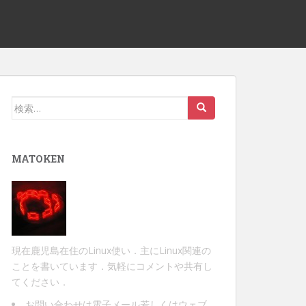
検
索:
MATOKEN
現在鹿児島在住のLinux使い．主にLinux関連の
ことを書いています．気軽にコメントや共有し
てください．
お問い合わせは
電子メール
若しくは
ウェブ