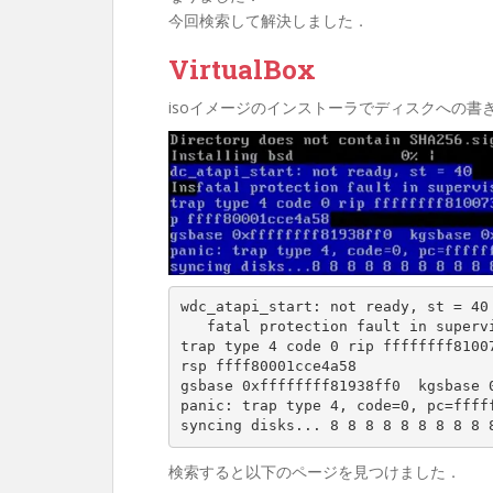
今回検索して解決しました．
VirtualBox
isoイメージのインストーラでディスクへの書き
wdc_atapi_start: not ready, st = 40

   fatal protection fault in supervisor mode

trap type 4 code 0 rip ffffffff81007
rsp ffff80001cce4a58

gsbase 0xffffffff81938ff0  kgsbase 0
panic: trap type 4, code=0, pc=fffff
syncing disks... 8 8 8 8 8 8 8 8 8 
検索すると以下のページを見つけました．