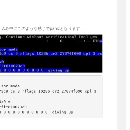
込み中にこのような感じでpanicとなります．
3c9 cs 8 rflags 10286 cr2 27874f000 cpl 3 
x0 =

fff810073c9

8 8 8 8 8 8 8 8 8 8 8  giving up