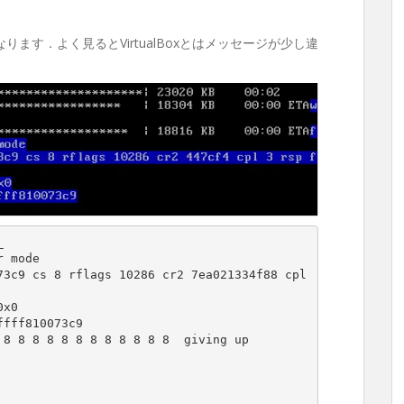
ります．よく見るとVirtualBoxとはメッセージが少し違


 mode

3c9 cs 8 rflags 10286 cr2 7ea021334f88 cpl 
x0

fff810073c9

8 8 8 8 8 8 8 8 8 8 8 8  giving up
