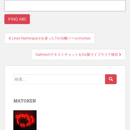
投
Linux Namespaceを使ったTor分離ツールのoniux
稿
ナ
GaleneのテキストチャットをGo製ライブラリで保存
ビ
ゲ
ー
検
シ
索:
ョ
ン
MATOKEN