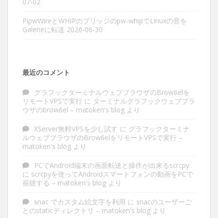
07-02
PipwWireとWHIPのブリッジのpw-whipでLinuxの音を
Galeneに転送
2026-06-30
最近のコメント
グラフックターミナルウェブブラウザのBrow6elを
リモートVPSで実行
に
ターミナルグラフックウェブブラ
ウザのbrow6el – matoken's blog
より
XServer無料VPSを少し試す
に
グラフックターミナ
ルウェブブラウザのBrow6elをリモートVPSで実行 –
matoken's blog
より
PCでAndroid端末の画面転送と操作が出来るscrcpy
に
scrcpyを使ってAndroidスマートフォンの動画をPCで
視聴する – matoken's blog
より
snac でカスタム絵文字を利用
に
snacのユーザーご
とのstaticディレクトリ – matoken's blog
より