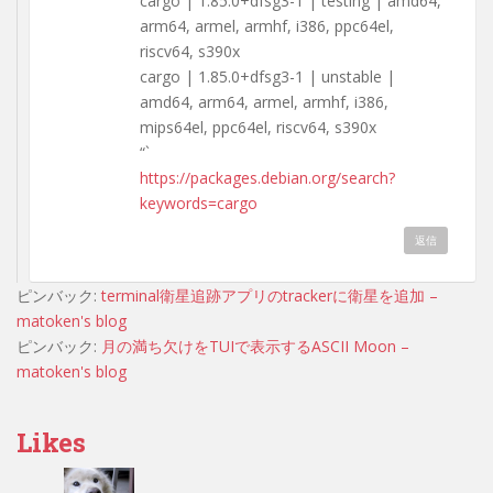
cargo | 1.85.0+dfsg3-1 | testing | amd64,
arm64, armel, armhf, i386, ppc64el,
riscv64, s390x
cargo | 1.85.0+dfsg3-1 | unstable |
amd64, arm64, armel, armhf, i386,
mips64el, ppc64el, riscv64, s390x
“`
https://packages.debian.org/search?
keywords=cargo
返信
ピンバック:
terminal衛星追跡アプリのtrackerに衛星を追加 –
matoken's blog
ピンバック:
月の満ち欠けをTUIで表示するASCII Moon –
matoken's blog
Likes