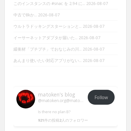
このインスタンスの #snac を 2.94 に...
2026-08-07
中古で8kか...
2026-08-07
ウルトラドッキングスターションと...
2026-08-07
イーサーネットアダプタが届いた...
2026-08-07
緩衝材「プチプチ」でおなじみの川...
2026-08-07
あんまり使いたい対応アプリがない...
2026-08-07
matoken's blog
Follow
@matoken.org@matoken.org
Is there no plan B?
921
件の投稿
2
人のフォロワー