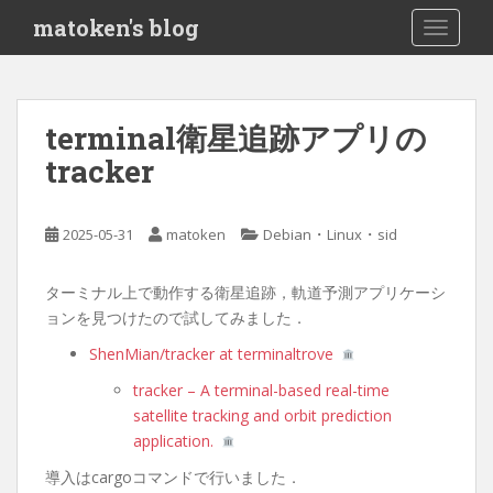
S
matoken's blog
TOGGLE
k
i
p
t
terminal衛星追跡アプリの
o
tracker
m
a
i
・
・
2025-05-31
matoken
Debian
Linux
sid
n
c
o
ターミナル上で動作する衛星追跡，軌道予測アプリケーシ
n
ョンを見つけたので試してみました．
t
ShenMian/tracker at terminaltrove
e
tracker – A terminal-based real-time
n
satellite tracking and orbit prediction
t
application.
導入はcargoコマンドで行いました．