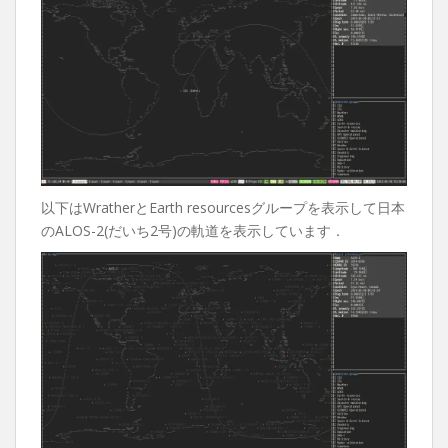
以下はWratherとEarth resourcesグループを表示して日本
のALOS-2(だいち2号)の軌道を表示しています．