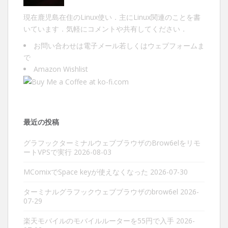
現在鹿児島在住のLinux使い．主にLinux関連のことを書
いています．気軽にコメントや共有してください．
お問い合わせは
電子メール
若しくは
ウェブフォーム
ま
で
Amazon Wishlist
最近の投稿
グラフックターミナルウェブブラウザのBrow6elをリモ
ートVPSで実行
2026-08-03
MComixでSpace keyが使えなくなった
2026-07-30
ターミナルグラフックウェブブラウザのbrow6el
2026-
07-29
楽天モバイルのモバイルルーターを55円で入手
2026-