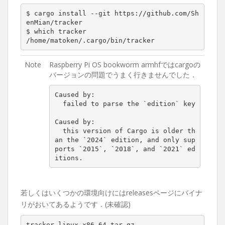
$ cargo install --git https://github.com/Sh
enMian/tracker

$ which tracker

/home/matoken/.cargo/bin/tracker
Note
Raspberry Pi OS bookworm armhfではcargoの
バージョンの問題でうまく行きませんでした．
Caused by:

  failed to parse the `edition` key

Caused by:

  this version of Cargo is older th
an the `2024` edition, and only sup
ports `2015`, `2018`, and `2021` ed
itions.
若しくはいくつかの環境向けにはreleasesページにバイナ
リがおいてあるようです．(未確認)
tracker-linux-x86_64.tar.gz
