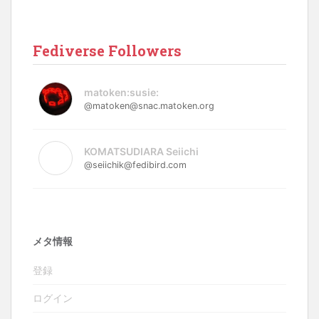
Fediverse Followers
matoken:susie:
@matoken@snac.matoken.org
KOMATSUDIARA Seiichi
@seiichik@fedibird.com
メタ情報
登録
ログイン