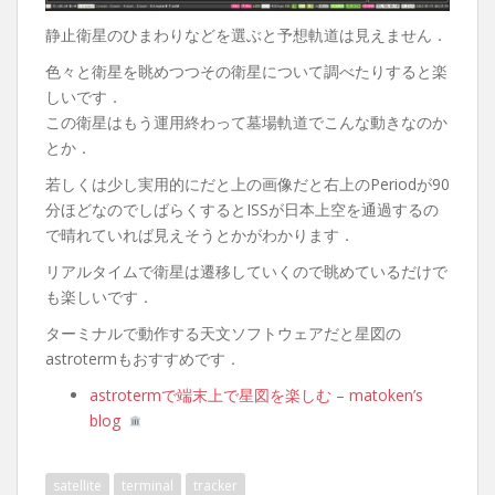
静止衛星のひまわりなどを選ぶと予想軌道は見えません．
色々と衛星を眺めつつその衛星について調べたりすると楽
しいです．
この衛星はもう運用終わって墓場軌道でこんな動きなのか
とか．
若しくは少し実用的にだと上の画像だと右上のPeriodが90
分ほどなのでしばらくするとISSが日本上空を通過するの
で晴れていれば見えそうとかがわかります．
リアルタイムで衛星は遷移していくので眺めているだけで
も楽しいです．
ターミナルで動作する天文ソフトウェアだと星図の
astrotermもおすすめです．
astrotermで端末上で星図を楽しむ – matoken’s
blog
satellite
terminal
tracker