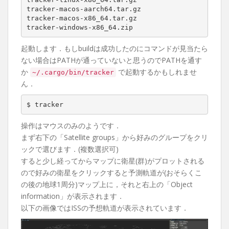
tracker-macos-aarch64.tar.gz

tracker-macos-x86_64.tar.gz

tracker-windows-x86_64.zip
起動します．もしbuildは成功したのにコマンドが見当たら
ない場合はPATHが通っていないと思うのでPATHを通す
か
で起動するかもしれませ
~/.cargo/bin/tracker
ん．
$ tracker
操作はマウスのみのようです．
まず右下の「Satellite groups」から好みのグループをクリ
ックで選びます．(複数選択可)
すると少し経ってからマップに衛星(群)がプロットされる
ので好みの衛星をクリックすると予測軌道が(おそらくこ
の後の地球1周分)マップ上に，それと右上の「Object
information」が表示されます．
以下の画像ではISSの予想軌道が表示されています．