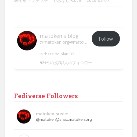
緩衝材「プチプチ」でおなじみの川...
2026-08-07
matoken's blog
Follow
@matoken.org@matoken.org
Is there no plan B?
921
件の投稿
2
人のフォロワー
Fediverse Followers
matoken:susie:
@matoken@snac.matoken.org