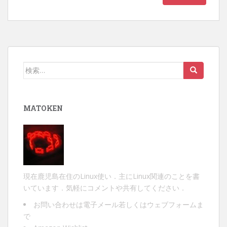
検
索:
MATOKEN
現在鹿児島在住のLinux使い．主にLinux関連のことを書
いています．気軽にコメントや共有してください．
お問い合わせは
電子メール
若しくは
ウェブフォーム
ま
で