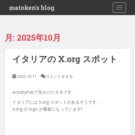
S
matoken's blog
TOGGLE
k
i
p
t
月:
2025年10月
o
m
a
イタリアの X.org スポット
i
n
c
2025-10-11
コメントをする
o
n
ActivityPubで見かけたネタです．
t
e
イタリアには X.org スポットがあるそうです．
n
X.org の logo が看板になっています!
t