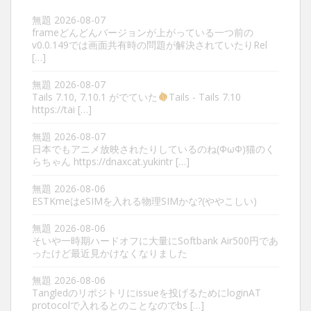
無題
2026-08-07
frameどんどんバージョンが上がっている一つ前の
v0.0.149では画面共有時の問題が解決されていたりRel
[…]
無題
2026-08-07
Tails 7.10, 7.10.1 がでていた
Tails - Tails 7.10
https://tai […]
無題
2026-08-07
日本でもアニメ放映されたりしているのね(ΦωΦ)猫のく
らちゃん https://dnaxcat.yukintr […]
無題
2026-08-06
ESTKmeはeSIMを入れる物理SIMかな?(ややこしい)
無題
2026-08-06
そいや一時期ハードオフに大量にSoftbank Air500円であ
ったけど最近見かけなくなりました
無題
2026-08-06
Tangledのリポジトリにissueを投げるためにloginAT
protocolで入れるとのことなのでbs […]