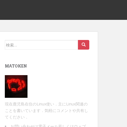
検
索:
MATOKEN
現在鹿児島在住のLinux使い．主にLinux関連の
ことを書いています．気軽にコメントや共有し
てください．
お問い合わせは
電子メール
若しくは
ウェブ