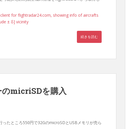
client for flightradar24.com, showing info of aircrafts
ude ± δ] vicinity
続きを読む
のmicriSDを購入
たところ550円で32GのmicroSDとUSBメモリが売ら