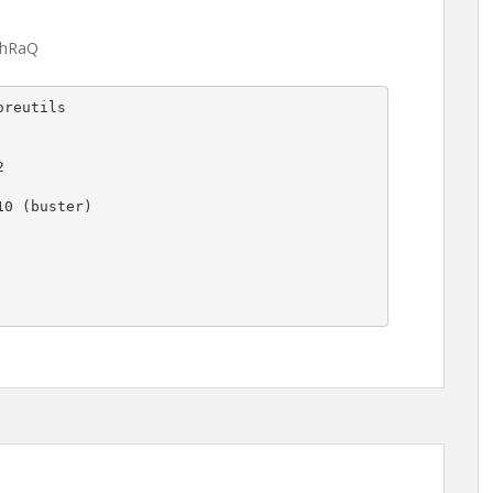
ohRaQ
reutils
