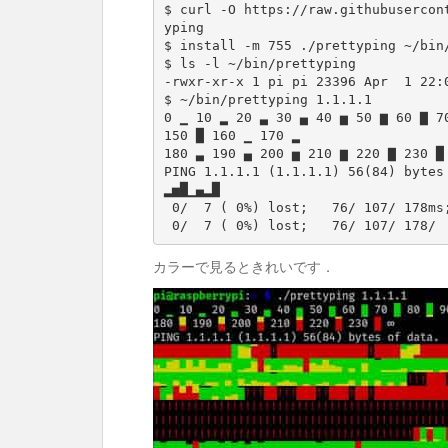
$ curl -O https://raw.githubusercon
yping

$ install -m 755 ./prettyping ~/bin/
$ ls -l ~/bin/prettyping

-rwxr-xr-x 1 pi pi 23396 Apr  1 22:0
$ ~/bin/prettyping 1.1.1.1

0 ▁ 10 ▂ 20 ▃ 30 ▄ 40 ▅ 50 ▆ 60 ▇ 70
150 █ 160 ▁ 170 ▂

180 ▃ 190 ▄ 200 ▅ 210 ▆ 220 ▇ 230 █ 
PING 1.1.1.1 (1.1.1.1) 56(84) bytes 
▂▅█▁▄▂█

 0/  7 ( 0%) lost;   76/ 107/ 178ms; last:   76ms

 0/  7 ( 0%) lost;   76/ 107/ 178/ 
カラーで見るときれいです．