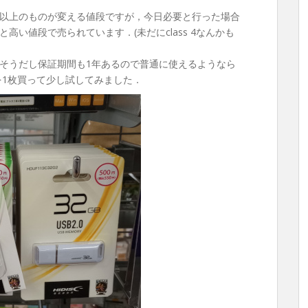
以上のものが変える値段ですが，今日必要と行った場合
い値段で売られています．(未だにclass 4なんかも
そうだし保証期間も1年あるので普通に使えるようなら
 を1枚買って少し試してみました．