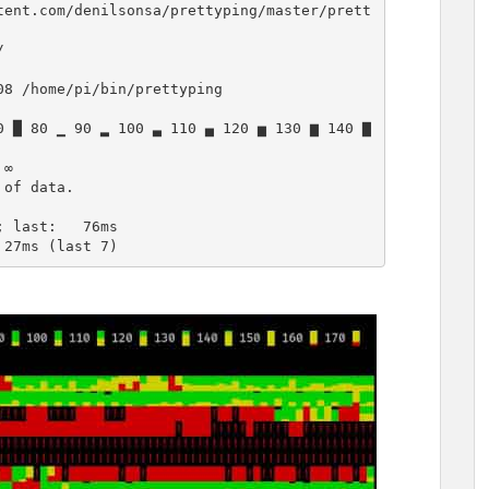
tent.com/denilsonsa/prettyping/master/prett


8 /home/pi/bin/prettyping

 █ 80 ▁ 90 ▂ 100 ▃ 110 ▄ 120 ▅ 130 ▆ 140 ▇ 
∞

of data.

 27ms (last 7)