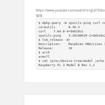
https://www.youtube.com/watch?v=gL87DB
環境
$ dpkg-query -W iputils-ping curl co
coreutils	8.30-3

curl	7.64.0-4+deb10u1

iputils-ping	3:20180629-2+deb10u2

$ lsb_release -dr

Description:	Raspbian GNU/Linux 10 (buster)

Release:	10

$ arch

armv7l

$ cat /proc/device-tree/model ;echo

Raspberry Pi 3 Model B Rev 1.2