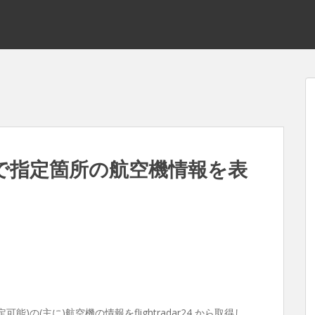
yoverで指定箇所の航空機情報を表
能)の(主に)航空機の情報をflightradar24 から取得し