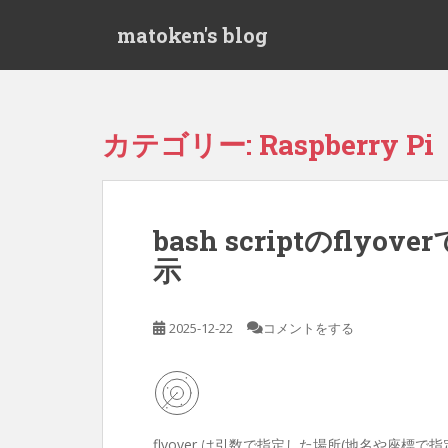
S
matoken's blog
k
i
p
t
o
カテゴリー:
Raspberry Pi
m
a
i
n
bash scriptのfl
c
示
o
n
t
2025-12-22
コメントをする
e
n
t
flyover は引数で指定した場所(地名や座標で指定可