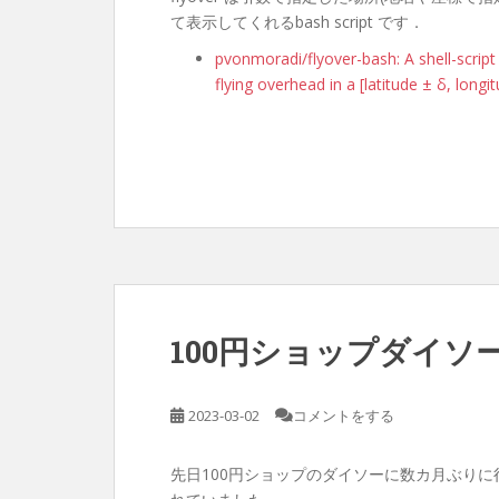
て表示してくれるbash script です．
pvonmoradi/flyover-bash: A shell-script 
flying overhead in a [latitude ± δ, longit
100円ショップダイソー
2023-03-02
コメントをする
先日100円ショップのダイソーに数カ月ぶりに行っ