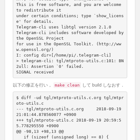
This is free software, and you are welcome 
to redistribute it

under certain conditions; type `show_licens
e' for details.

Telegram-cli uses libtgl version 2.1.0

Telegram-cli includes software developed by 
the OpenSSL Project

for use in the OpenSSL Toolkit. (http://ww
w.openssl.org/)

I: config dir=[/home/pi/.telegram-cli]

> telegram-cli: tgl/mtproto-utils.c:101: BN
2ull: Assertion `0' failed.

SIGNAL received
以下の修正を行い，
して build しなおす．
make clean
$ diff -ud tgl/mtproto-utils.c.org tgl/mtpr
oto-utils.c

--- tgl/mtproto-utils.c.org     2018-09-19 
21:01:44.878560077 +0900

+++ tgl/mtproto-utils.c 2018-09-19 20:59:5
5.778295550 +0900

@@ -98,13 +98,13 @@

   if (sizeof (unsigned long) == 8) {
