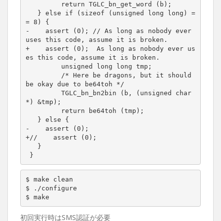
	 return TGLC_bn_get_word (b);

   } else if (sizeof (unsigned long long) =
= 8) {

-    assert (0); // As long as nobody ever 
uses this code, assume it is broken.

+    assert (0);  As long as nobody ever us
es this code, assume it is broken.

	 unsigned long long tmp;

	 /* Here be dragons, but it should 
be okay due to be64toh */

	 TGLC_bn_bn2bin (b, (unsigned char 
*) &tmp);

	 return be64toh (tmp);

   } else {

-    assert (0);

+//    assert (0);

   }

 }
$ make clean

$ ./configure

$ make
初回実行時はSMS認証が必要