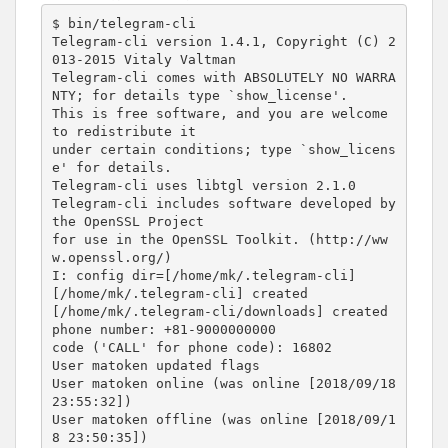
$ bin/telegram-cli

Telegram-cli version 1.4.1, Copyright (C) 2
013-2015 Vitaly Valtman

Telegram-cli comes with ABSOLUTELY NO WARRA
NTY; for details type `show_license'.

This is free software, and you are welcome 
to redistribute it

under certain conditions; type `show_licens
e' for details.

Telegram-cli uses libtgl version 2.1.0

Telegram-cli includes software developed by 
the OpenSSL Project

for use in the OpenSSL Toolkit. (http://ww
w.openssl.org/)

I: config dir=[/home/mk/.telegram-cli]

[/home/mk/.telegram-cli] created

[/home/mk/.telegram-cli/downloads] created

phone number: +81-9000000000

code ('CALL' for phone code): 16802

User matoken updated flags

User matoken online (was online [2018/09/18 
23:55:32])

User matoken offline (was online [2018/09/1
8 23:50:35])