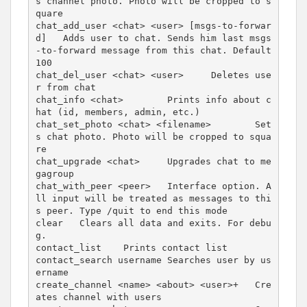
s channel photo. Photo will be cropped to s
quare

chat_add_user <chat> <user> [msgs-to-forwar
d]   Adds user to chat. Sends him last msgs
-to-forward message from this chat. Default 
100

chat_del_user <chat> <user>     Deletes use
r from chat

chat_info <chat>        Prints info about c
hat (id, members, admin, etc.)

chat_set_photo <chat> <filename>        Set
s chat photo. Photo will be cropped to squa
re

chat_upgrade <chat>     Upgrades chat to me
gagroup

chat_with_peer <peer>   Interface option. A
ll input will be treated as messages to thi
s peer. Type /quit to end this mode

clear   Clears all data and exits. For debu
g.

contact_list    Prints contact list

contact_search username Searches user by us
ername

create_channel <name> <about> <user>+   Cre
ates channel with users
