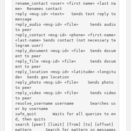
rename_contact <user> <first name> <last na
me>  Renames contact

reply <msg-id> <text>   Sends text reply to 
message

reply_audio <msg-id> <file>     Sends audio 
to peer

reply_contact <msg-id> <phone> <first-name> 
<last-name> Sends contact (not necessary te
legram user)

reply_document <msg-id> <file>  Sends docum
ent to peer

reply_file <msg-id> <file>      Sends docum
ent to peer

reply_location <msg-id> <latitude> <longitu
de>  Sends geo location

reply_photo <msg-id> <file>    Sends photo 
to peer

reply_video <msg-id> <file>     Sends video 
to peer

resolve_username username       Searches us
er by username

safe_quit       Waits for all queries to en
d, then quits

search [peer] [limit] [from] [to] [offset] 
pattern      Search for pattern in messages 