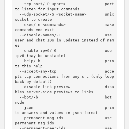
  --tcp-port/-P <port>                 port 
to listen for input commands

  --udp-socket/-S <socket-name>        unix 
socket to create

  --exec/-e <commands>                 make 
commands end exit

  --disable-names/-I                   use 
user and chat IDs in updates instead of nam
es

  --enable-ipv6/-6                     use 
ipv6 (may be unstable)

  --help/-h                            prin
ts this help

  --accept-any-tcp                     acce
pts tcp connections from any src (only loop
back by default)

  --disable-link-preview               disa
bles server-side previews to links

  --bot/-b                             bot 
mode

  --json                               prin
ts answers and values in json format

  --permanent-msg-ids                  use 
permanent msg ids

  --permanent-peer-ids                 use 