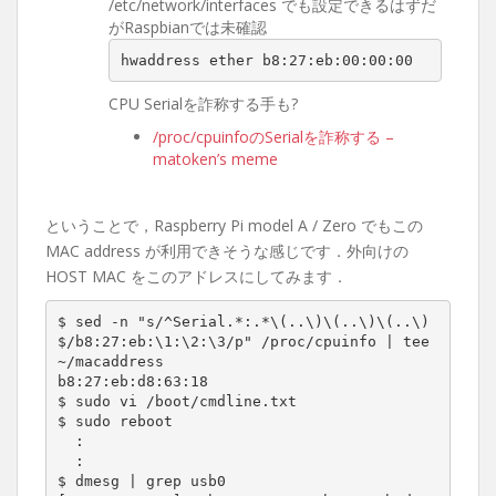
/etc/network/interfaces でも設定できるはずだ
がRaspbianでは未確認
hwaddress ether b8:27:eb:00:00:00
CPU Serialを詐称する手も?
/proc/cpuinfoのSerialを詐称する –
matoken’s meme
ということで，Raspberry Pi model A / Zero でもこの
MAC address が利用できそうな感じです．外向けの
HOST MAC をこのアドレスにしてみます．
$ sed -n "s/^Serial.*:.*\(..\)\(..\)\(..\)
$/b8:27:eb:\1:\2:\3/p" /proc/cpuinfo | tee 
~/macaddress

b8:27:eb:d8:63:18

$ sudo vi /boot/cmdline.txt

$ sudo reboot

  :

  :

$ dmesg | grep usb0
