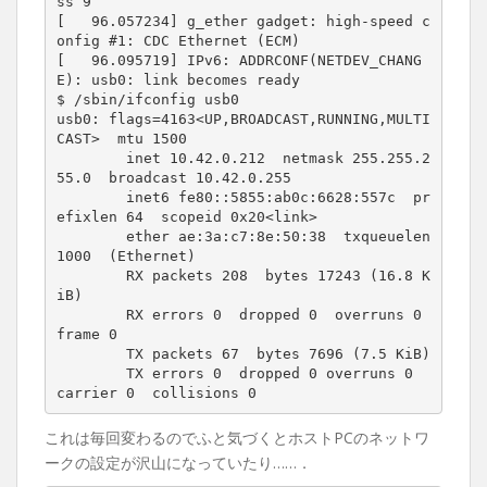
ss 9

[   96.057234] g_ether gadget: high-speed c
onfig #1: CDC Ethernet (ECM)

[   96.095719] IPv6: ADDRCONF(NETDEV_CHANG
E): usb0: link becomes ready

$ /sbin/ifconfig usb0

usb0: flags=4163<UP,BROADCAST,RUNNING,MULTI
CAST>  mtu 1500

        inet 10.42.0.212  netmask 255.255.2
55.0  broadcast 10.42.0.255

        inet6 fe80::5855:ab0c:6628:557c  pr
efixlen 64  scopeid 0x20<link>

        ether ae:3a:c7:8e:50:38  txqueuelen 
1000  (Ethernet)

        RX packets 208  bytes 17243 (16.8 K
iB)

        RX errors 0  dropped 0  overruns 0  
frame 0

        TX packets 67  bytes 7696 (7.5 KiB)

        TX errors 0  dropped 0 overruns 0  
carrier 0  collisions 0
これは毎回変わるのでふと気づくとホストPCのネットワ
ークの設定が沢山になっていたり……．