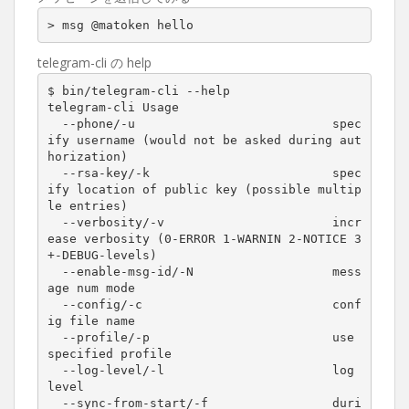
> msg @matoken hello
telegram-cli の help
$ bin/telegram-cli --help

telegram-cli Usage

  --phone/-u                           spec
ify username (would not be asked during aut
horization)

  --rsa-key/-k                         spec
ify location of public key (possible multip
le entries)

  --verbosity/-v                       incr
ease verbosity (0-ERROR 1-WARNIN 2-NOTICE 3
+-DEBUG-levels)

  --enable-msg-id/-N                   mess
age num mode

  --config/-c                          conf
ig file name

  --profile/-p                         use 
specified profile

  --log-level/-l                       log 
level

  --sync-from-start/-f                 duri