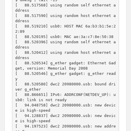
[   88.517568] using random self ethernet a
ddress

[   88.517590] using random host ethernet a
ddress

[   88.519210] usb0: HOST MAC 6a:b3:b1:5e:2
2:89

[   88.520195] usb0: MAC ae:3a:c7:8e:50:38

[   88.520396] using random self ethernet a
ddress

[   88.520412] using random host ethernet a
ddress

[   88.520534] g_ether gadget: Ethernet Gad
get, version: Memorial Day 2008

[   88.520546] g_ether gadget: g_ether read
y

[   88.520580] dwc2 20980000.usb: bound dri
ver g_ether

[   88.866651] IPv6: ADDRCONF(NETDEV_UP): u
sb0: link is not ready

[   94.048758] dwc2 20980000.usb: new devic
e is high-speed

[   94.128837] dwc2 20980000.usb: new devic
e is high-speed

[   94.197523] dwc2 20980000.usb: new addre