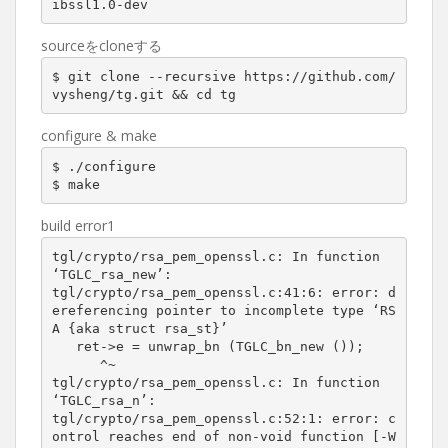
ibssl1.0-dev
sourceをcloneする
$ git clone --recursive https://github.com/
vysheng/tg.git && cd tg
configure & make
$ ./configure

$ make
build error1
tgl/crypto/rsa_pem_openssl.c: In function 
‘TGLC_rsa_new’:

tgl/crypto/rsa_pem_openssl.c:41:6: error: d
ereferencing pointer to incomplete type ‘RS
A {aka struct rsa_st}’

   ret->e = unwrap_bn (TGLC_bn_new ());

      ^~

tgl/crypto/rsa_pem_openssl.c: In function 
‘TGLC_rsa_n’:

tgl/crypto/rsa_pem_openssl.c:52:1: error: c
ontrol reaches end of non-void function [-W