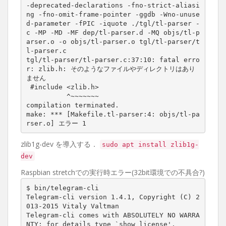
-deprecated-declarations -fno-strict-aliasi
ng -fno-omit-frame-pointer -ggdb -Wno-unuse
d-parameter -fPIC -iquote ./tgl/tl-parser -
c -MP -MD -MF dep/tl-parser.d -MQ objs/tl-p
arser.o -o objs/tl-parser.o tgl/tl-parser/t
l-parser.c

tgl/tl-parser/tl-parser.c:37:10: fatal erro
r: zlib.h: そのようなファイルやディレクトリはあり
ません

 #include <zlib.h>

          ^~~~~~~~

compilation terminated.

make: *** [Makefile.tl-parser:4: objs/tl-pa
rser.o] エラー 1
zlib1g-dev を導入する．
sudo apt install zlib1g-
dev
Raspbian stretchでの実行時エラー(32bit環境での不具合?)
$ bin/telegram-cli

Telegram-cli version 1.4.1, Copyright (C) 2
013-2015 Vitaly Valtman

Telegram-cli comes with ABSOLUTELY NO WARRA
NTY; for details type `show_license'.
