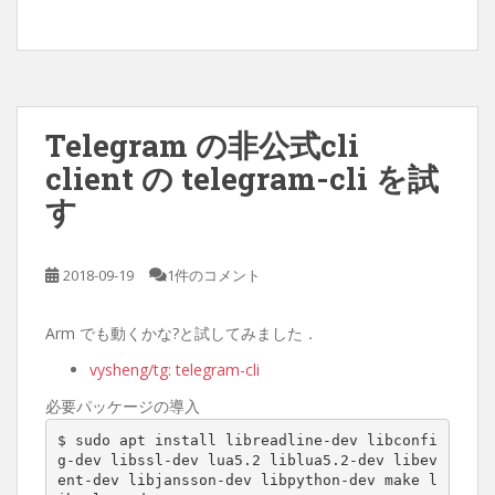
Telegram の非公式cli
client の telegram-cli を試
す
2018-09-19
1件のコメント
Arm でも動くかな?と試してみました．
vysheng/tg: telegram-cli
必要パッケージの導入
$ sudo apt install libreadline-dev libconfi
g-dev libssl-dev lua5.2 liblua5.2-dev libev
ent-dev libjansson-dev libpython-dev make l