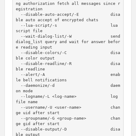
ng authorization fetch all messages since r
egistration

  --disable-auto-accept/-E             disa
ble auto accept of encrypted chats

  --lua-script/-s                      lua 
script file

  --wait-dialog-list/-W                send 
dialog_list query and wait for answer befor
e reading input

  --disable-colors/-C                  disa
ble color output

  --disable-readline/-R                disa
ble readline

  --alert/-A                           enab
le bell notifications

  --daemonize/-d                       daem
on mode

  --logname/-L <log-name>              log 
file name

  --username/-U <user-name>            chan
ge uid after start

  --groupname/-G <group-name>          chan
ge gid after start

  --disable-output/-D                  disa
ble output
