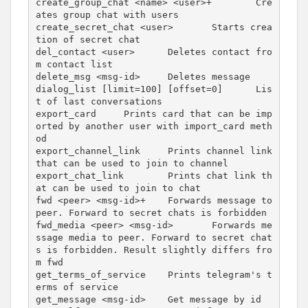
create_group_chat <name> <user>+        Cre
ates group chat with users

create_secret_chat <user>       Starts crea
tion of secret chat

del_contact <user>      Deletes contact fro
m contact list

delete_msg <msg-id>     Deletes message

dialog_list [limit=100] [offset=0]      Lis
t of last conversations

export_card     Prints card that can be imp
orted by another user with import_card meth
od

export_channel_link     Prints channel link 
that can be used to join to channel

export_chat_link        Prints chat link th
at can be used to join to chat

fwd <peer> <msg-id>+    Forwards message to 
peer. Forward to secret chats is forbidden

fwd_media <peer> <msg-id>       Forwards me
ssage media to peer. Forward to secret chat
s is forbidden. Result slightly differs fro
m fwd

get_terms_of_service    Prints telegram's t
erms of service

get_message <msg-id>    Get message by id
