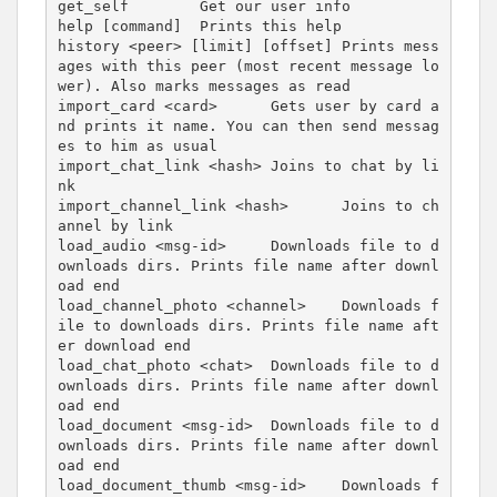
get_self        Get our user info

help [command]  Prints this help

history <peer> [limit] [offset] Prints mess
ages with this peer (most recent message lo
wer). Also marks messages as read

import_card <card>      Gets user by card a
nd prints it name. You can then send messag
es to him as usual

import_chat_link <hash> Joins to chat by li
nk

import_channel_link <hash>      Joins to ch
annel by link

load_audio <msg-id>     Downloads file to d
ownloads dirs. Prints file name after downl
oad end

load_channel_photo <channel>    Downloads f
ile to downloads dirs. Prints file name aft
er download end

load_chat_photo <chat>  Downloads file to d
ownloads dirs. Prints file name after downl
oad end

load_document <msg-id>  Downloads file to d
ownloads dirs. Prints file name after downl
oad end

load_document_thumb <msg-id>    Downloads f