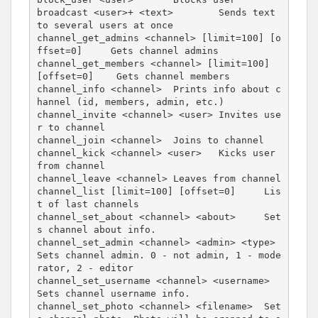
broadcast <user>+ <text>        Sends text 
to several users at once

channel_get_admins <channel> [limit=100] [o
ffset=0]     Gets channel admins

channel_get_members <channel> [limit=100] 
[offset=0]    Gets channel members

channel_info <channel>  Prints info about c
hannel (id, members, admin, etc.)

channel_invite <channel> <user> Invites use
r to channel

channel_join <channel>  Joins to channel

channel_kick <channel> <user>   Kicks user 
from channel

channel_leave <channel> Leaves from channel

channel_list [limit=100] [offset=0]     Lis
t of last channels

channel_set_about <channel> <about>     Set
s channel about info.

channel_set_admin <channel> <admin> <type>      
Sets channel admin. 0 - not admin, 1 - mode
rator, 2 - editor

channel_set_username <channel> <username>       
Sets channel username info.

channel_set_photo <channel> <filename>  Set