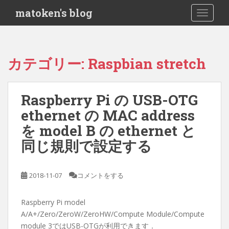
S
matoken's blog
TOGGLE
k
i
p
t
カテゴリー:
Raspbian stretch
o
m
a
Raspberry Pi の USB-OTG
i
ethernet の MAC address
n
c
を model B の ethernet と
o
同じ規則で設定する
n
t
e
2018-11-07
コメントをする
n
t
Raspberry Pi model
A/A+/Zero/ZeroW/ZeroHW/Compute Module/Compute
module 3ではUSB-OTGが利用できます．