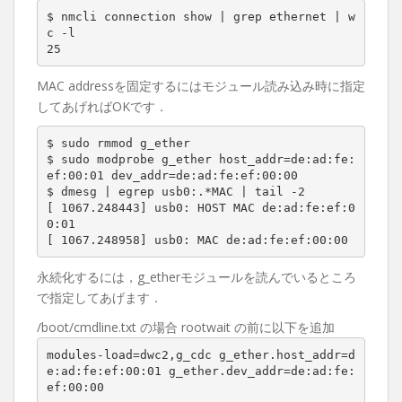
$ nmcli connection show | grep ethernet | w
c -l

25
MAC addressを固定するにはモジュール読み込み時に指定
してあげればOKです．
$ sudo rmmod g_ether

$ sudo modprobe g_ether host_addr=de:ad:fe:
ef:00:01 dev_addr=de:ad:fe:ef:00:00

$ dmesg | egrep usb0:.*MAC | tail -2

[ 1067.248443] usb0: HOST MAC de:ad:fe:ef:0
0:01

[ 1067.248958] usb0: MAC de:ad:fe:ef:00:00
永続化するには，g_etherモジュールを読んでいるところ
で指定してあげます．
/boot/cmdline.txt の場合 rootwait の前に以下を追加
modules-load=dwc2,g_cdc g_ether.host_addr=d
e:ad:fe:ef:00:01 g_ether.dev_addr=de:ad:fe:
ef:00:00