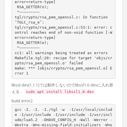
error=return-type]

 RSA_GETTER(n);

 ^~~~~~~~~~

tgl/crypto/rsa_pem_openssl.c: In function 
‘TGLC_rsa_e’:

tgl/crypto/rsa_pem_openssl.c:53:1: error: c
ontrol reaches end of non-void function [-W
error=return-type]

 RSA_GETTER(e);

 ^~~~~~~~~~

cc1: all warnings being treated as errors

Makefile.tgl:20: recipe for target 'objs/cr
ypto/rsa_pem_openssl.o' failed

make: *** [objs/crypto/rsa_pem_openssl.o] E
rror 1
libssl-dev(1.1.1)では動作しないのでlibssl1.0-devに入れ替
える．
sudo apt install libssl1.0-dev
build error2
gcc -I. -I. -I./tgl -w  -I/usr/local/includ
e -I/usr/include -I/usr/include -I/usr/incl
ude/lua5.2  -DHAVE_CONFIG_H -Wall -Werror -
Wextra -Wno-missing-field-initializers -Wno