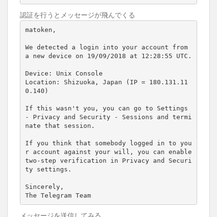
認証を行うとメッセージが飛んでくる
matoken,

We detected a login into your account from 
a new device on 19/09/2018 at 12:28:55 UTC.

Device: Unix Console

Location: Shizuoka, Japan (IP = 180.131.11
0.140)

If this wasn't you, you can go to Settings 
- Privacy and Security - Sessions and termi
nate that session.

If you think that somebody logged in to you
r account against your will, you can enable 
two-step verification in Privacy and Securi
ty settings.

Sincerely,

The Telegram Team
メッセージを送信してみる