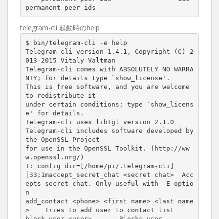
permanent peer ids
telegram-cli 起動時のhelp
$ bin/telegram-cli -e help

Telegram-cli version 1.4.1, Copyright (C) 2
013-2015 Vitaly Valtman

Telegram-cli comes with ABSOLUTELY NO WARRA
NTY; for details type `show_license'.

This is free software, and you are welcome 
to redistribute it

under certain conditions; type `show_licens
e' for details.

Telegram-cli uses libtgl version 2.1.0

Telegram-cli includes software developed by 
the OpenSSL Project

for use in the OpenSSL Toolkit. (http://ww
w.openssl.org/)

I: config dir=[/home/pi/.telegram-cli]

[33;1maccept_secret_chat <secret chat>  Acc
epts secret chat. Only useful with -E optio
n

add_contact <phone> <first name> <last name
>    Tries to add user to contact list

block_user <user>       Blocks user
