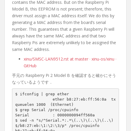
contains the MAC address. But on the Raspberry Pi
Model B, this EEPROM is not present; therefore, this
driver must assign a MAC address itself. We do this by
generating a MAC address from the board’s serial
number. This guarantees that a given Raspberry Pi will
always have the same MAC address and that two
Raspberry Pis are extremely unlikely to be assigned the
same MAC address.
xinu/SMSC-LAN9512.rst at master · xinu-os/xinu ·
GitHub
手元の Raspberry Pi 2 Model B を確認すると確かにそう
なっているようです．
$ ifconfig | grep ether

		ether b8:27:eb:ff:56:0a  tx
queuelen 1000  (Ethernet)

$ grep Serial /proc/cpuinfo

Serial          : 0000000094ff560a

$ sed -n "s/^Serial.*:.*\(..\)\(..\)\(..\)
$/b8:27:eb:\1:\2:\3/p" /proc/cpuinfo

b8:27:eb:ff:56:0a
