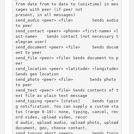
from date from to date to (unixtime) in mes
sages with peer (if peer not

present, in all messages)

send_audio <peer> <file>        Sends audio 
to peer

send_contact <peer> <phone> <first-name> <l
ast-name>    Sends contact (not necessary t
elegram user)

send_document <peer> <file>     Sends docum
ent to peer

send_file <peer> <file> Sends document to p
eer

send_location <peer> <latitude> <longitude>     
Sends geo location

send_photo <peer> <file>       Sends photo 
to peer

send_text <peer> <file> Sends contents of t
ext file as plain text message

send_typing <peer> [status]     Sends typin
g notification. You can supply a custom sta
tus (range 0-10): none, typing, cancel, rec
ord video, upload video, recor

d audio, upload audio, upload photo, upload 
document, geo, choose contact.

send_typing_abort <peer>        Sends typin