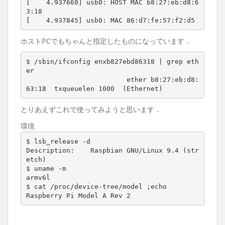
[    4.937660] usb0: HOST MAC b8:27:eb:d8:6
3:18

[    4.937845] usb0: MAC 86:d7:fe:57:f2:d5
ホストPCでもちゃんと指定したものになっています．
$ /sbin/ifconfig enxb827ebd86318 | grep eth
er

			 ether b8:27:eb:d8:
63:18  txqueuelen 1000  (Ethernet)
とりあえずこれで使ってみようと思います．
環境
$ lsb_release -d

Description:    Raspbian GNU/Linux 9.4 (str
etch)

$ uname -m

armv6l

$ cat /proc/device-tree/model ;echo

Raspberry Pi Model A Rev 2