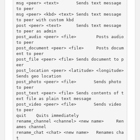
msg <peer> <text>       Sends text message 
to peer

msg <peer> <kbd> <text> Sends text message 
to peer with custom kbd

post <peer> <text>      Sends text message 
to peer as admin

post_audio <peer> <file>        Posts audio 
to peer

post_document <peer> <file>     Posts docum
ent to peer

post_file <peer> <file> Sends document to p
eer

post_location <peer> <latitude> <longitude>     
Sends geo location

post_photo <peer> <file>       Sends photo 
to peer

post_text <peer> <file> Sends contents of t
ext file as plain text message

post_video <peer> <file>       Sends video 
to peer

quit    Quits immediately

rename_channel <channel> <new name>     Ren
ames channel

rename_chat <chat> <new name>   Renames cha
t
