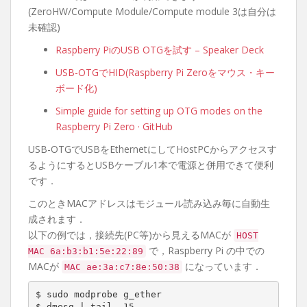
(ZeroHW/Compute Module/Compute module 3は自分は
未確認)
Raspberry PiのUSB OTGを試す – Speaker Deck
USB-OTGでHID(Raspberry Pi Zeroをマウス・キー
ボード化)
Simple guide for setting up OTG modes on the
Raspberry Pi Zero · GitHub
USB-OTGでUSBをEthernetにしてHostPCからアクセスす
るようにするとUSBケーブル1本で電源と併用できて便利
です．
このときMACアドレスはモジュール読み込み毎に自動生
成されます．
以下の例では，接続先(PC等)から見えるMACが
HOST
で，Raspberry Pi の中での
MAC 6a:b3:b1:5e:22:89
MACが
になっています．
MAC ae:3a:c7:8e:50:38
$ sudo modprobe g_ether

$ dmesg | tail -15
