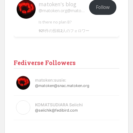
matoken's blog
Follow
@matoken.org@matoken.org
Is there no plan B?
921
件の投稿
2
人のフォロワー
Fediverse Followers
matoken:susie:
@matoken@snac.matoken.org
KOMATSUDIARA Seiichi
@seiichik@fedibird.com