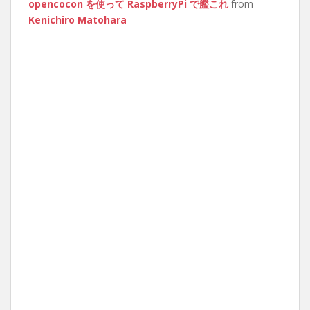
opencocon を使って RaspberryPi で艦これ
from
Kenichiro Matohara