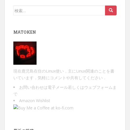
検
索:
MATOKEN
現在鹿児島在住のLinux使い．主にLinux関連のことを書
いています．気軽にコメントや共有してください．
お問い合わせは
電子メール
若しくは
ウェブフォーム
ま
で
Amazon Wishlist