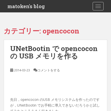
S
matoken's blog
TOGGLE
k
i
p
t
カテゴリー:
opencocon
o
m
a
UNetBootin で opencocon
i
の USB メモリを作る
n
c
o
2014-03-23
コメントをする
n
t
e
n
t
先日，opencocon のUSB メモリシステムを作ったのです
が，UNetBootin でお手軽に導入できないだろうかと試し
てみたところうまく行きました．