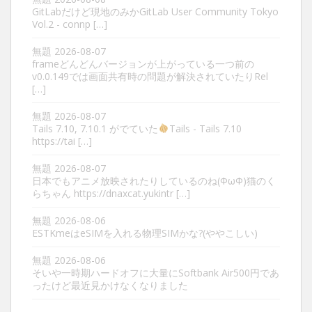
GitLabだけど現地のみかGitLab User Community Tokyo
Vol.2 - connp […]
無題
2026-08-07
frameどんどんバージョンが上がっている一つ前の
v0.0.149では画面共有時の問題が解決されていたりRel
[…]
無題
2026-08-07
Tails 7.10, 7.10.1 がでていた
Tails - Tails 7.10
https://tai […]
無題
2026-08-07
日本でもアニメ放映されたりしているのね(ΦωΦ)猫のく
らちゃん https://dnaxcat.yukintr […]
無題
2026-08-06
ESTKmeはeSIMを入れる物理SIMかな?(ややこしい)
無題
2026-08-06
そいや一時期ハードオフに大量にSoftbank Air500円であ
ったけど最近見かけなくなりました