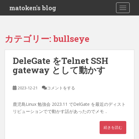
S
matoken's blog
TOGGLE
k
i
p
t
カテゴリー:
bullseye
o
m
a
DeleGate をTelnet SSH
i
gateway として動かす
n
c
o
2023-12-21
コメントをする
n
t
e
鹿児島Linux 勉強会 2023.11 でDelGate を最近のディスト
n
リビューションでで動かす話があったのでメモ．
t
続きを読む