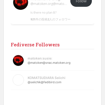
Follow
@matoken.org@matoken.org
Is there no plan B?
921
件の投稿
2
人のフォロワー
Fediverse Followers
matoken:susie:
@matoken@snac.matoken.org
KOMATSUDIARA Seiichi
@seiichik@fedibird.com