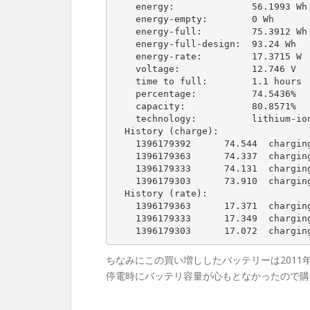
    energy:              56.1993 Wh

    energy-empty:        0 Wh

    energy-full:         75.3912 Wh

    energy-full-design:  93.24 Wh

    energy-rate:         17.3715 W

    voltage:             12.746 V

    time to full:        1.1 hours

    percentage:          74.5436%

    capacity:            80.8571%

    technology:          lithium-ion

  History (charge):

    1396179392      74.544  charging

    1396179363      74.337  charging

    1396179333      74.131  charging

    1396179303      73.910  charging

  History (rate):

    1396179363      17.371  charging

    1396179333      17.349  charging

ちなみにこの買い増ししたバッテリーは2011
停電時にバッテリ容量が心もとなかったので購