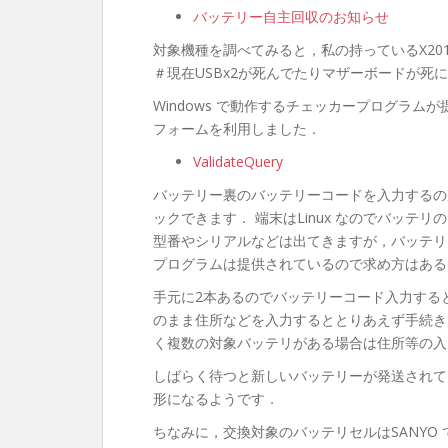
バッテリー自主回収のお知らせ
対象機種を調べてみると，私の持っているX20
＃現在USBx2が死んでたりマザーボードが死
Windows で動作するチェッカープログラムが
フォームを利用しました．
ValidateQuery
バッテリー裏のバッテリーコードを入力するのが
ックできます． 端末はLinux なのでバッ
型番やシリアルなどは出てきますが，バッテリ
プログラムは提供されているので求め方はある
手元に2本あるのでバッテリーコード入力する
のまま住所などを入力するととりあえず手続き
く複数の対象バッテリがある場合は住所等の入
しばらく待つと新しいバッテリーが発送されて
形になるようです．
ちなみに，交換対象のバッテリセルはSANYO で，