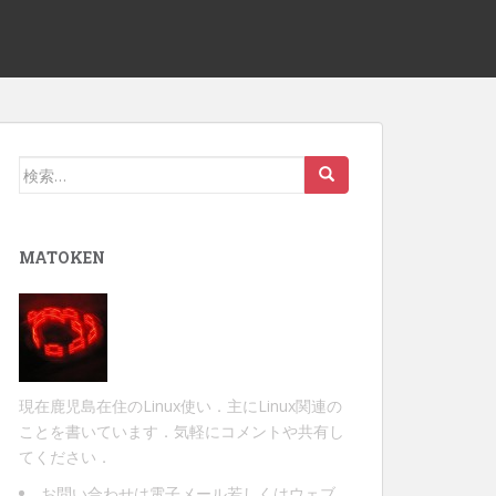
検
索:
MATOKEN
現在鹿児島在住のLinux使い．主にLinux関連の
ことを書いています．気軽にコメントや共有し
てください．
お問い合わせは
電子メール
若しくは
ウェブ