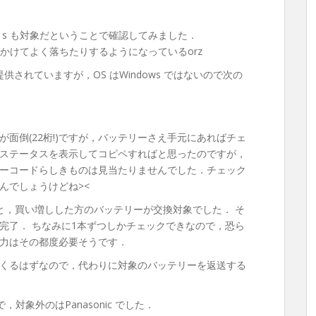
1s も対象だということで確認してみました．
にかけてよく落ちたりするようになっているorz
提供されていますが，OS はWindows ではないので次の
面倒(22桁!)ですが，バッテリーさえ手元にあればチェ
テリのステータスを表示してコピペすればと思ったのですが，
ーコードらしきものは見当たりませんでした．チェック
んでしょうけどね><
と，買い増しした方のバッテリーが交換対象でした． そ
完了． ちなみに1本ずつしかチェックできなので，恐ら
力はその都度必要そうです．
くるはずなので，代わりに対象のバッテリーを返送する
対象外のはPanasonic でした．