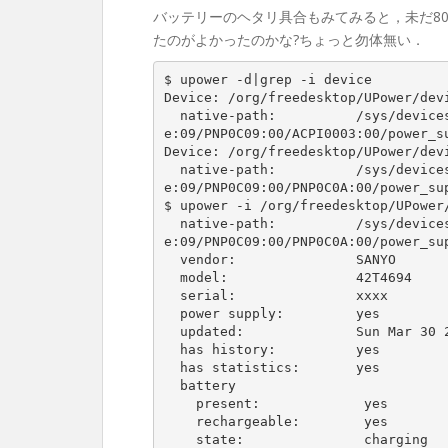
バッテリーのヘタリ具合もみてみると，未だ8
たのがよかったのかな?ちょっと勿体無い．
$ upower -d|grep -i device

Device: /org/freedesktop/UPower/devi
  native-path:          /sys/devices/LNXSYSTM:00/LNXSYBUS:00/PNP0A08:00/devic
e:09/PNP0C09:00/ACPI0003:00/power_su
Device: /org/freedesktop/UPower/devi
  native-path:          /sys/devices/LNXSYSTM:00/LNXSYBUS:00/PNP0A08:00/devic
e:09/PNP0C09:00/PNP0C0A:00/power_sup
$ upower -i /org/freedesktop/UPower/
  native-path:          /sys/devices/LNXSYSTM:00/LNXSYBUS:00/PNP0A08:00/devic
e:09/PNP0C09:00/PNP0C0A:00/power_sup
  vendor:               SANYO

  model:                42T4694

  serial:               xxxx

  power supply:         yes

  updated:              Sun Mar 30 20:36:32 2014 (15 seconds ago)

  has history:          yes

  has statistics:       yes

  battery

    present:             yes

    rechargeable:        yes

    state:               charging
