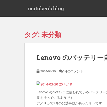
S
matoken's blog
k
i
p
t
o
タグ:
未分類
m
a
i
n
Lenovo のバッテリ
c
o
n
2014-03-30
1件のコメント
t
e
n
t
Lenovo のNotePC に使われているバ
収を行っているようです．
アメリカで2件の発熱事故があったそうです．