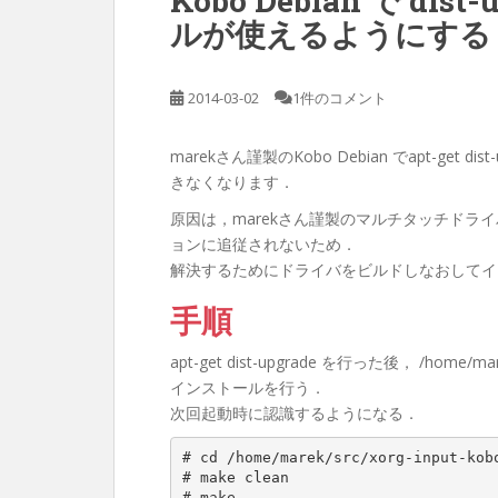
Kobo Debian で di
ルが使えるようにする
2014-03-02
1件のコメント
marekさん謹製のKobo Debian でapt-get 
きなくなります．
原因は，marekさん謹製のマルチタッチドライバ
ョンに追従されないため．
解決するためにドライバをビルドしなおしてイ
手順
apt-get dist-upgrade を行った後， /home/ma
インストールを行う．
次回起動時に認識するようになる．
# cd /home/marek/src/xorg-input-kobo
# make clean

# make
