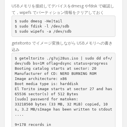
USBメモリを接続してデバイスをdmesg やfdisk で確認し
て，wipefs でパーティション情報をクリアしておく
$ sudo dmesg -He|tail

$ sudo fdisk -l /dev/sdb

$ sudo wipefs -a /dev/sdb
geteltorito でイメージ変換しながら USBメモリへの書き
込み
$ geteltorito ./g7uj28us.iso | sudo dd of=/
dev/sdb bs=1M oflag=dsync status=progress

Booting catalog starts at sector: 20

Manufacturer of CD: NERO BURNING ROM

Image architecture: x86

Boot media type is: harddisk

El Torito image starts at sector 27 and has 
65536 sector(s) of 512 Bytes

[sudo] password for matoken:

33218560 bytes (33 MB, 32 MiB) copied, 10 
s, 3.2 MB/sImage has been written to stdout 
....

9+178 records in
