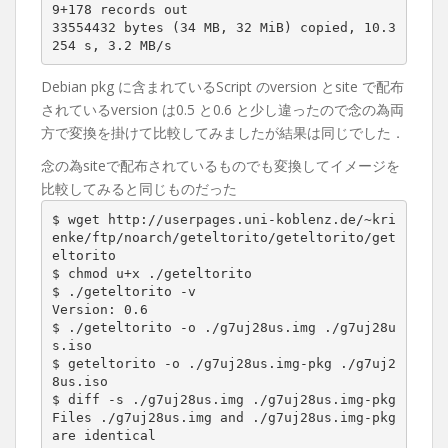
9+178 records out

33554432 bytes (34 MB, 32 MiB) copied, 10.3
254 s, 3.2 MB/s
Debian pkg に含まれているScript のversion とsite で配布
されているversion は0.5 と0.6 と少し違ったので念の為両
方で変換を掛けて比較してみましたが結果は同じでした．
念の為siteで配布されているものでも変換してイメージを
比較してみると同じものだった
$ wget http://userpages.uni-koblenz.de/~kri
enke/ftp/noarch/geteltorito/geteltorito/get
eltorito

$ chmod u+x ./geteltorito

$ ./geteltorito -v

Version: 0.6

$ ./geteltorito -o ./g7uj28us.img ./g7uj28u
s.iso

$ geteltorito -o ./g7uj28us.img-pkg ./g7uj2
8us.iso

$ diff -s ./g7uj28us.img ./g7uj28us.img-pkg

Files ./g7uj28us.img and ./g7uj28us.img-pkg 
are identical