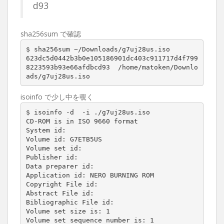
d93
sha256sum で確認
$ sha256sum ~/Downloads/g7uj28us.iso

623dc5d0442b3b0e105186901dc403c911717d4f799
8223593b93e66afdbcd93  /home/matoken/Downlo
ads/g7uj28us.iso
isoinfo で少し中を覗く
$ isoinfo -d  -i ./g7uj28us.iso

CD-ROM is in ISO 9660 format

System id:

Volume id: G7ETB5US

Volume set id:

Publisher id:

Data preparer id:

Application id: NERO BURNING ROM

Copyright File id:

Abstract File id:

Bibliographic File id:

Volume set size is: 1

Volume set sequence number is: 1
