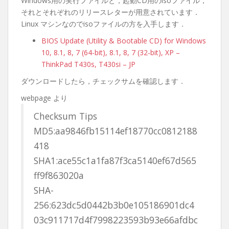
Windows用の実行ファイルと，起動CD用のisoファイル，
それとそれぞれのリリースレターが用意されています．
Linux マシンなのでisoファイルの方を入手します．
BIOS Update (Utility & Bootable CD) for Windows
10, 8.1, 8, 7 (64-bit), 8.1, 8, 7 (32-bit), XP –
ThinkPad T430s, T430si – JP
ダウンロードしたら，チェックサムを確認します．
webpage より
Checksum Tips
MD5:aa9846fb15114ef18770cc0812188
418
SHA1:ace55c1a1fa87f3ca5140ef67d565
ff9f863020a
SHA-
256:623dc5d0442b3b0e105186901dc4
03c911717d4f7998223593b93e66afdbc