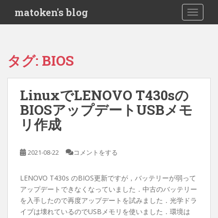
S
matoken's blog
TOGGLE
k
i
p
t
タグ:
BIOS
o
m
a
LinuxでLENOVO T430sの
i
BIOSアップデートUSBメモ
n
c
リ作成
o
n
t
2021-08-22
コメントをする
e
n
LENOVO T430s のBIOS更新ですが，バッテリーが弱って
t
アップデートできなくなっていました．中古のバッテリー
を入手したので再度アップデートを試みました．光学ドラ
イブは壊れているのでUSBメモリを使いました．環境は