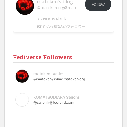
matoken's blog
Follow
@matoken.org@matoken.org
Is there no plan B?
921
件の投稿
2
人のフォロワー
Fediverse Followers
matoken:susie:
@matoken@snac.matoken.org
KOMATSUDIARA Seiichi
@seiichik@fedibird.com