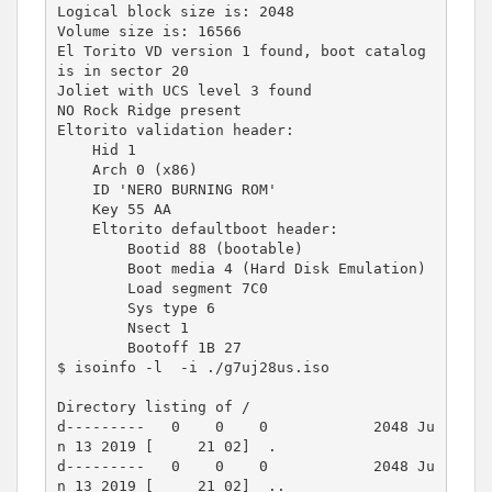
Logical block size is: 2048

Volume size is: 16566

El Torito VD version 1 found, boot catalog 
is in sector 20

Joliet with UCS level 3 found

NO Rock Ridge present

Eltorito validation header:

    Hid 1

    Arch 0 (x86)

    ID 'NERO BURNING ROM'

    Key 55 AA

    Eltorito defaultboot header:

        Bootid 88 (bootable)

        Boot media 4 (Hard Disk Emulation)

        Load segment 7C0

        Sys type 6

        Nsect 1

        Bootoff 1B 27

$ isoinfo -l  -i ./g7uj28us.iso

Directory listing of /

d---------   0    0    0            2048 Ju
n 13 2019 [     21 02]  .

d---------   0    0    0            2048 Ju
n 13 2019 [     21 02]  ..