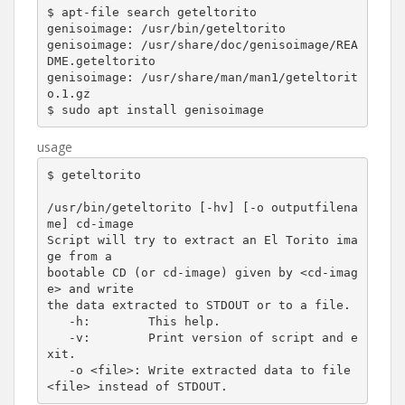
$ apt-file search geteltorito

genisoimage: /usr/bin/geteltorito

genisoimage: /usr/share/doc/genisoimage/REA
DME.geteltorito

genisoimage: /usr/share/man/man1/geteltorit
o.1.gz

$ sudo apt install genisoimage
usage
$ geteltorito

/usr/bin/geteltorito [-hv] [-o outputfilena
me] cd-image

Script will try to extract an El Torito ima
ge from a

bootable CD (or cd-image) given by <cd-imag
e> and write

the data extracted to STDOUT or to a file.

   -h:        This help.

   -v:        Print version of script and e
xit.

   -o <file>: Write extracted data to file 
<file> instead of STDOUT.