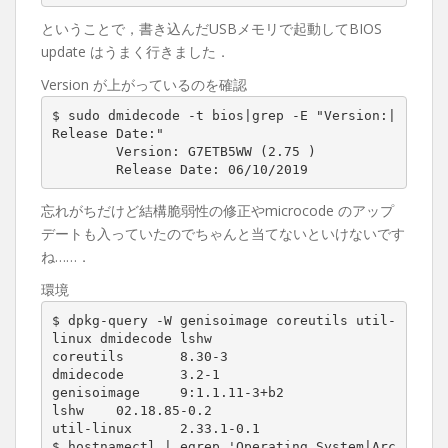
ということで，書き込んだUSBメモリで起動してBIOS
update はうまく行きました．
Version が上がっているのを確認
$ sudo dmidecode -t bios|grep -E "Version:|
Release Date:"

        Version: G7ETB5WW (2.75 )

        Release Date: 06/10/2019
忘れがちだけど結構脆弱性の修正やmicrocode のアップ
デートも入っていたのでちゃんと当てないといけないです
ね……．
環境
$ dpkg-query -W genisoimage coreutils util-
linux dmidecode lshw

coreutils       8.30-3

dmidecode       3.2-1

genisoimage     9:1.1.11-3+b2

lshw    02.18.85-0.2

util-linux      2.33.1-0.1

$ hostnamectl | egrep 'Operating System|Arc