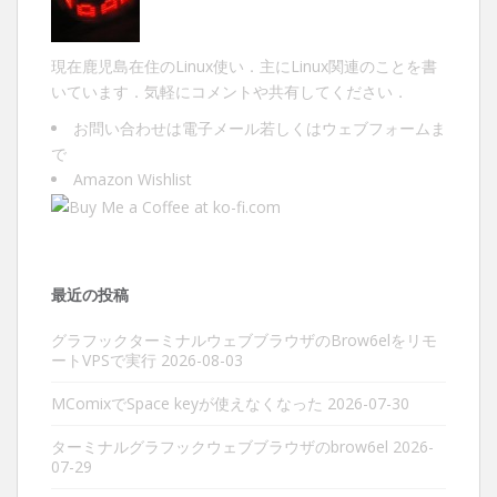
現在鹿児島在住のLinux使い．主にLinux関連のことを書
いています．気軽にコメントや共有してください．
お問い合わせは
電子メール
若しくは
ウェブフォーム
ま
で
Amazon Wishlist
最近の投稿
グラフックターミナルウェブブラウザのBrow6elをリモ
ートVPSで実行
2026-08-03
MComixでSpace keyが使えなくなった
2026-07-30
ターミナルグラフックウェブブラウザのbrow6el
2026-
07-29