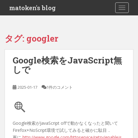
S
matoken's blog
TOGGLE
k
i
p
t
タグ:
googler
o
m
a
Google検索をJavaScript無
i
しで
n
c
o
2025-01-17
1件のコメント
n
t
e
n
t
Google検索がJavaScript offで動かなくなったと聞いて
Firefox+NoScript環境で試してみると確かに駄目．
更に
http://www.google.com/httpservice/retry/enablejs