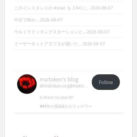
このインスタンスの #snac を 2.94 に...
2026-08-07
中古で8kか...
2026-08-07
ウルトラドッキングスターションと...
2026-08-07
イーサーネットアダプタが届いた...
2026-08-07
matoken's blog
Follow
@matoken.org@matoken.org
Is there no plan B?
921
件の投稿
2
人のフォロワー