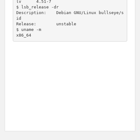
lv      4.51-7

$ lsb_release -dr

Description:    Debian GNU/Linux bullseye/s
id

Release:        unstable

$ uname -m

x86_64