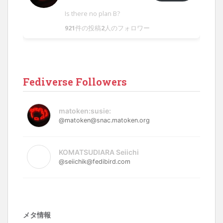
Is there no plan B?
921
件の投稿
2
人のフォロワー
Fediverse Followers
matoken:susie:
@matoken@snac.matoken.org
KOMATSUDIARA Seiichi
@seiichik@fedibird.com
メタ情報