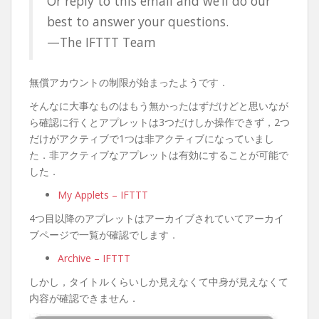
Or reply to this email and we’ll do our
best to answer your questions.
—The IFTTT Team
無償アカウントの制限が始まったようです．
そんなに大事なものはもう無かったはずだけどと思いなが
ら確認に行くとアプレットは3つだけしか操作できず，2つ
だけがアクティブで1つは非アクティブになっていまし
た．非アクティブなアプレットは有効にすることが可能で
した．
My Applets – IFTTT
4つ目以降のアプレットはアーカイブされていてアーカイ
ブページで一覧が確認でします．
Archive – IFTTT
しかし，タイトルくらいしか見えなくて中身が見えなくて
内容が確認できません．