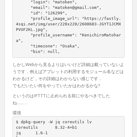
      "login": "matoken",

      "email": "matoken@gmail.com",

      "id": "126299",

      "profile_image_url": "https://fastly.
4sqi.net/img/user/220x220/2608683-JGYT1JCMX
PVUF2KL.jpg",

      "profile_username": "KenichiroMatohar
a",

      "timezone": "Osaka",

      "bio": null,
しかしWebから見るよりはいいけど詳細は載っていないよ
うです．例えばアプレットの利用するモジュール名などは
わかるけど，その詳細はわからない感じです．
でもだいたい何をやっていたかはわかるかな?
というのはIFTTTに止められる前にやるべきでした
ね……．
環境
$ dpkg-query -W jq coreutils lv

coreutils       8.32-4+b1

jq      1.6-1
