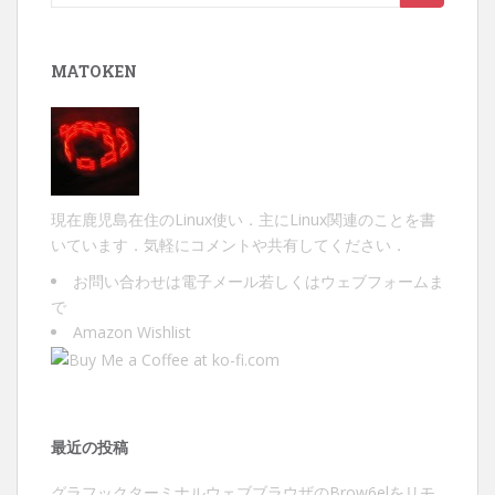
索:
MATOKEN
現在鹿児島在住のLinux使い．主にLinux関連のことを書
いています．気軽にコメントや共有してください．
お問い合わせは
電子メール
若しくは
ウェブフォーム
ま
で
Amazon Wishlist
最近の投稿
グラフックターミナルウェブブラウザのBrow6elをリモ