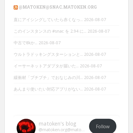
@MATOKEN@SNAC.MATOKEN.ORG
直にアイシングしていたら赤くなっ...
2026-08-07
このインスタンスの #snac を 2.94 に...
2026-08-07
中古で8kか...
2026-08-07
ウルトラドッキングスターションと...
2026-08-07
イーサーネットアダプタが届いた...
2026-08-07
緩衝材「プチプチ」でおなじみの川...
2026-08-07
あんまり使いたい対応アプリがない...
2026-08-07
matoken's blog
Follow
@matoken.org@matoken.org