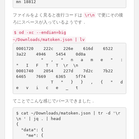
mn 18812
ファイルをよく見ると改行コードは
で更にその後
\r\n
ろにスペースが入っているようです．
$ od -xc --endian=big
~/Downloads/matoken.json | lv
0001720    222c    226e    616d    6522    
3a22    4946    5454    0d0a

          "   ,   "   n   a   m   e   "   :   
"   I   F   T   T  \r  \n

0001740    2054    227d    7d2c    7b22    
6465    7669    6365    5f74

              T   "   }   }   ,   {   "   d   
e   v   i   c   e   _   t
てことでこんな感じでパースできました．
$ cat ~/Downloads/matoken.json | tr -d '\r
\n ' | jq . | head

{

  "data": {

    "me": {
