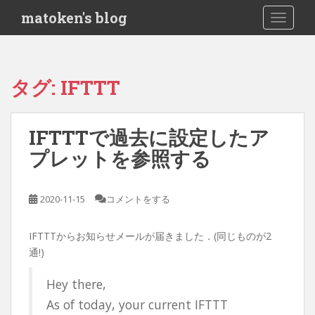
S
matoken's blog
TOGGLE
k
i
p
t
タグ:
IFTTT
o
m
a
IFTTTで過去に設定したア
i
プレットを参照する
n
c
o
2020-11-15
コメントをする
n
t
e
IFTTTからお知らせメールが届きました．(同じものが2
n
通!)
t
Hey there,
As of today, your current IFTTT