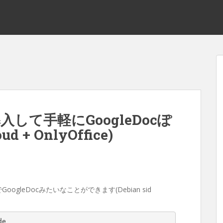
を導入して手軽にGoogleDocぽ
 + OnlyOffice)
oogleDocみたいなことができます(Debian sid
e
