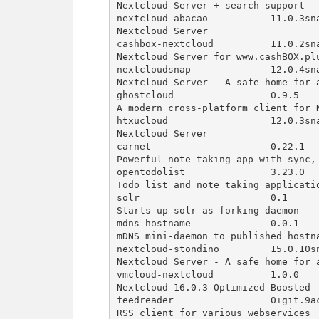
Nextcloud Server + search support

nextcloud-abacao           11.0.3snap4
Nextcloud Server

cashbox-nextcloud          11.0.2snap2
Nextcloud Server for www.cashBOX.plu
nextcloudsnap              12.0.4snap1
Nextcloud Server - A safe home for a
ghostcloud                 0.9.5      
A modern cross-platform client for N
htxucloud                  12.0.3snap7
Nextcloud Server

carnet                     0.22.1     
Powerful note taking app with sync, 
opentodolist               3.23.0     
Todo list and note taking applicatio
solr                       0.1        
Starts up solr as forking daemon

mdns-hostname              0.0.1      
mDNS mini-daemon to published hostna
nextcloud-stondino         15.0.10snap
Nextcloud Server - A safe home for a
vmcloud-nextcloud          1.0.0      
Nextcloud 16.0.3 Optimized-Boosted

feedreader                 0+git.9ac47
RSS client for various webservices
