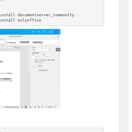
nstall documentserver_community

install onlyoffice