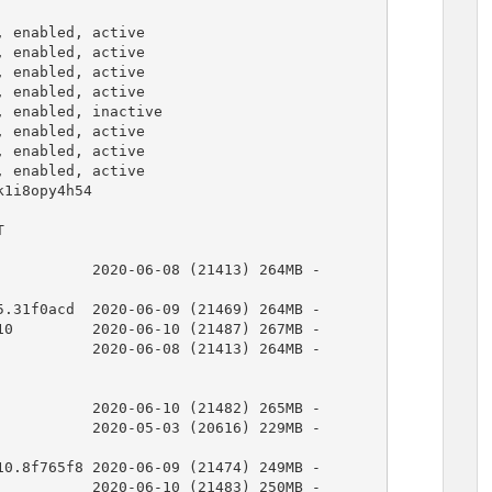
1i8opy4h54


