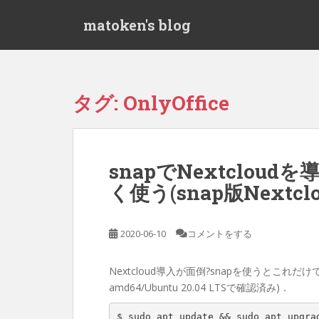
S
matoken's blog
k
i
p
t
o
タグ:
OnlyOffice
m
a
i
n
snapでNextcloud
c
く使う(snap版Nextcloud
o
n
t
2020-06-10
コメントをする
e
n
t
Nextcloud導入が面倒?snapを使うとこれだけでG
amd64/Ubuntu 20.04 LTSで確認済み)．
$ sudo apt update && sudo apt upgrad