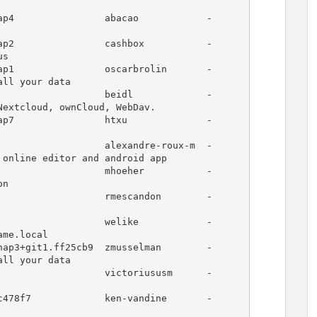
                abacao            -      
                cashbox           -      
s

                oscarbrolin       -      
ll your data

                beidl             -      
extcloud, ownCloud, WebDav.

                htxu              -      
                alexandre-roux-m  -      
online editor and android app

                mhoeher           -      
n

                rmescandon        -      
                welike            -      
me.local

3+git1.ff25cb9  zmusselman        -      
ll your data

                victoriususm      -      
8f7             ken-vandine       -      