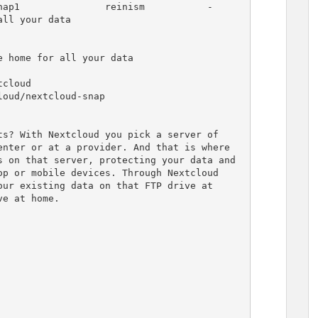
1               reinism           -      
ll your data

 home for all your data

cloud

oud/nextcloud-snap
