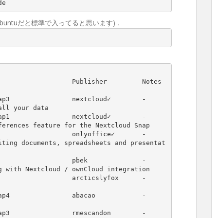
de
Ubuntuだと標準で入ってると思います)．
                  Publisher         Notes  
                nextcloud✓        -      
ll your data

                nextcloud✓        -      
erences feature for the Nextcloud Snap

                onlyoffice✓       -      
iting documents, spreadsheets and presentat
                pbek              -      
 with Nextcloud / ownCloud integration

                arcticslyfox      -      
                abacao            -      
                rmescandon        -      