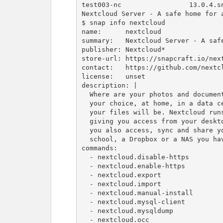
test003-nc                 13.0.4.snap
Nextcloud Server - A safe home for a
$ snap info nextcloud

name:      nextcloud

summary:   Nextcloud Server - A safe
publisher: Nextcloud*

store-url: https://snapcraft.io/next
contact:   https://github.com/nextcl
license:   unset

description: |

  Where are your photos and documents? With Nextcloud you pick a server of

  your choice, at home, in a data center or at a provider. And that is where

  your files will be. Nextcloud runs on that server, protecting your data and

  giving you access from your desktop or mobile devices. Through Nextcloud

  you also access, sync and share your existing data on that FTP drive at

  school, a Dropbox or a NAS you have at home.

commands:

  - nextcloud.disable-https

  - nextcloud.enable-https

  - nextcloud.export

  - nextcloud.import

  - nextcloud.manual-install

  - nextcloud.mysql-client

  - nextcloud.mysqldump

  - nextcloud.occ
