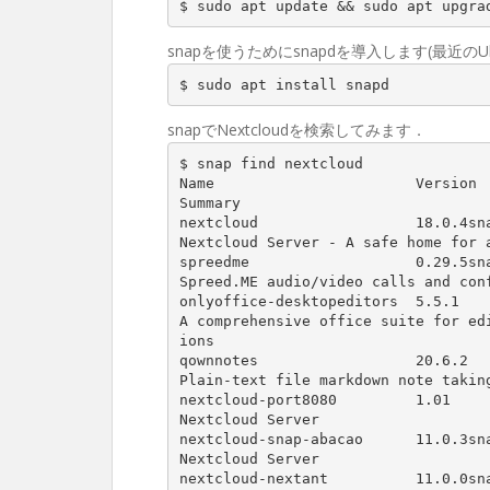
$ sudo apt update && sudo apt upgra
snapを使うためにsnapdを導入します(最近の
$ sudo apt install snapd
snapでNextcloudを検索してみます．
$ snap find nextcloud

Name                       Version  
Summary

nextcloud                  18.0.4snap3
Nextcloud Server - A safe home for a
spreedme                   0.29.5snap1
Spreed.ME audio/video calls and conf
onlyoffice-desktopeditors  5.5.1      
A comprehensive office suite for ed
ions

qownnotes                  20.6.2     
Plain-text file markdown note taking
nextcloud-port8080         1.01       
Nextcloud Server

nextcloud-snap-abacao      11.0.3snap4
Nextcloud Server

nextcloud-nextant          11.0.0snap3