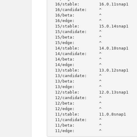
  16/stable:        16.0.11snap1              2020-06-08 (21459) 225MB -

  16/candidate:     ^

  16/beta:          ^

  16/edge:          ^

  15/stable:        15.0.14snap1              2020-01-20 (18374) 216MB -

  15/candidate:     ^

  15/beta:          ^

  15/edge:          ^

  14/stable:        14.0.10snap1              2019-05-04 (13208) 202MB -

  14/candidate:     ^

  14/beta:          ^

  14/edge:          ^

  13/stable:        13.0.12snap1              2019-05-03 (13155) 193MB -

  13/candidate:     ^

  13/beta:          ^

  13/edge:          ^

  12/stable:        12.0.13snap1              2019-01-07 (10632) 206MB -

  12/candidate:     ^

  12/beta:          ^

  12/edge:          ^

  11/stable:        11.0.8snap1               2018-05-10  (6942) 202MB -

  11/candidate:     ^

  11/beta:          ^

  11/edge:          ^