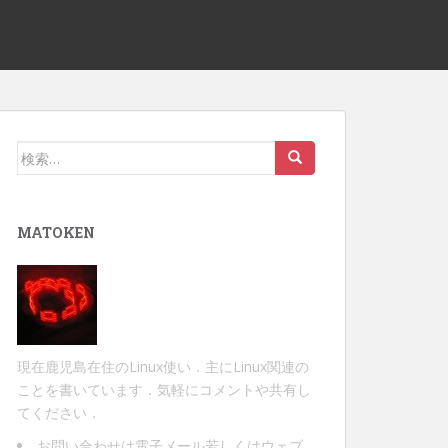
検
索:
MATOKEN
現在鹿児島在住のLinux使い．主にLinux関連の
ことを書いています．気軽にコメントや共有し
てください．
お問い合わせは
電子メール
若しくは
ウェブ