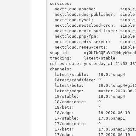
services:

  nextcloud.apache:          simple, enabled, active

  nextcloud.mdns-publisher:  simple, enabled, active

  nextcloud.mysql:           simple, enabled, active

  nextcloud.nextcloud-cron:  simple, enabled, active

  nextcloud.nextcloud-fixer: simple, enabled, inactive

  nextcloud.php-fpm:         simple, enabled, active

  nextcloud.redis-server:    simple, enabled, active

  nextcloud.renew-certs:     simple, enabled, active

snap-id:      njObIbGQEaVx1H4nyWxchk
tracking:     latest/stable

refresh-date: yesterday at 21:53 JST
channels:

  latest/stable:    18.0.4snap4               2020-06-08 (21413) 264MB -

  latest/candidate: ^

  latest/beta:      18.0.4snap4+git5.31f0acd  2020-06-09 (21469) 264MB -

  latest/edge:      master-2020-06-10         2020-06-10 (21487) 267MB -

  18/stable:        18.0.4snap4               2020-06-08 (21413) 264MB -

  18/candidate:     ^

  18/beta:          ^

  18/edge:          18-2020-06-10             2020-06-10 (21482) 265MB -

  17/stable:        17.0.6snap1               2020-05-03 (20616) 229MB -

  17/candidate:     ^

  17/beta:          17.0.6snap1+git10.8f765f8 2020-06-09 (21474) 249MB -

  17/edge:          17-2020-06-10             2020-06-10 (21483) 250MB -
