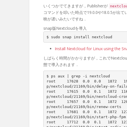
いくつかでてきますが，Publisherが
nextclo
コマンドを叩いた時点で19.0.0や18.0.5が
映が遅いみたいですね．
snap版Nextcloudを導入
$ sudo snap install nextcloud
Install Nextcloud for Linux using the S
しばらく時間がかかりますが，これでNextcloudと
態で導入されます．
$ ps aux | grep -i nextcloud

root     17628  0.0  0.0   1872   1
p/nextcloud/21169/bin/delay-on-failu
root     17615  0.0  0.1   1872  11
p/nextcloud/21169/bin/nextcloud-cron
root     17657  0.0  0.1   1872  12
p/nextcloud/21169/bin/renew-certs

root     17681  0.0  0.1   1872  12
p/nextcloud/21169/bin/start-php-fpm

root     17712  0.0  0.1   1872  12