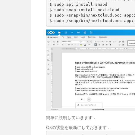
$ sudo apt install snapd

$ sudo snap install nextcloud

$ sudo /snap/bin/nextcloud.occ app:i
$ sudo /snap/bin/nextcloud.occ app:
簡単に説明していきます．
OSの状態を最新にしておきます．