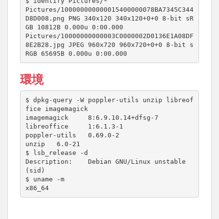
$ identify Pictures/*

Pictures/100000000000015400000078BA7345C344
D8D008.png PNG 340x120 340x120+0+0 8-bit sR
GB 10812B 0.000u 0:00.000

Pictures/10000000000003C0000002D0136E1A08DF
8E2B28.jpg JPEG 960x720 960x720+0+0 8-bit s
RGB 65695B 0.000u 0:00.000
環境
$ dpkg-query -W poppler-utils unzip libreof
fice imagemagick

imagemagick     8:6.9.10.14+dfsg-7

libreoffice     1:6.1.3-1

poppler-utils   0.69.0-2

unzip   6.0-21

$ lsb_release -d

Description:    Debian GNU/Linux unstable 
(sid)

$ uname -m

x86_64