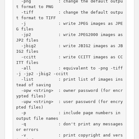
  -png           : change the default outpu
t format to PNG

  -tiff          : change the default outpu
t format to TIFF

  -j             : write JPEG images as JPE
G files

  -jp2           : write JPEG2000 images as 
JP2 files

  -jbig2         : write JBIG2 images as JB
IG2 files

  -ccitt         : write CCITT images as CC
ITT files

  -all           : equivalent to -png -tiff 
-j -jp2 -jbig2 -ccitt

  -list          : print list of images ins
tead of saving

  -opw <string>  : owner password (for encr
ypted files)

  -upw <string>  : user password (for encry
pted files)

  -p             : include page numbers in 
output file names

  -q             : don't print any messages 
or errors

  -v             : print copyright and vers