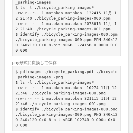
_parking-images

$ ls -l ./bicycle_parking-images*

-rw-r--r-- 1 matoken matoken  122415 11月 1
2 21:40 ./bicycle_parking-images-000.ppm

-rw-r--r-- 1 matoken matoken 2073615 11月 1
2 21:40 ./bicycle_parking-images-001.ppm

$ identify ./bicycle_parking-images-000.ppm

./bicycle_parking-images-000.ppm PPM 340x12
0 340x120+0+0 8-bit sRGB 122415B 0.000u 0:0
0.000
png形式に変換して保存
$ pdfimages ./bicycle_parking.pdf ./bicycle
_parking-images -png

$ ls -l ./bicycle_parking-images*

-rw-r--r-- 1 matoken matoken  10274 11月 12 
21:46 ./bicycle_parking-images-000.png

-rw-r--r-- 1 matoken matoken 321115 11月 12 
21:46 ./bicycle_parking-images-001.png

$ identify ./bicycle_parking-images-000.png

./bicycle_parking-images-000.png PNG 340x12
0 340x120+0+0 8-bit sRGB 10274B 0.000u 0:0
0.000