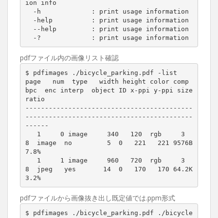
ion info

  -h             : print usage information

  -help          : print usage information

  --help         : print usage information

  -?             : print usage information
pdfファイル内の画像リスト確認
$ pdfimages ./bicycle_parking.pdf -list

page   num  type   width height color comp 
bpc  enc interp  object ID x-ppi y-ppi size 
ratio

-------------------------------------------
-------------------------------------------
------

   1     0 image     340   120  rgb     3   
8  image  no         5  0   221   221 9576B 
7.8%

   1     1 image     960   720  rgb     3   
8  jpeg   yes       14  0   170   170 64.2K 
3.2%
pdfファイルから画像抜き出し既定値では.ppm形式
$ pdfimages ./bicycle_parking.pdf ./bicycle