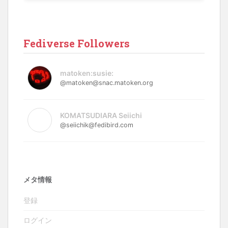
Fediverse Followers
matoken:susie:
@matoken@snac.matoken.org
KOMATSUDIARA Seiichi
@seiichik@fedibird.com
メタ情報
登録
ログイン