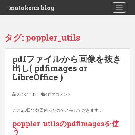
S
matoken's blog
TOGGLE
k
i
p
t
タグ:
poppler_utils
o
m
a
pdfファイルから画像を抜き
i
出し( pdfimages or
n
c
LibreOffice )
o
n
t
2018-11-12
1件のコメント
e
n
ここ2,3日で数回使ったのでメモしておきます．
t
poppler-utilsのpdfimagesを使
う