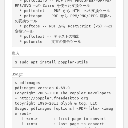
  * pdftocairo -- PDF から PNG/JPEG/PDF/PS/
EPS/SVG への Cairo を使った変換ツール

  * pdftohtml -- PDF から HTML への変換ツール

  * pdftoppm -- PDF から PPM/PNG/JPEG 画像へ
の変換ツール

  * pdftops -- PDF から PostScript (PS) への
変換ツール

  * pdftotext -- テキストの抽出

  * pdfunite -- 文書の併合ツール
導入
$ sudo apt install poppler-utils
usage
$ pdfimages

pdfimages version 0.69.0

Copyright 2005-2018 The Poppler Developers 
- http://poppler.freedesktop.org

Copyright 1996-2011 Glyph & Cog, LLC

Usage: pdfimages [options] <PDF-file> <imag
e-root>

  -f <int>       : first page to convert

  -l <int>       : last page to convert
