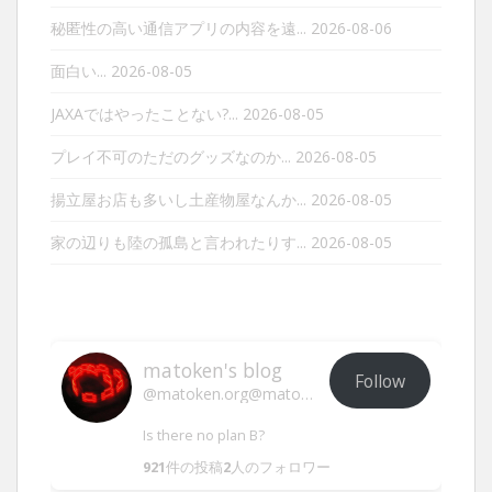
秘匿性の高い通信アプリの内容を遠...
2026-08-06
面白い...
2026-08-05
JAXAではやったことない?...
2026-08-05
プレイ不可のただのグッズなのか...
2026-08-05
揚立屋お店も多いし土産物屋なんか...
2026-08-05
家の辺りも陸の孤島と言われたりす...
2026-08-05
matoken's blog
Follow
@matoken.org@matoken.org
Is there no plan B?
921
件の投稿
2
人のフォロワー