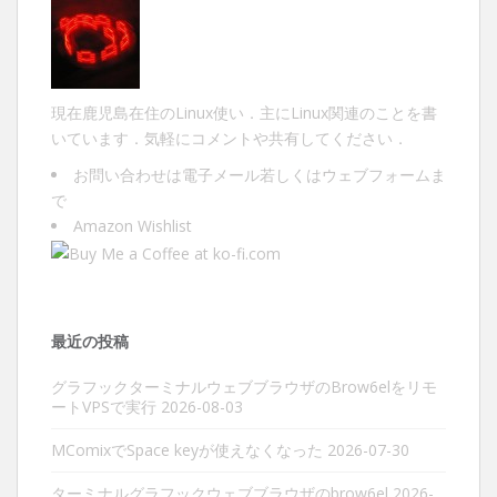
現在鹿児島在住のLinux使い．主にLinux関連のことを書
いています．気軽にコメントや共有してください．
お問い合わせは
電子メール
若しくは
ウェブフォーム
ま
で
Amazon Wishlist
最近の投稿
グラフックターミナルウェブブラウザのBrow6elをリモ
ートVPSで実行
2026-08-03
MComixでSpace keyが使えなくなった
2026-07-30
ターミナルグラフックウェブブラウザのbrow6el
2026-