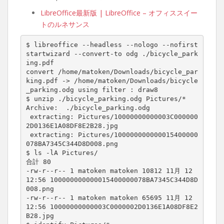
LibreOffice最新版 | LibreOffice – オフィススイー
トのルネサンス
$ libreoffice --headless --nologo --nofirst
startwizard --convert-to odg ./bicycle_park
ing.pdf

convert /home/matoken/Downloads/bicycle_par
king.pdf -> /home/matoken/Downloads/bicycle
_parking.odg using filter : draw8

$ unzip ./bicycle_parking.odg Pictures/*

Archive:  ./bicycle_parking.odg

 extracting: Pictures/10000000000003C000000
2D0136E1A08DF8E2B28.jpg

 extracting: Pictures/100000000000015400000
078BA7345C344D8D008.png

$ ls -lA Pictures/

合計 80

-rw-r--r-- 1 matoken matoken 10812 11月 12 
12:56 100000000000015400000078BA7345C344D8D
008.png

-rw-r--r-- 1 matoken matoken 65695 11月 12 
12:56 10000000000003C0000002D0136E1A08DF8E2
B28.jpg
