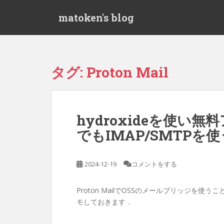
S
matoken's blog
k
i
p
t
o
タグ:
Proton Mail
m
a
i
n
hydroxideを使い無料
c
でもIMAP/SMTPを使
o
n
t
2024-12-19
コメントをする
e
n
t
Proton MailでOSSのメールブリッジを使
モしておきます．