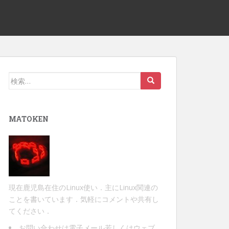
検
索:
MATOKEN
現在鹿児島在住のLinux使い．主にLinux関連の
ことを書いています．気軽にコメントや共有し
てください．
お問い合わせは
電子メール
若しくは
ウェブ