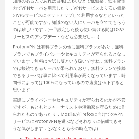
知識のある人であれば自宅にSBCなどで低価格，低消費電
力でVPNサーバを用意したり，VPNサービスより安い価格
のVPSサービスにセットアップして利用するなどといった
ことが可能ですが，知識のない人にサーバを立ててもらう
のは難しいです．(一旦設定した後も使い続ける間はOSや
サービスのアップデートなども必要だし……)
ProtonVPN は有料プランの他に無料プランがあり，無料
プランでもプライバシーやセキュリティが守られるとなっ
ています．無料はお試し版という扱いですね．無料プラン
では接続できるサーバが限られており，無料プランで接続
できるサーバは事に比べて利用率が高くなっています．時
間帯によっては100%になっているので速度は低下すると
思います．
実際にプライバシーやセキュリティが守られるのかが不安
ですが，もともとジャーナリストや活動家を守るために作
られたものであったり，MozillaがFirefoxに向けてのVPN
サービスにProtonVPNを選ぶなどそれなりに信頼できそ
うな気がします．(少なくとも今の時点では)
Testing new ways to keep you safe online –