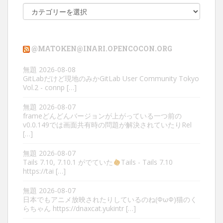
カ
テ
ゴ
リ
@MATOKEN@INARI.OPENCOCON.ORG
ー
無題
2026-08-08
GitLabだけど現地のみかGitLab User Community Tokyo
Vol.2 - connp […]
無題
2026-08-07
frameどんどんバージョンが上がっている一つ前の
v0.0.149では画面共有時の問題が解決されていたりRel
[…]
無題
2026-08-07
Tails 7.10, 7.10.1 がでていた
Tails - Tails 7.10
https://tai […]
無題
2026-08-07
日本でもアニメ放映されたりしているのね(ΦωΦ)猫のく
らちゃん https://dnaxcat.yukintr […]