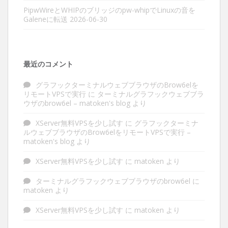
PipwWireとWHIPのブリッジのpw-whipでLinuxの音を
Galeneに転送
2026-06-30
最近のコメント
グラフックターミナルウェブブラウザのBrow6elを
リモートVPSで実行
に
ターミナルグラフックウェブブラ
ウザのbrow6el – matoken's blog
より
XServer無料VPSを少し試す
に
グラフックターミナ
ルウェブブラウザのBrow6elをリモートVPSで実行 –
matoken's blog
より
XServer無料VPSを少し試す
に
matoken
より
ターミナルグラフックウェブブラウザのbrow6el
に
matoken
より
XServer無料VPSを少し試す
に
matoken
より