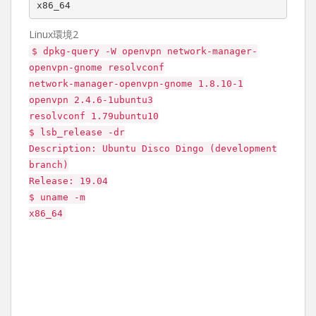
Linux環境2
$ dpkg-query -W openvpn network-manager-
openvpn-gnome resolvconf
network-manager-openvpn-gnome 1.8.10-1
openvpn 2.4.6-1ubuntu3
resolvconf 1.79ubuntu10
$ lsb_release -dr
Description: Ubuntu Disco Dingo (development
branch)
Release: 19.04
$ uname -m
x86_64