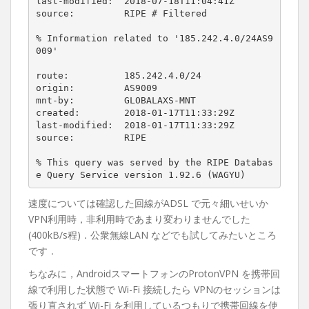
last-modified:  2018-07-18T11:04:41Z

source:         RIPE # Filtered

% Information related to '185.242.4.0/24AS9
009'

route:          185.242.4.0/24

origin:         AS9009

mnt-by:         GLOBALAXS-MNT

created:        2018-01-17T11:33:29Z

last-modified:  2018-01-17T11:33:29Z

source:         RIPE

% This query was served by the RIPE Databas
速度については確認した回線がADSL で元々細いせいか
VPN利用時，非利用時であまり変わりませんでした
(400kB/s程)．公衆無線LAN などでも試してみたいところ
です．
ちなみに，AndroidスマートフォンのProtonVPN を携帯回
線で利用した状態で Wi-Fi 接続したら VPNのセッションは
張り直されず Wi-Fi を利用しているつもりで携帯回線を使