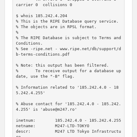
carrier 0  collisions 0

$ whois 185.242.4.204

% This is the RIPE Database query service.

% The objects are in RPSL format.

%

% The RIPE Database is subject to Terms and 
Conditions.

% See -ripe.net - www.ripe.net/db/support/d
b-terms-conditions.pdf

% Note: this output has been filtered.

%       To receive output for a database up
date, use the "-B" flag.

% Information related to '185.242.4.0 - 18
5.242.4.255'

% Abuse contact for '185.242.4.0 - 185.242.
4.255' is 'abuse@m247.ro'

inetnum:        185.242.4.0 - 185.242.4.255

netname:        M247-LTD-TOKYO

descr:          M247 LTD Tokyo Infrastructu
re
