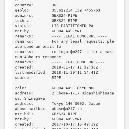
country:        JP

geoloc:         35.622214 139.7455763

admin-c:        GBXS24-RIPE

tech-c:         GBXS24-RIPE

status:         LIR-PARTITIONED PA

mnt-by:         GLOBALAXS-MNT

remarks:        ---- LEGAL CONCERNS ----

remarks:        For any legal requests, ple
ase send an email to

remarks:        ro-legal@m247.ro for a maxi
mum 48hours response.

remarks:        ---- LEGAL CONCERNS----

created:        2018-01-17T11:32:30Z

last-modified:  2018-11-29T11:54:41Z

source:         RIPE

role:           GLOBALAXS TOKYO NOC

address:        2 Chome-1-17 Higashishinaga
wa, Shinagawa

address:        Tokyo 140-0002, Japan

abuse-mailbox:  abuse@m247.ro

nic-hdl:        GBXS24-RIPE

mnt-by:         GLOBALAXS-MNT

created:        2017-10-17T16:49:19Z
