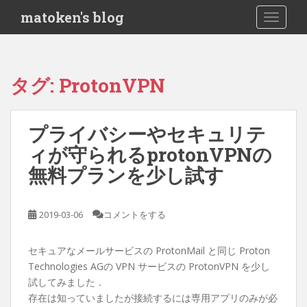
S
matoken's blog
TOGGLE
k
i
p
t
タグ:
ProtonVPN
o
m
a
プライバシーやセキュリテ
i
ィが守られるprotonVPNの
n
c
無料プランを少し試す
o
n
t
2019-03-06
コメントをする
e
n
セキュアなメールサービスの ProtonMail と同じ Proton
t
Technologies AGの VPN サービスの ProtonVPN を少し
試してみました．
存在は知っていましたが接続するには専用アプリのみが必