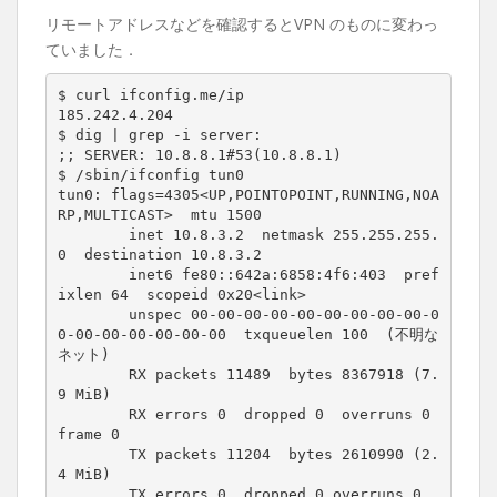
リモートアドレスなどを確認するとVPN のものに変わっ
ていました．
$ curl ifconfig.me/ip

185.242.4.204

$ dig | grep -i server:

;; SERVER: 10.8.8.1#53(10.8.8.1)

$ /sbin/ifconfig tun0

tun0: flags=4305<UP,POINTOPOINT,RUNNING,NOA
RP,MULTICAST>  mtu 1500

        inet 10.8.3.2  netmask 255.255.255.
0  destination 10.8.3.2

        inet6 fe80::642a:6858:4f6:403  pref
ixlen 64  scopeid 0x20<link>

        unspec 00-00-00-00-00-00-00-00-00-0
0-00-00-00-00-00-00  txqueuelen 100  (不明な
ネット)

        RX packets 11489  bytes 8367918 (7.
9 MiB)

        RX errors 0  dropped 0  overruns 0  
frame 0

        TX packets 11204  bytes 2610990 (2.
4 MiB)

        TX errors 0  dropped 0 overruns 0  