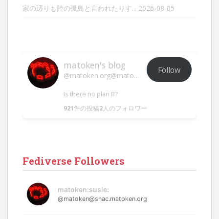
家の辺りも陸の孤島と言われたりす...
2026-08-05
matoken's blog
Follow
@matoken.org@matoken.org
Is there no plan B?
921
件の投稿
2
人のフォロワー
Fediverse Followers
matoken:susie:
@matoken@snac.matoken.org