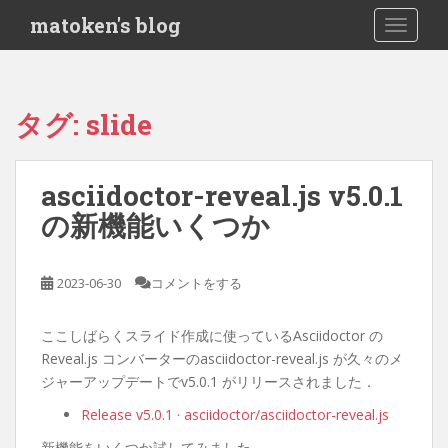
S
matoken's blog
TOGGLE
k
i
p
t
タグ:
slide
o
m
a
asciidoctor-reveal.js v5.0.1
i
の新機能いくつか
n
c
o
2023-06-30
コメントをする
n
t
e
ここしばらくスライド作成に使っているAsciidoctor の
n
Reveal.js コンバーターのasciidoctor-reveal.js が久々のメ
t
ジャーアップデートでv5.0.1 がリリースされました．
Release v5.0.1 · asciidoctor/asciidoctor-reveal.js
新機能をいくつか試してみました．