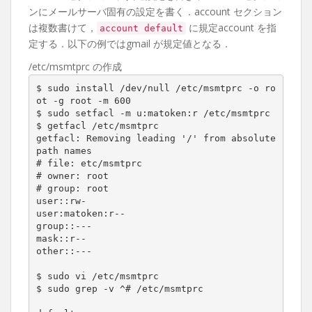
ンにメールサーバ固有の設定を書く．account セクション
は複数書けて，
に規定account を指
account default
定する．以下の例ではgmail が規定値となる．
/etc/msmtprc の作成
$ sudo install /dev/null /etc/msmtprc -o ro
ot -g root -m 600

$ sudo setfacl -m u:matoken:r /etc/msmtprc

$ getfacl /etc/msmtprc

getfacl: Removing leading '/' from absolute 
path names

# file: etc/msmtprc

# owner: root

# group: root

user::rw-

user:matoken:r--

group::---

mask::r--

other::---

$ sudo vi /etc/msmtprc

$ sudo grep -v ^# /etc/msmtprc
