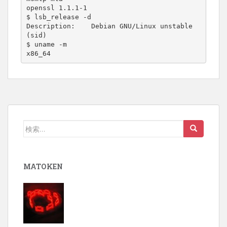
openssl 1.1.1-1

$ lsb_release -d

Description:    Debian GNU/Linux unstable 
(sid)

$ uname -m

x86_64
検
索:
MATOKEN