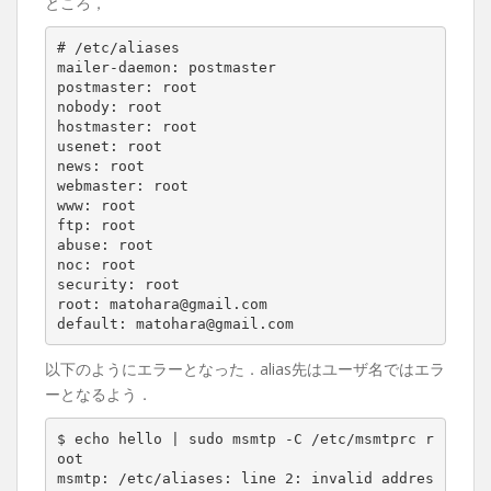
ところ，
# /etc/aliases

mailer-daemon: postmaster

postmaster: root

nobody: root

hostmaster: root

usenet: root

news: root

webmaster: root

www: root

ftp: root

abuse: root

noc: root

security: root

root: matohara@gmail.com

default: matohara@gmail.com
以下のようにエラーとなった．alias先はユーザ名ではエラ
ーとなるよう．
$ echo hello | sudo msmtp -C /etc/msmtprc r
oot

msmtp: /etc/aliases: line 2: invalid addres