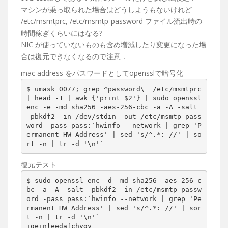
マシンが乗っ取られた場合はどうしようもないけれど
/etc/msmtprc, /etc/msmtp-password ファイル流出時の
時間稼ぎくらいにはなる?
NIC が使っていないものも含め増減したり変更になった場
合は復元できなくなるので注意．
mac address をパスワードとしてopensslで暗号化
$ umask 0077; grep ^password\  /etc/msmtprc 
| head -1 | awk {'print $2'} | sudo openssl 
enc -e -md sha256 -aes-256-cbc -a -A -salt 
-pbkdf2 -in /dev/stdin -out /etc/msmtp-pass
word -pass pass:`hwinfo --network | grep 'P
ermanent HW Address' | sed 's/^.*: //' | so
rt -n | tr -d '\n'`
復元テスト
$ sudo openssl enc -d -md sha256 -aes-256-c
bc -a -A -salt -pbkdf2 -in /etc/msmtp-passw
ord -pass pass:`hwinfo --network | grep 'Pe
rmanent HW Address' | sed 's/^.*: //' | sor
t -n | tr -d '\n'`

igeinleedafchygy