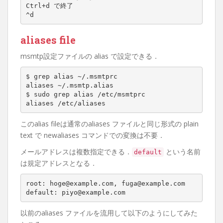
Ctrl+d で終了

^d
aliases file
msmtp設定ファイルの alias で設定できる．
$ grep alias ~/.msmtprc

aliases ~/.msmtp.alias

$ sudo grep alias /etc/msmtprc

aliases /etc/aliases
このalias fileは通常のaliases ファイルと同じ形式の plain
text で newaliases コマンドでの変換は不要．
メールアドレスは複数指定できる．
という名前
default
は規定アドレスとなる．
root: hoge@example.com, fuga@example.com

default: piyo@example.com
以前のaliases ファイルを流用して以下のようにしてみた