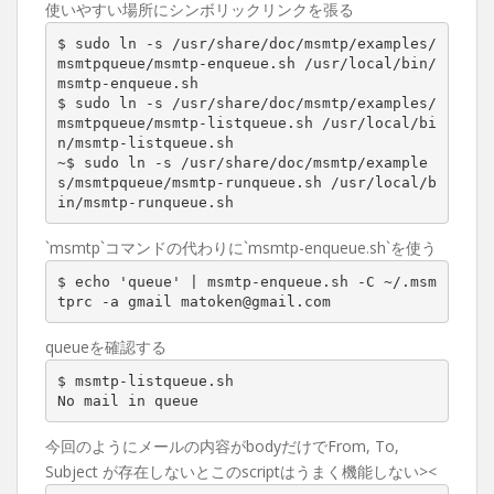
使いやすい場所にシンボリックリンクを張る
$ sudo ln -s /usr/share/doc/msmtp/examples/
msmtpqueue/msmtp-enqueue.sh /usr/local/bin/
msmtp-enqueue.sh

$ sudo ln -s /usr/share/doc/msmtp/examples/
msmtpqueue/msmtp-listqueue.sh /usr/local/bi
n/msmtp-listqueue.sh

~$ sudo ln -s /usr/share/doc/msmtp/example
s/msmtpqueue/msmtp-runqueue.sh /usr/local/b
in/msmtp-runqueue.sh
`msmtp`コマンドの代わりに`msmtp-enqueue.sh`を使う
$ echo 'queue' | msmtp-enqueue.sh -C ~/.msm
tprc -a gmail matoken@gmail.com
queueを確認する
$ msmtp-listqueue.sh

No mail in queue
今回のようにメールの内容がbodyだけでFrom, To,
Subject が存在しないとこのscriptはうまく機能しない><