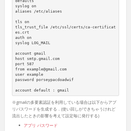
defaults

syslog on

aliases /etc/aliases

tls on

tls_trust_file /etc/ssl/certs/ca-certificat
es.crt

auth on

syslog LOG_MAIL

account gmail

host smtp.gmail.com

port 587

from example@gmail.com

user example

password porseypacdoadwif

account default : gmail
※gmailの多要素認証を利用している場合は以下からアプ
リパスワードを生成する．(使い回しができちゃうけれど
流出したときの影響を考えて設定毎に発行する)
アプリ パスワード