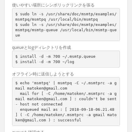
使いやすい場所にシンボリックリンクを張る
$ sudo ln -s /usr/share/doc/msmtp/examples/
msmtpq/msmtpq /usr/local/bin/msmtpq

$ sudo ln -s /usr/share/doc/msmtp/examples/
msmtpq/msmtp-queue /usr/local/bin/msmtp-que
ue
queueとlogディレクトリを作成
$ install -d -m 700 ~/.msmtp.queue

$ install -d -m 700 ~/log
オフライン時に送信しようとする
$ echo 'msmtpq' | msmtpq -C ~/.msmtprc -a g
mail matoken@gmail.com

  mail for [ -C /home/matoken/.msmtprc -a g
mail matoken@gmail.com ] : couldn't be sent 
- host not connected

  enqueued mail as : [ 2018-09-18-06.21.48 
] ( -C /home/matoken/.msmtprc -a gmail mato
ken@gmail.com ) : successful