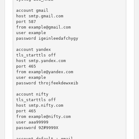
account gmail

host smtp.gmail.com

port 587

from example@gmail.com

user example

password igeinleedafchygy

account yandex

tls_starttls off

host smtp.yandex.com

port 465

from example@yandex.com

user example

password throjfeekdewxeib

account nifty

tls_starttls off

host smtp.nifty.com

port 465

from example@nifty.com

user aaa99999

password 9Z#9999X

account default : gmail