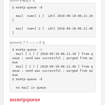
queueを確認する
$ msmtp-queue -d

  mail  num=[ 1 ]  id=[ 2018-09-18-06.21.18 
]

  mail  num=[ 2 ]  id=[ 2018-09-18-06.21.48 
]
queueをフラッシュする
$ msmtp-queue -r

  mail [ 1 ] [ 2018-09-18-06.21.18 ] from q
ueue ; send was successful ; purged from qu
eue

  mail [ 2 ] [ 2018-09-18-06.21.48 ] from q
ueue ; send was successful ; purged from qu
eue

$ msmtp-queue -d

  no mail in queue
msmtpqueue