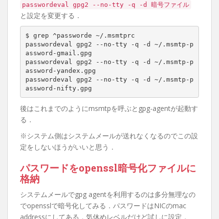
passwordeval gpg2 --no-tty -q -d 暗号ファイル
と設定を変更する．
$ grep ^passworde ~/.msmtprc

passwordeval gpg2 --no-tty -q -d ~/.msmtp-p
assword-gmail.gpg

passwordeval gpg2 --no-tty -q -d ~/.msmtp-p
assword-yandex.gpg

passwordeval gpg2 --no-tty -q -d ~/.msmtp-p
assword-nifty.gpg
後はこれまでのようにmsmtpを呼ぶとgpg-agentが起動す
る．
※システム側はシステムメールが送れなくなるのでこの設
定をしないほうがいいと思う．
パスワードをopenssl暗号化ファイルに
格納
システムメールでgpg agentを利用するのは多分無理なの
でopensslで暗号化してみる．パスワードはNICのmac
addressにしてある．気休めレベルだけど試しに設定．