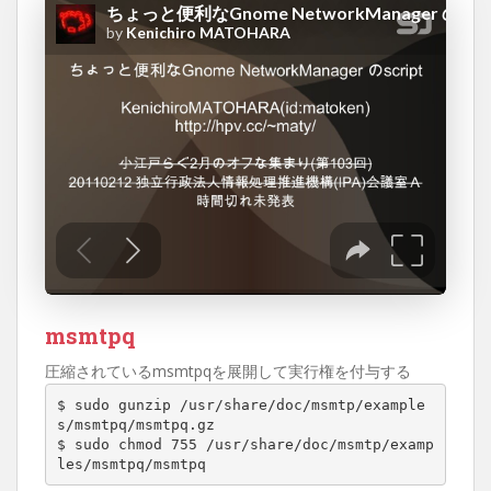
msmtpq
圧縮されているmsmtpqを展開して実行権を付与する
$ sudo gunzip /usr/share/doc/msmtp/example
s/msmtpq/msmtpq.gz

$ sudo chmod 755 /usr/share/doc/msmtp/examp
les/msmtpq/msmtpq