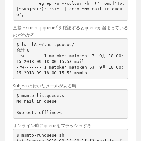
         egrep -s --colour -h '(^From:|^To:
|^Subject:)' "$i" || echo "No mail in queu
e";
直接`~/.msmtpqueue/`を確認するとqueueが溜まっている
のがわかる
$ ls -lA ~/.msmtpqueue/

合計 8

-rw------- 1 matoken matoken  7  9月 18 00:
15 2018-09-18-00.15.53.mail

-rw------- 1 matoken matoken 53  9月 18 00:
15 2018-09-18-00.15.53.msmtp
Subjectの付いたメールがある時
$ msmtp-listqueue.sh

No mail in queue

Subject: offline><
オンライン時にqueueをフラッシュする
$ msmtp-runqueue.sh

*** Sending 2018-09-18-00.15.53.mail to -C 