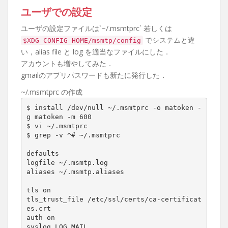
ユーザでの設定
ユーザの設定ファイルは`~/.msmtprc` 若しくは
でシステムと違
$XDG_CONFIG_HOME/msmtp/config
い，alias file と log を適当なファイルにした．
アカウントも増やしてみた．
gmailのアプリパスワードも新たに発行した．
~/.msmtprc の作成
$ install /dev/null ~/.msmtprc -o matoken -
g matoken -m 600

$ vi ~/.msmtprc

$ grep -v ^# ~/.msmtprc

defaults

logfile ~/.msmtp.log

aliases ~/.msmtp.aliases

tls on

tls_trust_file /etc/ssl/certs/ca-certificat
es.crt

auth on

syslog LOG_MAIL
