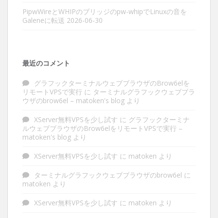
PipwWireとWHIPのブリッジのpw-whipでLinuxの音を
Galeneに転送
2026-06-30
最近のコメント
グラフックターミナルウェブブラウザのBrow6elを
リモートVPSで実行
に
ターミナルグラフックウェブブラ
ウザのbrow6el – matoken's blog
より
XServer無料VPSを少し試す
に
グラフックターミナ
ルウェブブラウザのBrow6elをリモートVPSで実行 –
matoken's blog
より
XServer無料VPSを少し試す
に
matoken
より
ターミナルグラフックウェブブラウザのbrow6el
に
matoken
より
XServer無料VPSを少し試す
に
matoken
より