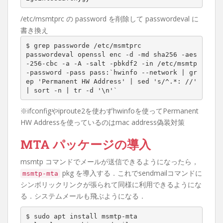
/etc/msmtprc の password を削除して passwordeval に
書き換え
$ grep passworde /etc/msmtprc

passwordeval openssl enc -d -md sha256 -aes
-256-cbc -a -A -salt -pbkdf2 -in /etc/msmtp
-password -pass pass:`hwinfo --network | gr
ep 'Permanent HW Address' | sed 's/^.*: //' 
| sort -n | tr -d '\n'`
※ifconfigやiproute2を使わずhwinfoを使ってPermanent
HW Addressを使っているのはmac address偽装対策
MTA パッケージの導入
msmtp コマンドでメールが送信できるようになったら，
pkg を導入する．これでsendmailコマンドに
msmtp-mta
シンボリックリンクが張られて同様に利用できるようにな
る．システムメールも飛ぶようになる．
$ sudo apt install msmtp-mta
