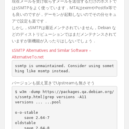
現在メールを受け取らずメールを送信するだけのホストで
はsSMTPをよく使っています．MTAはeximやPostfix等で
も良いのですが，デーモンが起動しないのでその分セキュ
アで設定も楽です．
しかし，sSMTPは最近メンテされていません，Debian な
どのディストリビューションではまだメンテナンスされて
いますが新機能が入ったりはしないでしょう．
sSMTP Alternatives and Similar Software –
AlternativeTo.net
ssmtp is unmaintained. Consider using somet
hing like msmtp instead.
バージョンも据え置きでUpstreamも無さそう
$ w3m -dump https://packages.qa.debian.org/
s/ssmtp.html|grep versions -A11

versions ... ...pool

o-o-stable

    save 2.64-7

oldstable

    save 2.64-8
