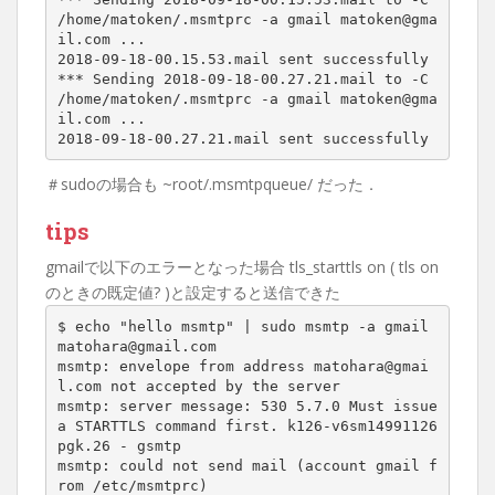
/home/matoken/.msmtprc -a gmail matoken@gma
il.com ...

2018-09-18-00.15.53.mail sent successfully

*** Sending 2018-09-18-00.27.21.mail to -C 
/home/matoken/.msmtprc -a gmail matoken@gma
il.com ...

2018-09-18-00.27.21.mail sent successfully
＃sudoの場合も ~root/.msmtpqueue/ だった．
tips
gmailで以下のエラーとなった場合 tls_starttls on ( tls on
のときの既定値? )と設定すると送信できた
$ echo "hello msmtp" | sudo msmtp -a gmail 
matohara@gmail.com

msmtp: envelope from address matohara@gmai
l.com not accepted by the server

msmtp: server message: 530 5.7.0 Must issue 
a STARTTLS command first. k126-v6sm14991126
pgk.26 - gsmtp

msmtp: could not send mail (account gmail f
rom /etc/msmtprc)