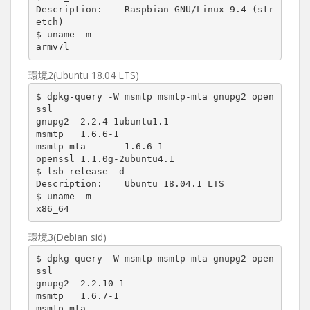
Description:    Raspbian GNU/Linux 9.4 (str
etch)

$ uname -m

armv7l
環境2(Ubuntu 18.04 LTS)
$ dpkg-query -W msmtp msmtp-mta gnupg2 open
ssl

gnupg2  2.2.4-1ubuntu1.1

msmtp   1.6.6-1

msmtp-mta       1.6.6-1

openssl 1.1.0g-2ubuntu4.1

$ lsb_release -d

Description:    Ubuntu 18.04.1 LTS

$ uname -m

x86_64
環境3(Debian sid)
$ dpkg-query -W msmtp msmtp-mta gnupg2 open
ssl

gnupg2  2.2.10-1

msmtp   1.6.7-1

msmtp-mta
