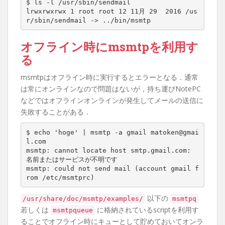
$ ls -l /usr/sbin/sendmail

lrwxrwxrwx 1 root root 12 11月 29  2016 /us
r/sbin/sendmail -> ../bin/msmtp
オフライン時にmsmtpを利用す
る
msmtpはオフライン時に実行するとエラーとなる．通常
は常にオンラインなので問題はないが，持ち運びNotePC
などではオフラインオンラインが発生してメールの送信に
失敗することがある．
$ echo 'hoge' | msmtp -a gmail matoken@gmai
l.com

msmtp: cannot locate host smtp.gmail.com: 
名前またはサービスが不明です

msmtp: could not send mail (account gmail f
rom /etc/msmtprc)
以下の
/usr/share/doc/msmtp/examples/
msmtpq
若しくは
に格納されているscriptを利用す
msmtpqueue
ることでオフライン時にキューとして貯めておいてオンラ