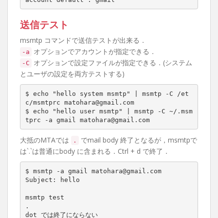
送信テスト
msmtp コマンドで送信テストが出来る．
オプションでアカウントが指定できる．
-a
オプションで設定ファイルが指定できる．(システム
-C
とユーザの設定を両方テストする)
$ echo "hello system msmtp" | msmtp -C /et
c/msmtprc matohara@gmail.com

$ echo "hello user msmtp" | msmtp -C ~/.msm
tprc -a gmail matohara@gmail.com
大抵のMTAでは
でmail body 終了となるが，msmtpで
.
は`.`は普通にbody に含まれる．Ctrl + d で終了．
$ msmtp -a gmail matohara@gmail.com

Subject: hello

msmtp test

.

dot では終了にならない
