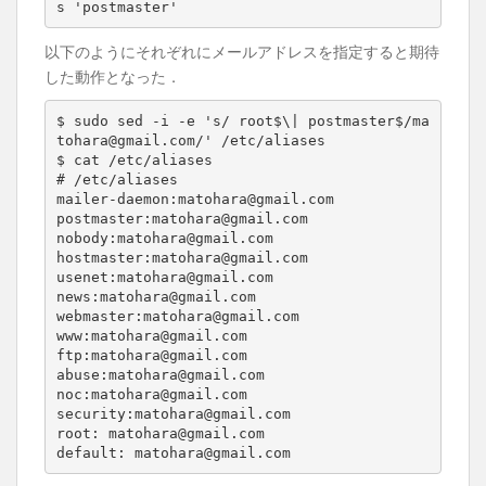
s 'postmaster'
以下のようにそれぞれにメールアドレスを指定すると期待
した動作となった．
$ sudo sed -i -e 's/ root$\| postmaster$/ma
tohara@gmail.com/' /etc/aliases

$ cat /etc/aliases

# /etc/aliases

mailer-daemon:matohara@gmail.com

postmaster:matohara@gmail.com

nobody:matohara@gmail.com

hostmaster:matohara@gmail.com

usenet:matohara@gmail.com

news:matohara@gmail.com

webmaster:matohara@gmail.com

www:matohara@gmail.com

ftp:matohara@gmail.com

abuse:matohara@gmail.com

noc:matohara@gmail.com

security:matohara@gmail.com

root: matohara@gmail.com

default: matohara@gmail.com