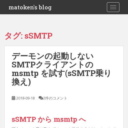
S
matoken's blog
TOGGLE
k
i
p
t
タグ:
sSMTP
o
m
a
デーモンの起動しない
i
SMTPクライアントの
n
c
msmtp を試す(sSMTP乗り
o
換え)
n
t
e
2018-09-18
2件のコメント
n
t
sSMTP から msmtp へ