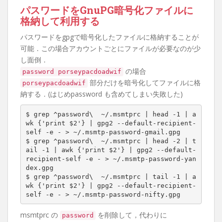
パスワードをGnuPG暗号化ファイルに
格納して利用する
パスワードをgpgで暗号化したファイルに格納することが
可能．この場合アカウントごとにファイルが必要なのが少
し面倒．
の場合
password porseypacdoadwif
部分だけを暗号化してファイルに格
porseypacdoadwif
納する．(はじめpassword も含めてしまい失敗した)
$ grep ^password\  ~/.msmtprc | head -1 | a
wk {'print $2'} | gpg2 --default-recipient-
self -e - > ~/.msmtp-password-gmail.gpg

$ grep ^password\  ~/.msmtprc | head -2 | t
ail -1 | awk {'print $2'} | gpg2 --default-
recipient-self -e - > ~/.msmtp-password-yan
dex.gpg

$ grep ^password\  ~/.msmtprc | tail -1 | a
wk {'print $2'} | gpg2 --default-recipient-
self -e - > ~/.msmtp-password-nifty.gpg
msmtprc の
を削除して，代わりに
password