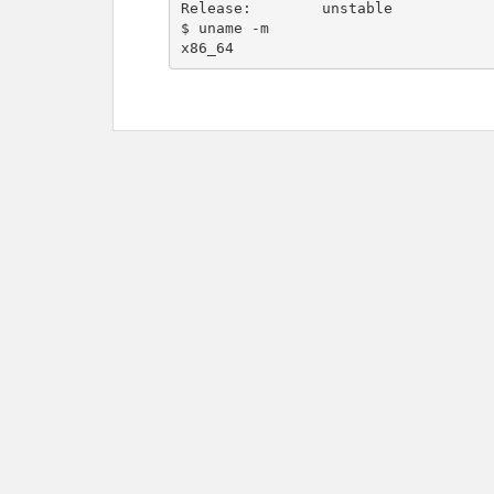
Release:        unstable

$ uname -m

x86_64