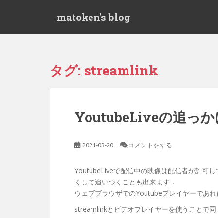
S
matoken's blog
k
i
p
t
o
タグ:
streamlink
m
a
i
n
YoutubeLiveの追っか
c
o
n
2021-03-20
コメントをする
t
e
YoutubeLiveで配信中の映像は配信者が
n
くして追いつくことも出来ます．
t
ウェブブラウザでのYoutubeプレイヤーで
streamlinkとビデオプレイヤーを使うこと