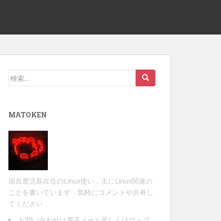
検
索:
MATOKEN
現在鹿児島在住のLinux使い．主にLinux関連の
ことを書いています．気軽にコメントや共有し
てください．
お問い合わせは
電子メール
若しくは
ウェブ