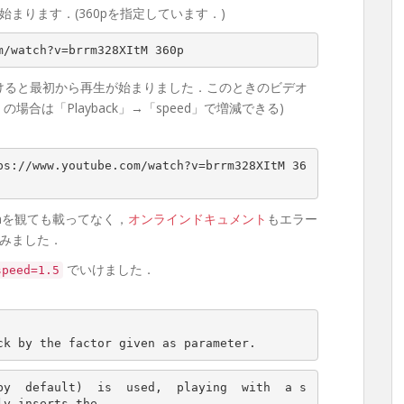
まります．(360pを指定しています．)
m/watch?v=brrm328XItM 360p
けると最初から再生が始まりました．このときのビデオ
場合は「Playback」→「speed」で増減できる)
ps://www.youtube.com/watch?v=brrm328XItM 36
anを観ても載ってなく，
オンラインドキュメント
もエラー
てみました．
でいけました．
speed=1.5
ayback by the factor given as parameter.
by  default)  is  used,  playing  with  a s
y inserts the
