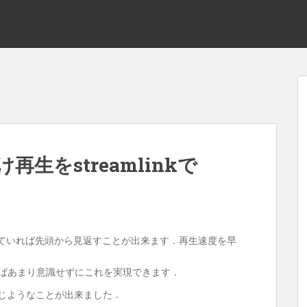
け再生をstreamlinkで
許可していれば先頭から見返すことが出来ます．再生速度を早
あればあまり意識せずにこれを実現できます．
で同じようなことが出来ました．