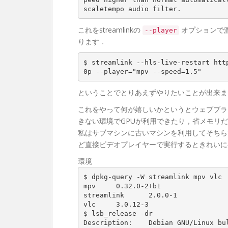
scaletempo audio filter.
これをstreamlinkの
オプションで渡
--player
ります．
$ streamlink --hls-live-restart htt
0p --player="mpv --speed=1.5"
ということでとりあえずやりたいことが出来まし
これをやって何が嬉しいかというとウェブブラ
きない環境でGPUが利用できたり，省メモリ
私はサブマシンに古いマシンを利用してそちら
ど直接ビデオプレイヤーで実行するときれいに
環境
$ dpkg-query -W streamlink mpv vlc

mpv     0.32.0-2+b1

streamlink      2.0.0-1

vlc     3.0.12-3

$ lsb_release -dr

Description:    Debian GNU/Linux bul