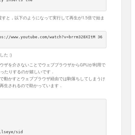
すと，以下のようになって実行して再生が1.5倍で始ま
ps://www.youtube.com/watch?v=brrm328XItM 36
た :)
ウザを介さないことでウェブブラウザからGPUが利用で
だったりするのが嬉しいです．
で動かすとウェブブラウザ経由では駒落ちしてしまうけ
再生されるので助かっています．
lseye/sid
