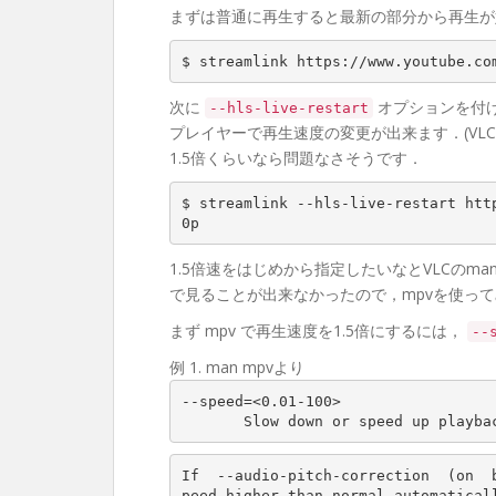
まずは普通に再生すると最新の部分から再生が始
$ streamlink https://www.youtube.co
次に
オプションを付
--hls-live-restart
プレイヤーで再生速度の変更が出来ます．(VLC の
1.5倍くらいなら問題なさそうです．
$ streamlink --hls-live-restart htt
0p
1.5倍速をはじめから指定したいなとVLCのm
で見ることが出来なかったので，mpvを使っ
まず mpv で再生速度を1.5倍にするには，
--
例 1. man mpvより
--speed=<0.01-100>

       Slow down or speed up pl
If  --audio-pitch-correction  (on  
peed higher than normal automaticall