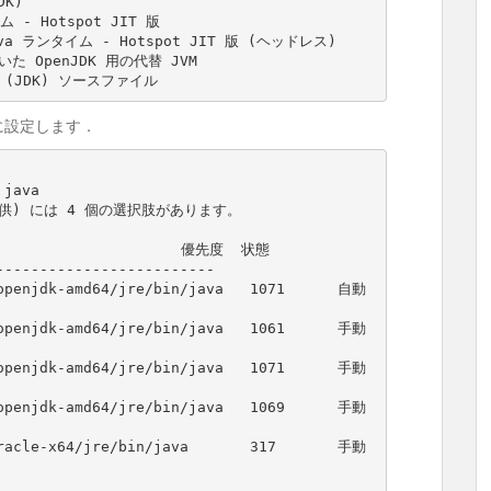
DK
)
ム 
-
Hotspot
JIT
va
 ランタイム 
-
Hotspot
JIT
 版 
(
ヘッドレス
)
いた 
OpenJDK
 用の代替 
JVM
 
(
JDK
)
値に設定します．
 java
供
)
 には 
4
 個の選択肢があります。

-------------------------
openjdk
-
amd64
/
jre
/
bin
/
java
1071
      自動
openjdk
-
amd64
/
jre
/
bin
/
java
1061
      手動
openjdk
-
amd64
/
jre
/
bin
/
java
1071
      手動
openjdk
-
amd64
/
jre
/
bin
/
java
1069
      手動
racle
-
x64
/
jre
/
bin
/
java
317
       手動