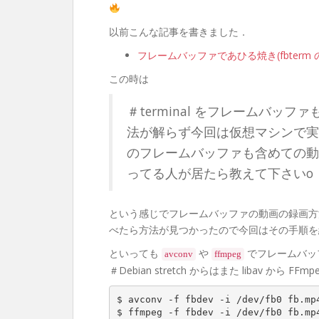
以前こんな記事を書きました．
フレームバッファであひる焼き(fbterm の 背
この時は
＃terminal をフレームバッ
法が解らず今回は仮想マシンで実
のフレームバッファも含めての動
ってる人が居たら教えて下さいo
という感じでフレームバッファの動画の録画方
べたら方法が見つかったので今回はその手順を
といっても
や
でフレームバッ
avconv
ffmpeg
＃Debian stretch からはまた libav から F
$ avconv -f fbdev -i /dev/fb0 fb.mp
$ ffmpeg -f fbdev -i /dev/fb0 fb.mp