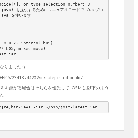
hoice
[
*
],
or
type
selection
number
:
3
(
java
)
 を提供するためにマニュアルモードで 
/
usr
/
li
java
1.8
.
0
_72
-
internal
-
b05
)
72
-
b05
,
mixed
mode
)
est.jar
りました :)
DK 8 を嫌がる場合はそちらを優先して JOSM は以下のよう
ん．
/jre/bin/java -jar ~/bin/josm-latest.jar