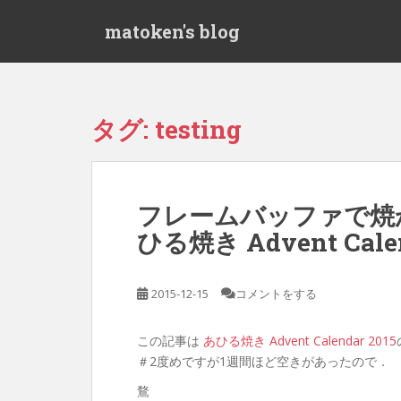
S
matoken's blog
k
i
p
t
o
タグ:
testing
m
a
i
n
フレームバッファで焼
c
ひる焼き Advent Calen
o
n
t
2015-12-15
コメントをする
e
n
t
この記事は
あひる焼き Advent Calendar 2015
＃2度めですが1週間ほど空きがあったので．
鶩