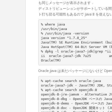
も同じメッセージが表示されます．
ディストリビューションがサポートしている間は
ト打ち切る可能性もあるので Java 8 を使え
% where java
/
usr
/
bin
/
java
% /usr/bin/java -version
java
version
 "
1.7
.
0
_25
Java
(
TM
)
SE
Runtime
Environment
(
bu
Java
HotSpot
(
TM
)
64
-
Bit
Server
VM
(
% dpkg -l oracle-java7-jdk|grep ^ii
ii
oracle
-
java7
-
jdk
7
u25
a
Oracle
(
TM
)
Oracle Java は未だパッケージにないけど Op
% apt-cache search oracle-java
oracle
-
java7
-
jdk
-
Java
(
TM
)
JDK
,
St
% apt-cache search openjdk-8  
openjdk
-
8
-
jre
-
jamvm
-
Alternative
J
openjdk
-
8
-
dbg
-
OpenJDK
 ベースの 
Java
openjdk
-
8
-
demo
-
OpenJDK
 ベースの 
Jav
openjdk
-
8
-
doc
-
OpenJDK
 開発キット 
(
J