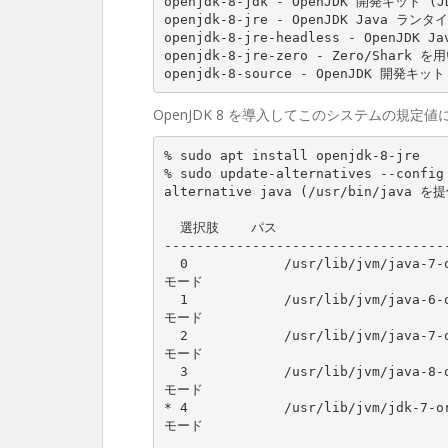
openjdk
-
8
-
jdk
-
OpenJDK
 開発キット 
(
J
openjdk
-
8
-
jre
-
OpenJDK
Java
 ランタイ
openjdk
-
8
-
jre
-
headless
-
OpenJDK
Ja
openjdk
-
8
-
jre
-
zero
-
Zero
/
Shark
 を用
openjdk
-
8
-
source
-
OpenJDK
 開発キット
OpenJDK 8 を導入してこのシステムの規定
% sudo apt install openjdk-8-jre
% sudo update-alternatives --config
alternative
java
(
/
usr
/
bin
/
java
 を提
-----------------------------------
0
/
usr
/
lib
/
jvm
/
java
-
7
-
モード

1
/
usr
/
lib
/
jvm
/
java
-
6
-
モード

2
/
usr
/
lib
/
jvm
/
java
-
7
-
モード

3
/
usr
/
lib
/
jvm
/
java
-
8
-
*
4
/
usr
/
lib
/
jvm
/
jdk
-
7
-
o
モード
