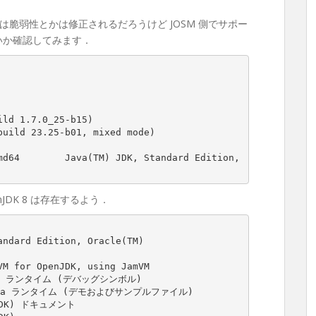
脆弱性とかは修正されるだろうけど JOSM 側でサポー
ないか確認してみます．
ild
1.7
.
0
_25
-
b15
)
build
23.25
-
b01
,
mixed
mode
)
md64
Java
(
TM
)
JDK
,
Standard
Edition
,
enJDK 8 は存在するよう．
andard
Edition
,
Oracle
(
TM
)
VM
for
OpenJDK
,
using
JamVM
 ランタイム 
(
デバッグシンボル
)
a
 ランタイム 
(
デモおよびサンプルファイル
)
DK
)