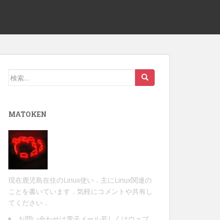
検
索:
MATOKEN
現在鹿児島在住のLinux使い．主にLinux関連の
ことを書いています．気軽にコメントや共有し
てください．
お問い合わせは
電子メール
若しくは
ウェブ