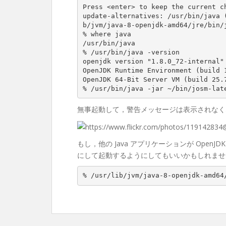
Press
<
enter
>
to
keep
the
current
c
update
-
alternatives
:
/
usr
/
bin
/
java
b
/
jvm
/
java
-
8
-
openjdk
-
amd64
/
jre
/
bin
/
% where java
/
usr
/
bin
/
java
% /usr/bin/java -version
openjdk
version
 "
1.8
.
0
_72
-
internal
OpenJDK
Runtime
Environment
(
build
OpenJDK
64
-
Bit
Server
VM
(
build
25.
% /usr/bin/java -jar ~/bin/josm-lat
無事起動して，警告メッセージは表示されなくな
もし，他の Java アプリケーションが OpenJ
にして起動するようにしてもいいかもしれませ
% /usr/lib/jvm/java-8-openjdk-amd64