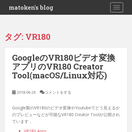
S
matoken's blog
TOGGLE
k
i
p
t
タグ:
VR180
o
m
a
GoogleのVR180ビデオ変換
i
アプリのVR180 Creator
n
c
Tool(macOS/Linux対応)
o
n
t
2018-06-26
コメントをする
e
n
Google製のVR180のビデオ変換やYoutubeでどう見えるか
t
のプレビューなどが可能なVR180 Creator Toolが公開され
ています．
VR180 Apps