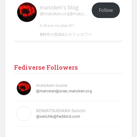
matoken's blog
Follow
@matoken.org@matoken.org
Is there no plan B?
921
件の投稿
2
人のフォロワー
Fediverse Followers
matoken:susie:
@matoken@snac.matoken.org
KOMATSUDIARA Seiichi
@seiichik@fedibird.com