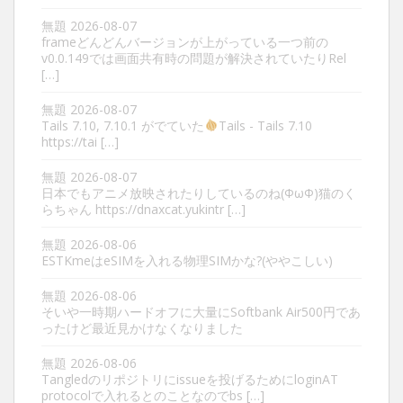
無題
2026-08-07
frameどんどんバージョンが上がっている一つ前の
v0.0.149では画面共有時の問題が解決されていたりRel
[…]
無題
2026-08-07
Tails 7.10, 7.10.1 がでていた
Tails - Tails 7.10
https://tai […]
無題
2026-08-07
日本でもアニメ放映されたりしているのね(ΦωΦ)猫のく
らちゃん https://dnaxcat.yukintr […]
無題
2026-08-06
ESTKmeはeSIMを入れる物理SIMかな?(ややこしい)
無題
2026-08-06
そいや一時期ハードオフに大量にSoftbank Air500円であ
ったけど最近見かけなくなりました
無題
2026-08-06
Tangledのリポジトリにissueを投げるためにloginAT
protocolで入れるとのことなのでbs […]