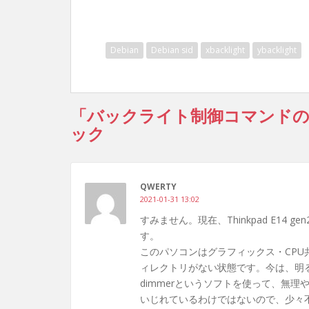
Debian
Debian sid
xbacklight
ybacklight
「バックライト制御コマンドのyb
ック
QWERTY
2021-01-31 13:02
すみません。現在、Thinkpad E14 ge
す。
このパソコンはグラフィックス・CPU共に、
ィレクトリがない状態です。今は、明る
dimmerというソフトを使って、無理や
いじれているわけではないので、少々