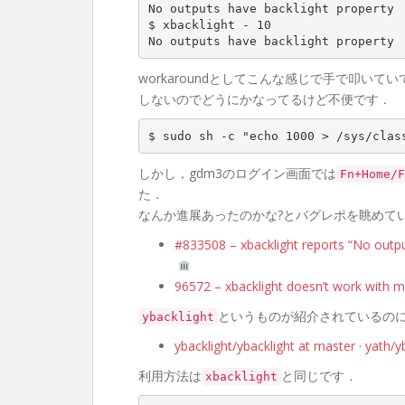
No outputs have backlight property

$ xbacklight - 
10
workaroundとしてこんな感じで手で叩い
しないのでどうにかなってるけど不便です．
$ sudo sh -c 
"echo 1000 > /sys/clas
しかし，gdm3のログイン画面では
Fn+Home/F
た．
なんか進展あったのかな?とバグレポを眺めて
#833508 – xbacklight reports “No outpu
96572 – xbacklight doesn’t work with m
というものが紹介されているの
ybacklight
ybacklight/ybacklight at master · yath/y
利用方法は
と同じです．
xbacklight