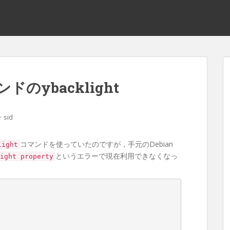
のybacklight
・
sid
コマンドを使っていたのですが，手元のDebian
light
というエラーで現在利用できなくなっ
ight property