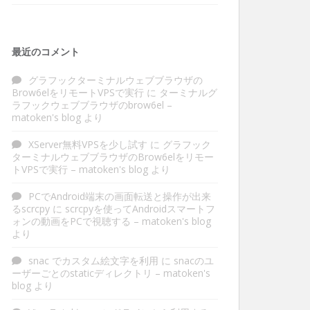
最近のコメント
グラフックターミナルウェブブラウザの
Brow6elをリモートVPSで実行
に
ターミナルグ
ラフックウェブブラウザのbrow6el –
matoken's blog
より
XServer無料VPSを少し試す
に
グラフック
ターミナルウェブブラウザのBrow6elをリモー
トVPSで実行 – matoken's blog
より
PCでAndroid端末の画面転送と操作が出来
るscrcpy
に
scrcpyを使ってAndroidスマートフ
ォンの動画をPCで視聴する – matoken's blog
より
snac でカスタム絵文字を利用
に
snacのユ
ーザーごとのstaticディレクトリ – matoken's
blog
より