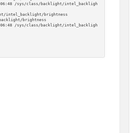
06
:48 /sys/class/backlight/intel_backligh
t/intel_backlight/brightness

acklight/brightness

06
:48 /sys/class/backlight/intel_backligh