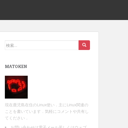
検
索:
MATOKEN
現在鹿児島在住のLinux使い．主にLinux関連の
ことを書いています．気軽にコメントや共有し
てください．
お問い合わせは
電子メール
若しくは
ウェブ