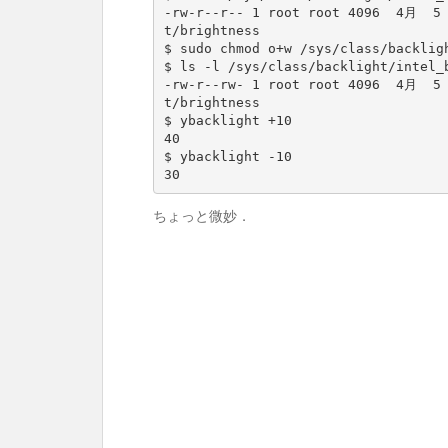
-rw-r--r-- 
1
 root root 
4096
  4月  
5
t/brightness

$ sudo chmod o+w /sys/class/backligh
$ ls -l /sys/class/backlight/intel_b
-rw-r--rw- 
1
 root root 
4096
  4月  
5
t/brightness

40
30
ちょっと微妙．