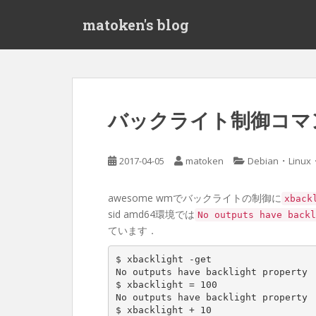
S
matoken's blog
k
i
p
t
o
m
バックライト制御コマンド
a
i
n
・
2017-04-05
matoken
Debian
Linux
c
o
awesome wmでバックライトの制御に
xback
n
sid amd64環境では
No outputs have backl
t
ています．
e
n
$ xbacklight -get

t
No outputs have backlight property

$ 
xbacklight
=
100
No outputs have backlight property

$ xbacklight + 
10