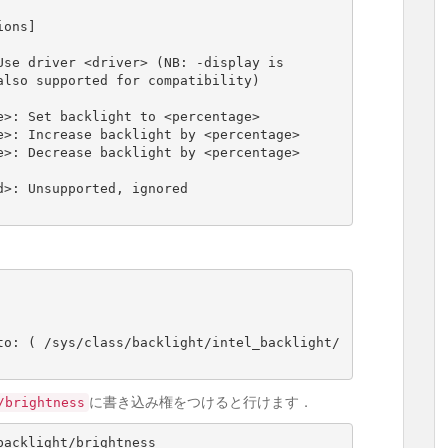
ions
]
 Use driver <driver> 
(
NB: -display is

                                  also supported 
for
 compatibility
)
e>: Set backlight to <percentage>

to: 
(
 /sys/class/backlight/intel_backlight/
に書き込み権をつけると行けます．
/brightness
acklight/brightness
