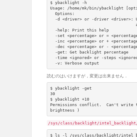
$ ybacklight -h

Usage: /home/mk/bin/ybacklight 
[
opt
  Options:

  -d <driver> or -driver <driver>:
 
  -help: Print this 
help
  -set <percentage> 
or
=
 <percentag
  -inc <percentage> or + <percentage>: Increase backlight by <percentage>

  -dec <percentage> or - <percentage>: Decrease backlight by <percentage>

  -get: Get backlight percentage

  -time <ignored> or -steps <ignored>: Unsupported, ignored

読むのはいけますが，変更は出来ません．
30
$ ybacklight +10

Permissions conflict.  Can
'
t write 
brightness 
)
/sys/class/backlight/intel_backlight
$ ls -l /sys/class/backlight/intel_b