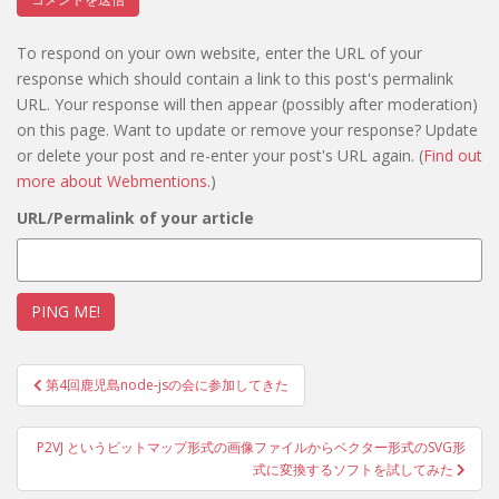
To respond on your own website, enter the URL of your
response which should contain a link to this post's permalink
URL. Your response will then appear (possibly after moderation)
on this page. Want to update or remove your response? Update
or delete your post and re-enter your post's URL again. (
Find out
more about Webmentions.
)
URL/Permalink of your article
投
第4回鹿児島node-jsの会に参加してきた
稿
ナ
P2VJ というビットマップ形式の画像ファイルからベクター形式のSVG形
ビ
式に変換するソフトを試してみた
ゲ