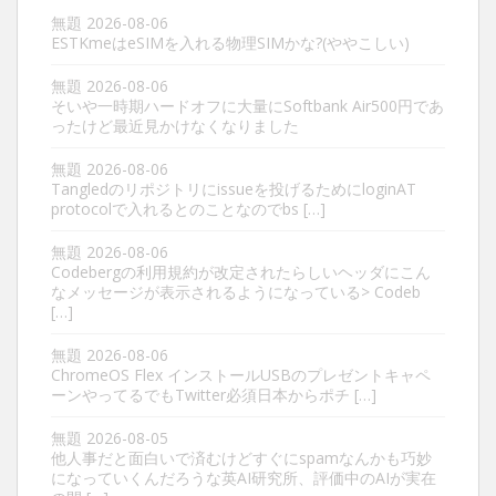
無題
2026-08-06
ESTKmeはeSIMを入れる物理SIMかな?(ややこしい)
無題
2026-08-06
そいや一時期ハードオフに大量にSoftbank Air500円であ
ったけど最近見かけなくなりました
無題
2026-08-06
Tangledのリポジトリにissueを投げるためにloginAT
protocolで入れるとのことなのでbs […]
無題
2026-08-06
Codebergの利用規約が改定されたらしいヘッダにこん
なメッセージが表示されるようになっている> Codeb
[…]
無題
2026-08-06
ChromeOS Flex インストールUSBのプレゼントキャペ
ーンやってるでもTwitter必須日本からポチ […]
無題
2026-08-05
他人事だと面白いで済むけどすぐにspamなんかも巧妙
になっていくんだろうな英AI研究所、評価中のAIが実在