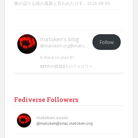
家の辺りも陸の孤島と言われたりす...
2026-08-05
matoken's blog
Follow
@matoken.org@matoken.org
Is there no plan B?
921
件の投稿
2
人のフォロワー
Fediverse Followers
matoken:susie:
@matoken@snac.matoken.org