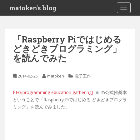
S
matoken's blog
TOGGLE
k
i
p
t
「Raspberry Piではじめる
o
どきどきプログラミング」
m
a
を読んでみた
i
n
c
2014-02-25
matoken
電子工作
o
n
PEG(programming education gathering)
の公式推奨本
t
ということで「Raspberry Piではじめる どきどきプログラ
e
ミング」を読んでみました。
n
t