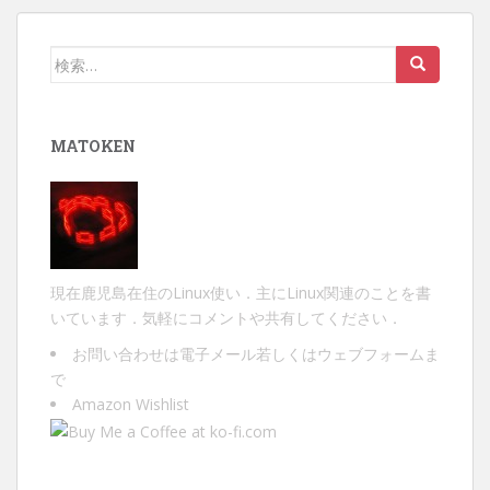
ー
シ
検
ョ
索:
ン
MATOKEN
現在鹿児島在住のLinux使い．主にLinux関連のことを書
いています．気軽にコメントや共有してください．
お問い合わせは
電子メール
若しくは
ウェブフォーム
ま
で
Amazon Wishlist