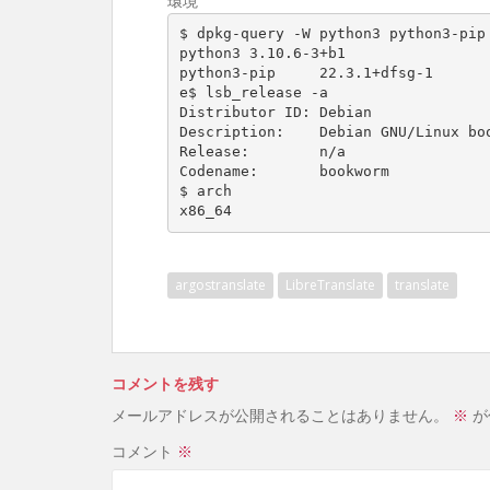
環境
$ dpkg-query -W python3 python3-pip

python3 3.10.6-3+b1

python3-pip     22.3.1+dfsg-1

e$ lsb_release -a

Distributor ID: Debian

Description:    Debian GNU/Linux boo
Release:        n/a

Codename:       bookworm

$ arch

x86_64
argostranslate
LibreTranslate
translate
コメントを残す
メールアドレスが公開されることはありません。
※
が
コメント
※