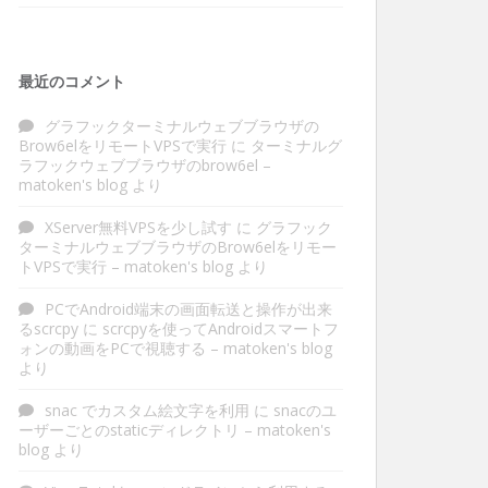
最近のコメント
グラフックターミナルウェブブラウザの
Brow6elをリモートVPSで実行
に
ターミナルグ
ラフックウェブブラウザのbrow6el –
matoken's blog
より
XServer無料VPSを少し試す
に
グラフック
ターミナルウェブブラウザのBrow6elをリモー
トVPSで実行 – matoken's blog
より
PCでAndroid端末の画面転送と操作が出来
るscrcpy
に
scrcpyを使ってAndroidスマートフ
ォンの動画をPCで視聴する – matoken's blog
より
snac でカスタム絵文字を利用
に
snacのユ
ーザーごとのstaticディレクトリ – matoken's
blog
より