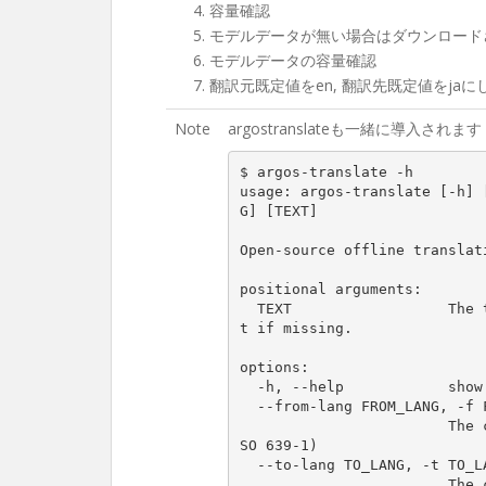
容量確認
モデルデータが無い場合はダウンロード
モデルデータの容量確認
翻訳元既定値をen, 翻訳先既定値をjaに
Note
argostranslateも一緒に導入されま
$ argos-translate -h

usage: argos-translate [-h] 
G] [TEXT]

Open-source offline translati
positional arguments:

  TEXT                  The text to translate. Read from standard inpu
t if missing.

options:

  -h, --help            show this help message and exit

  --from-lang FROM_LANG, -f FROM_LANG

                        The code for the language to translate from (I
SO 639-1)

  --to-lang TO_LANG, -t TO_LANG

                        The code for the language to translate to (ISO 