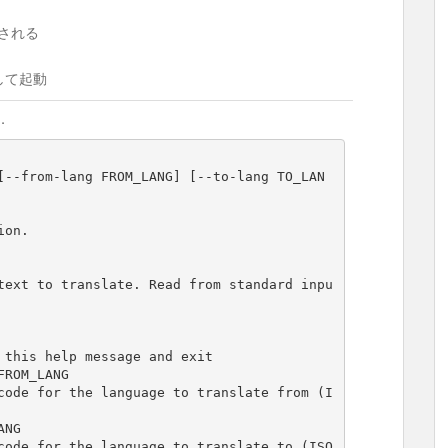
される
して起動
す．
[--from-lang FROM_LANG] [--to-lang TO_LAN
on.
