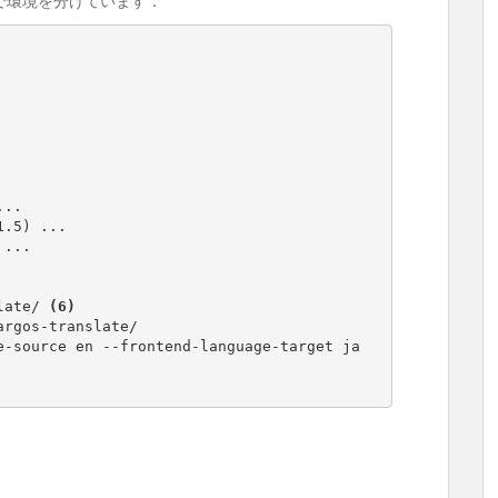
vで環境を分けています．
..

.5) ...

...

late/ 
(6)
rgos-translate/

$ libretranslate --frontend-language-source en --frontend-language-target ja 