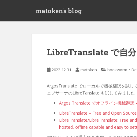
S
matoken's blog
k
i
p
t
o
m
LibreTranslate 
a
i
n
・
2022-12-31
matoken
bookworm
De
c
o
ArgosTranslate でローカルで機械翻訳を試し
n
ェブサーナのLibreTanslate も試してみました
t
e
Argos Translate でオフライン機械翻訳 – 
n
LibreTranslate – Free and Open Source
t
LibreTranslate/LibreTranslate: Free an
hosted, offline capable and easy to set