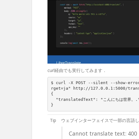
curl経由でも実行してみます．
$ curl -X POST --silent --show-erro
rget=ja" http://127.0.0.1:5000/trans
{

  "translatedText": "こんにちは世界。."

}
Tip
ウェブインターフェイスで一部の言語
Cannot translate text: 400 