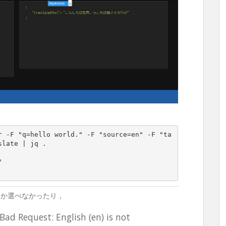
r -F "q=hello world." -F "source=en" -F "ta
late | jq .

しか選べなかったり，
Bad Request: English (en) is not