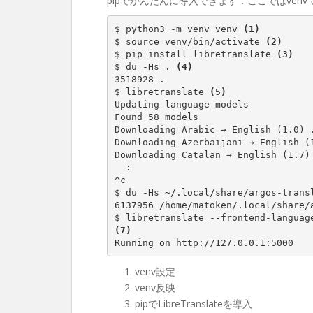
pipでかんたんに導入できます．ここではven
$ python3 -m venv venv 
(1)
$ source venv/bin/activate 
(2)
$ pip install libretranslate 
(3)
$ du -Hs . 
(4)
3518928 .

$ libretranslate 
(5)
Updating language models

Found 58 models

Downloading Arabic → English (1.0) .
Downloading Azerbaijani → English (1
Downloading Catalan → English (1.7) 
  :

^c

$ du -Hs ~/.local/share/argos-trans
6137956 /home/matoken/.local/share/a
(7)
Running on http://127.0.0.1:5000
venv設定
venv反映
pipでLibreTranslateを導入