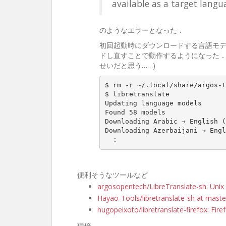
available as a target langu
のようなエラーとなった．
初回起動時にダウンロードする言語モ
ドし直すことで動作するようになった．(
せいだと思う……)
$ rm -r ~/.local/share/argos-t
$ libretranslate

Updating language models

Found 58 models

Downloading Arabic → English (
Downloading Azerbaijani → Engl
  :
便利そうなツールなど
argosopentech/LibreTranslate-sh: Unix 
Hayao-Tools/libretranslate-sh at mast
hugopeixoto/libretranslate-firefox: Fire