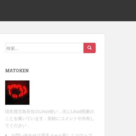
検
索:
MATOKEN
現在鹿児島在住のLinux使い．主にLinux関連の
ことを書いています．気軽にコメントや共有し
てください．
お問い合わせは
電子メール
若しくは
ウェブ